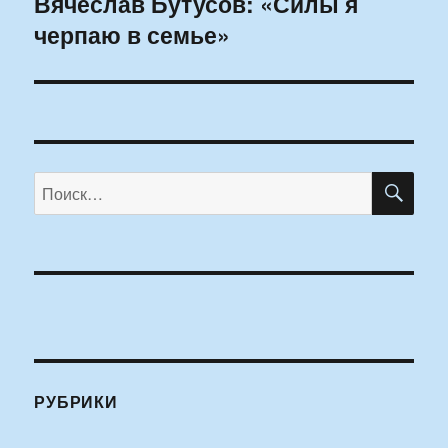
Вячеслав Бутусов: «Силы я
Следующая
черпаю в семье»
запись:
ПО
Искать:
РУБРИКИ