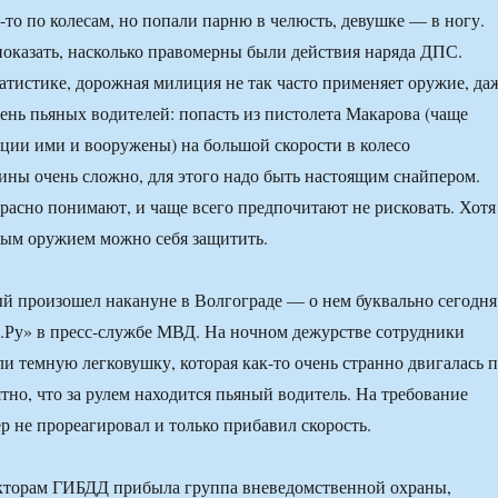
-то по колесам, но попали парню в челюсть, девушке — в ногу.
оказать, насколько правомерны были действия наряда ДПС.
татистике, дорожная милиция не так часто применяет оружие, да
ень пьяных водителей: попасть из пистолета Макарова (чаще
ции ими и вооружены) на большой скорости в колесо
ны очень сложно, для этого надо быть настоящим снайпером.
асно понимают, и чаще всего предпочитают не рисковать. Хотя
вым оружием можно себя защитить.
ый произошел накануне в Волгограде — о нем буквально сегодня
.Ру» в пресс-службе МВД. На ночном дежурстве сотрудники
 темную легковушку, которая как-то очень странно двигалась 
тно, что за рулем находится пьяный водитель. На требование
р не прореагировал и только прибавил скорость.
кторам ГИБДД прибыла группа вневедомственной охраны,