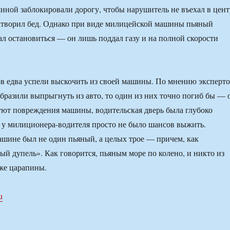
иной заблокировали дорогу, чтобы нарушитель не въехал в цент
атворил бед. Однако при виде милицейской машины пьяный
ал остановиться — он лишь поддал газу и на полной скорости
 едва успели выскочить из своей машины. По мнению эксперто
образили выпрыгнуть из авто, то один из них точно погиб бы — 
уют повреждения машины, водительская дверь была глубоко
и у милиционера-водителя просто не было шансов выжить.
машине был не один пьяный, а целых трое — причем, как
ый дупель». Как говорится, пьяным море по колено, и никто из
же царапины.
u