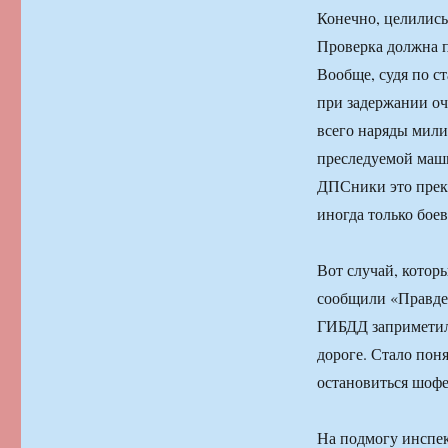
Конечно, целились
Проверка должна п
Вообще, судя по с
при задержании оч
всего наряды мили
преследуемой маши
ДПСники это прекр
иногда только бое
Вот случай, котор
сообщили «Правде
ГИБДД заприметили
дороге. Стало поня
остановиться шофе
На подмогу инспе