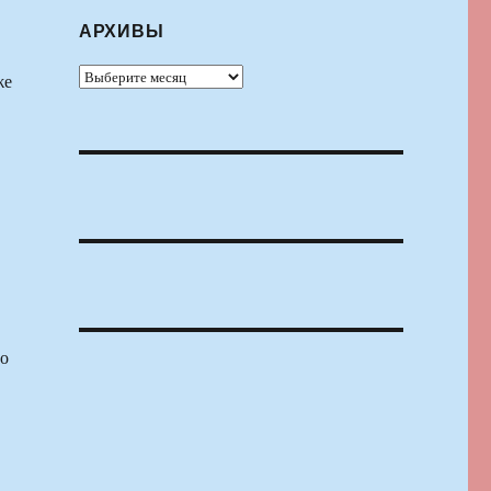
АРХИВЫ
Архивы
же
по