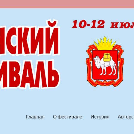
ской песни
Главная
О фестивале
История
Авторс