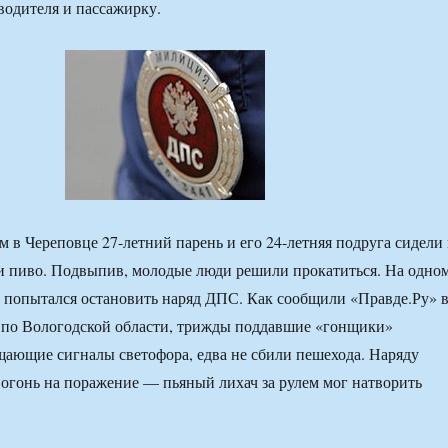
водителя и пассажирку.
м в Череповце 27-летний парень и его 24-летняя подруга сидели 
и пиво. Подвыпив, молодые люди решили прокатиться. На одно
х попытался остановить наряд ДПС. Как сообщили «Правде.Ру» 
 по Вологодской области, трижды поддавшие «гонщики»
щающие сигналы светофора, едва не сбили пешехода. Наряду
огонь на поражение — пьяный лихач за рулем мог натворить