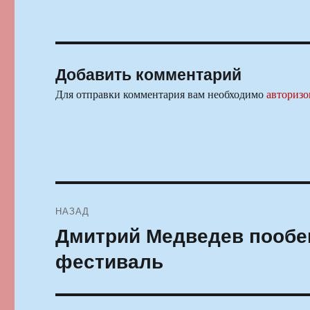
Добавить комментарий
Для отправки комментария вам необходимо
авторизо
Навигация
НАЗАД
по
Дмитрий Медведев пообещ
Предыдущая
запись:
записям
фестиваль