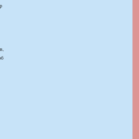
р
в,
об