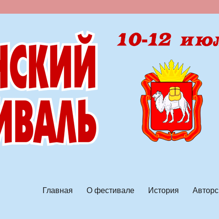
ской песни
Главная
О фестивале
История
Авторс