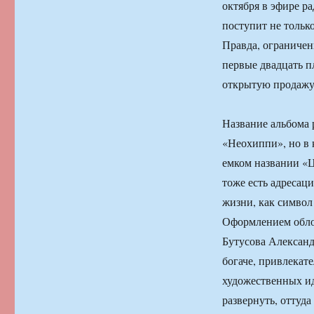
октября в эфире р
поступит не тольк
Правда, ограничен
первые двадцать 
открытую продажу 
Название альбома 
«Неохиппи», но в 
емком названии «Ц
тоже есть адресаци
жизни, как символ
Оформлением обло
Бутусова Александ
богаче, привлекат
художественных ид
развернуть, оттуд