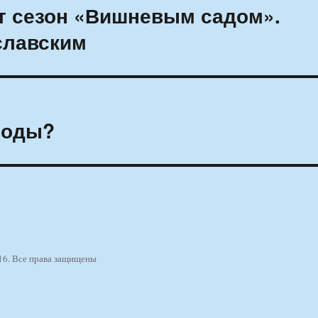
т сезон «Вишневым садом».
славским
годы?
16. Все права защищены