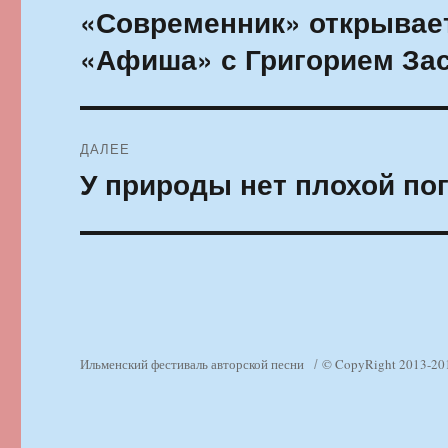
по
«Современник» открывае
Предыдущая
запись:
записям
«Афиша» с Григорием За
ДАЛЕЕ
У природы нет плохой по
Следующая
запись:
Ильменский фестиваль авторской песни
© CopyRight 2013-20