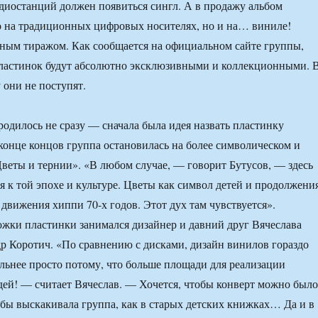
адиостанций должен появиться сингл. А в продажу альбом
о на традиционных цифровых носителях, но и на… виниле!
ным тиражом. Как сообщается на официальном сайте группы,
пластинок будут абсолютно эксклюзивными и коллекционными. 
они не поступят.
родилось не сразу — сначала была идея назвать пластинку
конце концов группа остановилась на более символическом и
веты и тернии». «В любом случае, — говорит Бутусов, — здесь
я к той эпохе и культуре. Цветы как символ детей и продолжени
 движения хиппи 70-х годов. Этот дух там чувствуется».
жки пластинки занимался дизайнер и давний друг Вячеслава
р Коротич. «По сравнению с дисками, дизайн винилов гораздо
ельнее просто потому, что больше площади для реализации
ей! — считает Вячеслав. — Хочется, чтобы конверт можно было
а бы выскакивала группа, как в старых детских книжках… Да и в