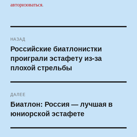
авторизоваться
.
Навигация
НАЗАД
по
Российские биатлонистки
Предыдущая
проиграли эстафету из-за
запись:
записям
плохой стрельбы
ДАЛЕЕ
Биатлон: Россия — лучшая в
Следующая
юниорской эстафете
запись: