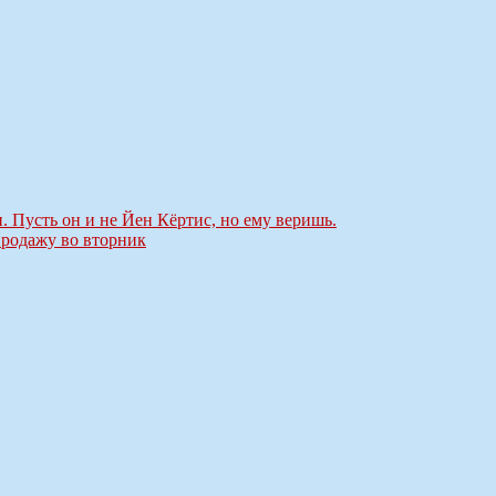
и. Пусть он и не Йен Кёртис, но ему веришь.
продажу во вторник