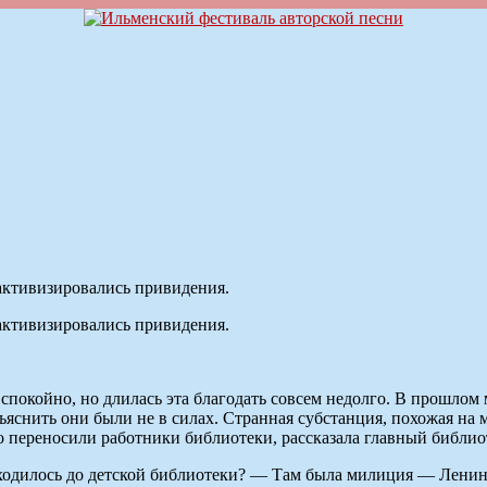
активизировались привидения.
активизировались привидения.
покойно, но длилась эта благодать совсем недолго. В прошлом 
ъяснить они были не в силах. Странная субстанция, похожая на м
это переносили работники библиотеки, рассказала главный библи
одилось до детской библиотеки? — Там была милиция — Ленинск