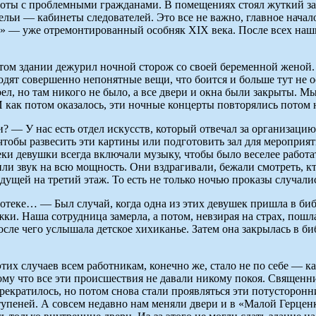
боты с проблемными гражданами. В помещениях стоял жуткий зап
ельи — кабинеты следователей. Это все не важно, главное начало
» — уже отремонтированный особняк XIX века. После всех наших
этом здании дежурил ночной сторож со своей беременной женой. 
одят совершенно непонятные вещи, что боится и больше тут не ос
ел, но там никого не было, а все двери и окна были закрыты. Мы
И как потом оказалось, эти ночные концерты повторялись потом н
 У нас есть отдел искусств, который отвечал за организацию в
 чтобы развесить эти картины или подготовить зал для мероприя
и девушки всегда включали музыку, чтобы было веселее работать
ли звук на всю мощность. Они вздрагивали, бежали смотреть, кто
щей на третий этаж. То есть не только ночью проказы случалис
иотеке… — Был случай, когда одна из этих девушек пришла в биб
и. Наша сотрудница замерла, а потом, невзирая на страх, пошла
сле чего услышала детское хихиканье. Затем она закрылась в биб
их случаев всем работникам, конечно же, стало не по себе — ка
у что все эти происшествия не давали никому покоя. Священник
 прекратилось, но потом снова стали проявляться эти потусторо
ступеней. А совсем недавно нам меняли двери и в «Малой Герцен