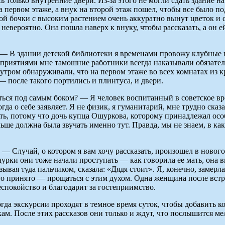
сь только внутренние двери. Из-за этого не могли сдать здание 
ервом этаже, а внук на второй этаж пошел, чтобы все было под
ой бочки с высоким растением очень аккуратно вынут цветок и с
невероятно. Она пошла наверх к внуку, чтобы рассказать, а он е
 — В здании детской библиотеки я временами провожу клубные в
роприятиями мне тамошние работники всегда наказывали обязател
 утром обнаруживали, что на первом этаже во всех комнатах из 
— после такого портились и плинтуса, и двери.
ся под самым боком? — Я человек воспитанный в советское время
а о себе заявляет. Я не физик, я гуманитарий, мне трудно сказа
ать, потому что дочь купца Ошуркова, которому принадлежал ос
льше должна была звучать именно тут. Правда, мы не знаем, в ка
— Случай, о котором я вам хочу рассказать, произошел в новог
урки они тоже начали проступать — как говорила ее мать, она ви
зывая туда пальчиком, сказала: «Дядя стоит». Я, конечно, замерл
ого принято — прощаться с этим духом. Одна женщина после вст
еспокойство и благодарит за гостеприимство.
гда экскурсии проходят в темное время суток, чтобы добавить к
кам. После этих рассказов они только и ждут, что послышится ме