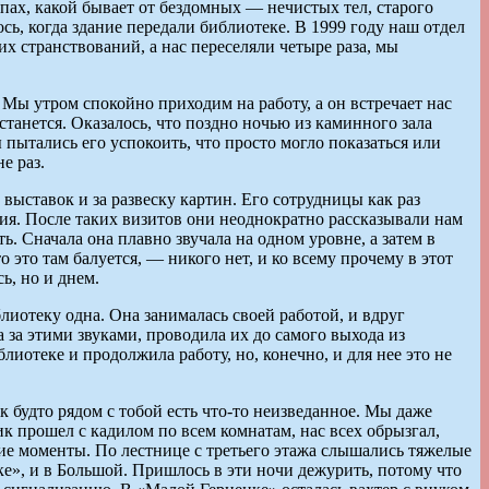
ах, какой бывает от бездомных — нечистых тел, старого
сь, когда здание передали библиотеке. В 1999 году наш отдел
 странствований, а нас переселяли четыре раза, мы
Мы утром спокойно приходим на работу, а он встречает нас
танется. Оказалось, что поздно ночью из каминного зала
 пытались его успокоить, что просто могло показаться или
е раз.
ыставок и за развеску картин. Его сотрудницы как раз
тия. После таких визитов они неоднократно рассказывали нам
. Сначала она плавно звучала на одном уровне, а затем в
 это там балуется, — никого нет, и ко всему прочему в этот
ь, но и днем.
лиотеку одна. Она занималась своей работой, и вдруг
 за этими звуками, проводила их до самого выхода из
лиотеке и продолжила работу, но, конечно, и для нее это не
к будто рядом с тобой есть что-то неизведанное. Мы даже
 прошел с кадилом по всем комнатам, нас всех обрызгал,
нние моменты. По лестнице с третьего этажа слышались тяжелые
ке», и в Большой. Пришлось в эти ночи дежурить, потому что