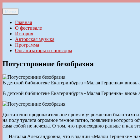
Перейти
к
Меню
Ильменский фестиваль авторской песни
содержимому
Главная
О фестивале
История
Авторская музыка
Программа
Организаторы и спонсоры
Потусторонние безобразия
В детской библиотеке Екатеринбурга «Малая Герценка» вновь 
В детской библиотеке Екатеринбурга «Малая Герценка» вновь 
Достаточно продолжительное время в учреждении было тихо и с
на полу туалета огромное темное пятно, появление которого об
сама собой не исчезла. О том, что происходило раньше и как 
— Наталья Александровна, что в здании «Малой Герценки» нах