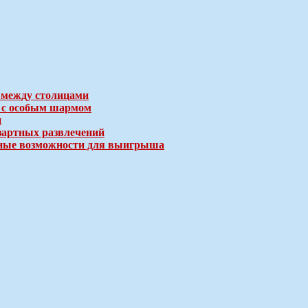
 между столицами
е с особым шармом
и
зартных развлечений
ичные возможности для выигрыша