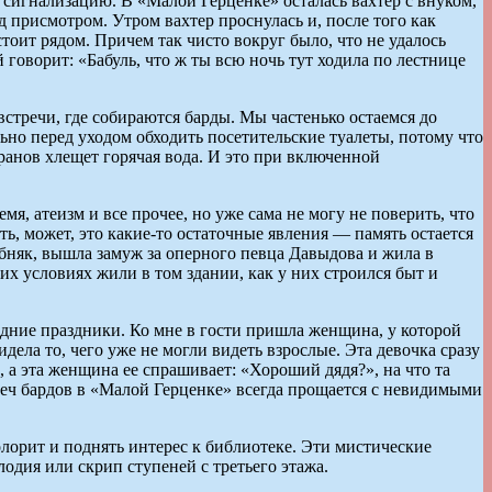
на сигнализацию. В «Малой Герценке» осталась вахтер с внуком,
 присмотром. Утром вахтер проснулась и, после того как
тоит рядом. Причем так чисто вокруг было, что не удалось
й говорит: «Бабуль, что ж ты всю ночь тут ходила по лестнице
стречи, где собираются барды. Мы частенько остаемся до
ьно перед уходом обходить посетительские туалеты, потому что
кранов хлещет горячая вода. И это при включенной
, атеизм и все прочее, но уже сама не могу не поверить, что
ть, может, это какие-то остаточные явления — память остается
обняк, вышла замуж за оперного певца Давыдова и жила в
ких условиях жили в том здании, как у них строился быт и
одние праздники. Ко мне в гости пришла женщина, у которой
дела то, чего уже не могли видеть взрослые. Эта девочка сразу
а, а эта женщина ее спрашивает: «Хороший дядя?», на что та
реч бардов в «Малой Герценке» всегда прощается с невидимыми
олорит и поднять интерес к библиотеке. Эти мистические
лодия или скрип ступеней с третьего этажа.