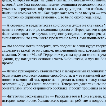
дверь, которая выходит на улицу, снимали с петель — оставали
который уже был взрослым парнем. Женщина расположилась на п
умылась, вернувшись обратно в комнату, увидела, что из больш
найти ни комочка земли! Как будто какая-то сила вынула — это 
— постоянно скрипели ступени». Это было около года назад.
— А серьезного вредительства со стороны духов не случалось?
девяти вечера, а то и до половины десятого. Перед такими ме
были многократные случаи, когда они уходили, все проверяя, а
сигнализации, то есть никто пролезть не мог! Сами понимаете 
— Вы вообще могли поверить, что подобные вещи будут творить
существует какой-то мир рядом, непознанный мир, который иногд
в здании. Хотя в «Малой Герценке» музыка вряд ли могла звуч
здании, где находится основная часть библиотеки, и музыка бо
прочее.
— Лично приходилось сталкиваться с загадочными явлениями? 
были некие экстрасенсорные способности, и у ее маленькой доч
пошла в каминный зал, прилегла на диван и, глядя за елку, пока
ответила: «Да, да! Очень хороший». Теперь это даже так немн
обитателями этого старинного особняка, просит прощения за б
— Читателям рассказываете? — Рассказываем в Ночь музеев, ко
истории, конечно же, больше всего нравятся ребятне и подрост