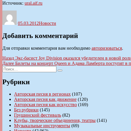
Источник:
ural.aif.ru
Автор
Опубликовано
Рубрики
05.03.2012
Новости
Добавить комментарий
Для отправки комментария вам необходимо
авторизоваться
.
Навигация
Предыдущая
Назад
Экс-басист Joy Division оказался убедителен в новой рол
запись:
Следующая
Далее
Билеты на концерт Queen и Адама Ламберта поступят в 
по
Искать:
запись:
Поиск
записям
Рубрики
Авторская песня в регионах
(107)
Авторская песня как движение
(120)
Авторская песня как искусство
(169)
Без рубрики
(145)
Грушинский фестиваль
(82)
Клубы, творческие объединения, театры
(141)
Музыкальные инструменты
(69)
Новости
(42 062)