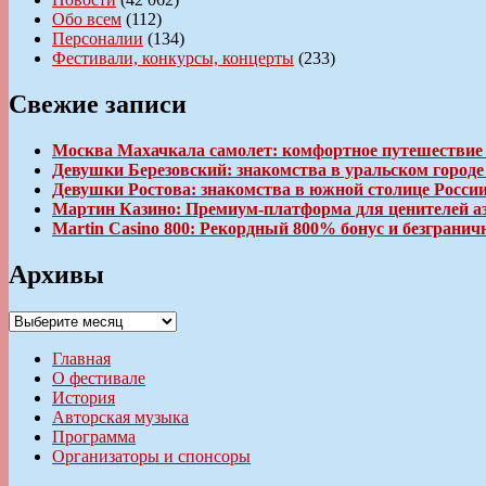
Обо всем
(112)
Персоналии
(134)
Фестивали, конкурсы, концерты
(233)
Свежие записи
Москва Махачкала самолет: комфортное путешествие
Девушки Березовский: знакомства в уральском город
Девушки Ростова: знакомства в южной столице Росси
Мартин Казино: Премиум-платформа для ценителей а
Martin Casino 800: Рекордный 800% бонус и безгран
Архивы
Архивы
Главная
О фестивале
История
Авторская музыка
Программа
Организаторы и спонсоры