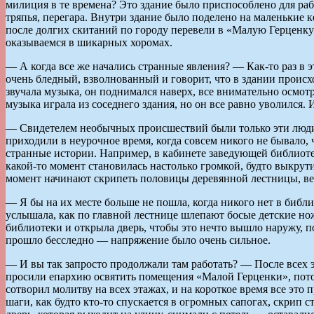
милиция в те времена? Это здание было приспособлено для ра
тряпья, перегара. Внутри здание было поделено на маленькие к
после долгих скитаний по городу перевели в «Малую Герценку
оказываемся в шикарных хоромах.
— А когда все же начались странные явления? — Как-то раз в 
очень бледный, взволнованный и говорит, что в здании происх
звучала музыка, он поднимался наверх, все внимательно осмотр
музыка играла из соседнего здания, но он все равно уволился. 
— Свидетелем необычных происшествий были только эти люди? —
приходили в неурочное время, когда совсем никого не бывало,
странные истории. Например, в кабинете заведующей библиотек
какой-то момент становилась настолько громкой, будто выкрути
момент начинают скрипеть половицы деревянной лестницы, веду
— Я бы на их месте больше не пошла, когда никого нет в библ
услышала, как по главной лестнице шлепают босые детские ножк
библиотеки и открыла дверь, чтобы это нечто вышло наружу, по
прошло бесследно — напряжение было очень сильное.
— И вы так запросто продолжали там работать? — После всех эт
просили епархию освятить помещения «Малой Герценки», потом
сотворил молитву на всех этажах, и на короткое время все это
шаги, как будто кто-то спускается в огромных сапогах, скрип 