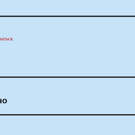
ваться
.
но