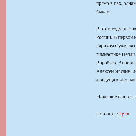
прямо в пах, однак
быкам.
В этом году за гл
России. В первой 
Гариком Сукачевы
гимнастике Нелли
Воробьев, Анастас
Алексей Ягудин, л
а ведущим «Больш
«Большие гонки», 
Источник:
kp.ru