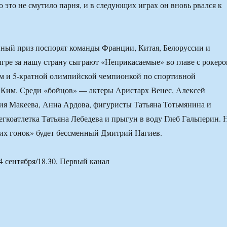
о это не смутило парня, и в следующих играх он вновь рвался к
авный приз поспорят команды Франции, Китая, Белоруссии и
игре за нашу страну сыграют «Неприкасаемые» во главе с рокер
м и 5-кратной олимпийской чемпионкой по спортивной
 Ким. Среди «бойцов» — актеры Аристарх Венес, Алексей
ия Макеева, Анна Ардова, фигуристы Татьяна Тотьмянина и
егкоатлетка Татьяна Лебедева и прыгун в воду Глеб Гальперин. 
их гонок» будет бессменный Дмитрий Нагиев.
4 сентября/18.30, Первый канал