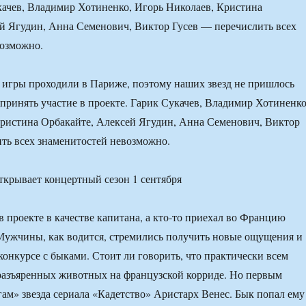
качев, Владимир Хотиненко, Игорь Николаев, Кристина
й Ягудин, Анна Семенович, Виктор Гусев — перечислить всех
возможно.
и игры проходили в Париже, поэтому наших звезд не пришлось
 принять участие в проекте. Гарик Сукачев, Владимир Хотиненко
ристина Орбакайте, Алексей Ягудин, Анна Семенович, Виктор
ть всех знаменитостей невозможно.
в проекте в качестве капитана, а кто-то приехал во Францию
Мужчины, как водится, стремились получить новые ощущения и
конкурсе с быками. Стоит ли говорить, что практически всем
 разъяренных животных на французской корриде. Но первым
гам» звезда сериала «Кадетство» Аристарх Венес. Бык попал ему