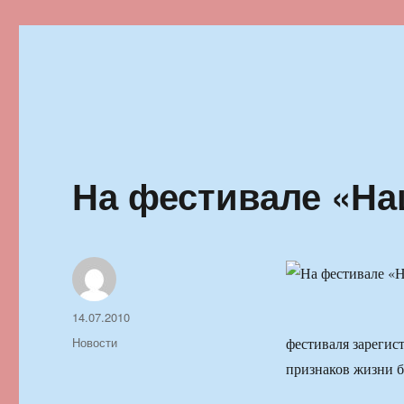
Ильменский фестиваль автор
На фестивале «На
Автор
Опубликовано
14.07.2010
Рубрики
Новости
фестиваля зарегис
признаков жизни б