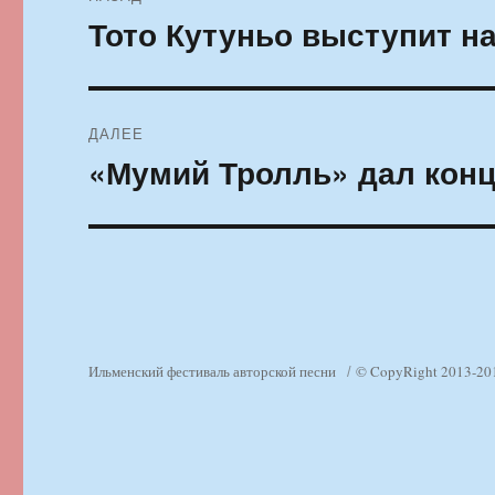
по
Тото Кутуньо выступит н
Предыдущая
запись:
записям
ДАЛЕЕ
«Мумий Тролль» дал конц
Следующая
запись:
Ильменский фестиваль авторской песни
© CopyRight 2013-20