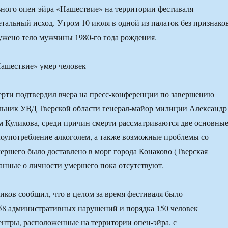
ного опен-эйра «Нашествие» на территории фестиваля
етальный исход. Утром 10 июля в одной из палаток без признако
жено тело мужчины 1980-го года рождения.
рти подтвердил вчера на пресс-конференции по завершению
льник УВД Тверской области генерал-майор милиции Александр
м Куликова, среди причин смерти рассматриваются две основны
оупотребление алкоголем, а также возможные проблемы со
мершего было доставлено в морг города Конаково (Тверская
данные о личности умершего пока отсутствуют.
иков сообщил, что в целом за время фестиваля было
58 административных нарушений и порядка 150 человек
ентры, расположенные на территории опен-эйра, с