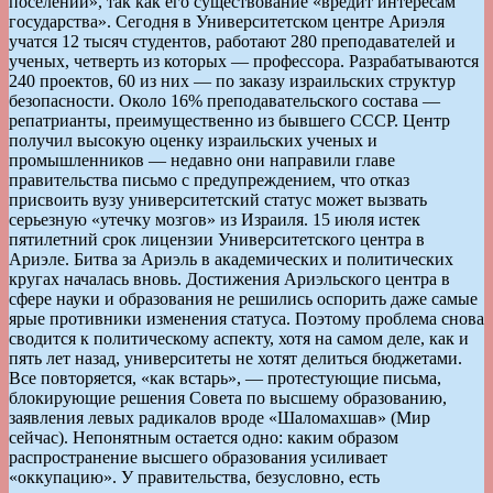
поселении», так как его существование «вредит интересам
государства». Сегодня в Университетском центре Ариэля
учатся 12 тысяч студентов, работают 280 преподавателей и
ученых, четверть из которых — профессора. Разрабатываются
240 проектов, 60 из них — по заказу израильских структур
безопасности. Около 16% преподавательского состава —
репатрианты, преимущественно из бывшего СССР. Центр
получил высокую оценку израильских ученых и
промышленников — недавно они направили главе
правительства письмо с предупреждением, что отказ
присвоить вузу университетский статус может вызвать
серьезную «утечку мозгов» из Израиля. 15 июля истек
пятилетний срок лицензии Университетского центра в
Ариэле. Битва за Ариэль в академических и политических
кругах началась вновь. Достижения Ариэльского центра в
сфере науки и образования не решились оспорить даже самые
ярые противники изменения статуса. Поэтому проблема снова
сводится к политическому аспекту, хотя на самом деле, как и
пять лет назад, университеты не хотят делиться бюджетами.
Все повторяется, «как встарь», — протестующие письма,
блокирующие решения Совета по высшему образованию,
заявления левых радикалов вроде «Шаломахшав» (Мир
сейчас). Непонятным остается одно: каким образом
распространение высшего образования усиливает
«оккупацию». У правительства, безусловно, есть