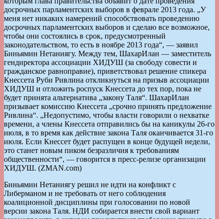
которым глава правительства объявит о дате проведения
досрочных парламентских выборов в феврале 2013 года. „У
меня нет никаких намерений способствовать проведению
досрочных парламентских выборов и сделаю все возможное,
чтобы они состоялись в срок, предусмотренный
законодательством, то есть в ноябре 2013 года“, — заявил
Биньямин Нетаниягу. Между тем, ШахарИлан — заместитель
гендиректора ассоциации ХИДУШ (за свободу совести и
гражданское равноправие), приветствовал решение спикера
Кнессета Руби Ривлина откликнуться на призыв ассоциации
ХИДУШ и отложить роспуск Кнессета до тех пор, пока не
будет принята альтернатива „закону Таля“. ШахарИлан
призывает комиссию Кнессета „срочно принять предложение
Ривлина“. „Недопустимо, чтобы власти говорили о нехватке
времени, а члены Кнессета отправились бы на каникулы 26-го
июля, в то время как действие закона Таля оканчивается 31-го
июля. Если Кнессет будет распущен в конце будущей недели,
это станет новым пиком безразличия к требованиям
общественности“, — говорится в пресс-релизе организации
ХИДУШ. (ZMAN.com)
Биньямин Нетаниягу решил не идти на конфликт с
Либерманом и не требовать от него соблюдения
коалиционной дисциплины при голосовании по новой
версии закона Таля. НДИ собирается внести свой вариант