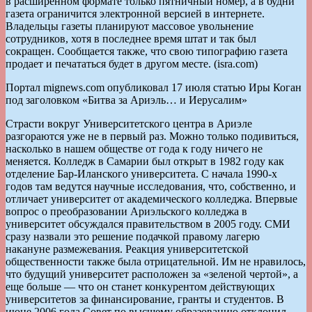
в расширенном формате только пятничный номер, а в будни
газета ограничится электронной версией в интернете.
Владельцы газеты планируют массовое увольнение
сотрудников, хотя в последнее время штат и так был
сокращен. Сообщается также, что свою типографию газета
продает и печататься будет в другом месте. (isra.com)
Портал mignews.com опубликовал 17 июля статью Иры Коган
под заголовком «Битва за Ариэль… и Иерусалим»
Страсти вокруг Университетского центра в Ариэле
разгораются уже не в первый раз. Можно только подивиться,
насколько в нашем обществе от года к году ничего не
меняется. Колледж в Самарии был открыт в 1982 году как
отделение Бар-Иланского университета. С начала 1990-х
годов там ведутся научные исследования, что, собственно, и
отличает университет от академического колледжа. Впервые
вопрос о преобразовании Ариэльского колледжа в
университет обсуждался правительством в 2005 году. СМИ
сразу назвали это решение подачкой правому лагерю
накануне размежевания. Реакция университетской
общественности также была отрицательной. Им не нравилось,
что будущий университет расположен за «зеленой чертой», а
еще больше — что он станет конкурентом действующих
университетов за финансирование, гранты и студентов. В
июне 2006 года Совет по высшему образованию отклонил