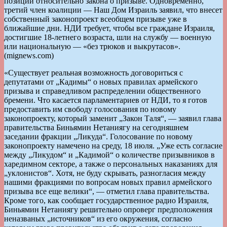
позиции относительно закона о призыве. Одновременно,
третий член коалиции — Наш Дом Израиль заявил, что внесет
собственный законопроект всеобщем призыве уже в
ближайшие дни. НДИ требует, чтобы все граждане Израиля,
достигшие 18-летнего возраста, шли на службу — военную
или национальную — «без трюков и выкрутасов».
(mignews.com)
«Существует реальная возможность договориться с
депутатами от „Кадимы“ о новых правилах армейского
призыва и справедливом распределении общественного
бремени. Что касается парламентариев от НДИ, то я готов
предоставить им свободу голосования по новому
законопроекту, который заменит „Закон Таля“, — заявил глава
правительства Биньямин Нетаниягу на сегодняшнем
заседании фракции „Ликуда“. Голосование по новому
законопроекту намечено на среду, 18 июля. „Уже есть согласие
между „Ликудом“ и „Кадимой“ о количестве призывников в
харедимном секторе, а также о персональных наказаниях для
„уклонистов“. Хотя, не буду скрывать, разногласия между
нашими фракциями по вопросам новых правил армейского
призыва все еще велики“, — отметил глава правительства.
Кроме того, как сообщает государственное радио Израиля,
Биньямин Нетаниягу решительно опроверг предположения
неназваных „источников“ из его окружения, согласно