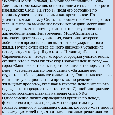
58-летний МошеСильман, 14 июля совершивший в Тель-
Авиве акт самосожжения, остается одним из главных героев
израильских СМИ. На утро 17 июля его состояние по-
прежнему оценивается врачами как критическое. По
уточненным данным, у Сильмана обожжено 94% поверхности
тела. Шансов на выживание почти нет, медики могут лишь
поддерживать его с помощью аппаратов искусственного
жизнеобеспечения. Тем временем, МошеСильман стал
символом протестного движения, участники которого
добиваются предоставления льготного государственного
жилья. Группа активистов данного движения установила
неподалеку от кибуца Якум (около Нетании) «Башню
Справедливости», вокруг которой огородила участок земли,
объявив, что на этом участке будет заложен новый город —
город «Зашников», то есть тех, кто «За жилье по нормальной
цене», «За жилье для молодых семей», «За жилье для
студентов», «За социальное жилье» и т.д. Они называют свою
инициативу «национальным проектом по решению
жилищных проблем», указывая в качестве исполнительного
подрядчика «народное правительство». Данной инициативе
сегодня посвящен главный материал сайта NRG.
Одновременно звучит справедливая критика по поводу
фактического провала программы по строительству
государственного и социального жилья, которого ждут тысячи
малоимущих семей и десятки тысяч пожилых репатриантов.