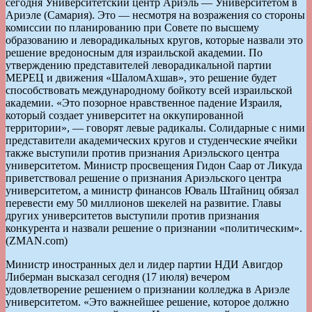
сегодня Университетский центр Ариэль — Университетом в
Ариэле (Самария). Это — несмотря на возражения со стороны
комиссии по планированию при Совете по высшему
образованию и леворадикальных кругов, которые назвали это
решение вредоносным для израильской академии. По
утверждению представителей леворадикальной партии
МЕРЕЦ и движения «ШаломАхшав», это решение будет
способствовать международному бойкоту всей израильской
академии. «Это позорное нравственное падение Израиля,
который создает университет на оккупированной
территории», — говорят левые радикалы. Солидарные с ними
представители академических кругов и студенческие ячейки
также выступили против признания Ариэльского центра
университетом. Министр просвещения Гидон Саар от Ликуда
приветствовал решение о признания Ариэльского центра
университетом, а министр финансов Юваль Штайниц обязал
перевести ему 50 миллионов шекелей на развитие. Главы
других университетов выступили против признания
конкурента и назвали решение о признании «политическим».
(ZMAN.com)
Министр иностранных дел и лидер партии НДИ Авигдор
Либерман высказал сегодня (17 июля) вечером
удовлетворение решением о признании колледжа в Ариэле
университетом. «Это важнейшее решение, которое должно