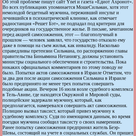
Об этой проблеме пишут сайт Ynet и газета «Едиот Ахронот».
Во всех публикациях упоминается МошеСильман, хотя этот
немолодой бездетный мужчина, переживший инсульт и
лечившийся в психиатрической клинике, как отмечает
радиостанция «Решет Бэт», не подпадал под критерии для
очередников на государственное жилье. В письме, зачитанном
перед акцией самосожжения, этот — благополучный в
прошлом — человек заявлял, что государство отказало ему
даже в помощи на съем жилья, как инвалиду. Насколько
справедливы претензии Сильмана, по распоряжению главы
правительства Биньямина Нетаниягу, должны установить
министры социального обеспечения и строительства. Пока
никаких официальных комментариев по этому поводу не
было. Попытки актов самосожжения в Израиле Отметим, что
за два дня после акции самосожжения Сильмана в Израиле
было предпринято не менее трех попыток совершить
подобные акции. Вечером 16 июля возле судебного комплекса
в Тель-Авиве, где находятся Окружной и Мировой суды,
полицейские задержали мужчину, который, как
предполагается, намеревался совершить акт самосожжения.
Полицию вызвал таксист, который привез мужчину к
судебному комплексу. Судя по имеющимся данным, во время
поездки мужчина сообщил таксисту о своих намерениях.
Ранее попытку самосожжения предпринял житель Беэр-
Шевы, состоящий на учете в социальных службах. Он пришел