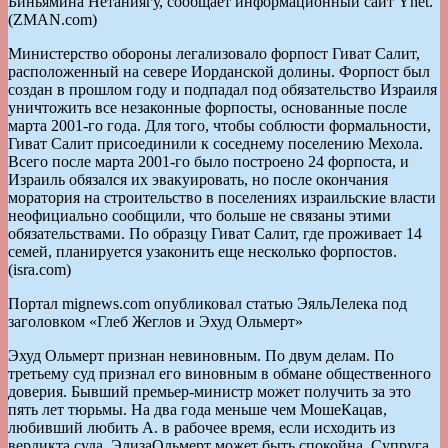
Биньямина Нетаниягу, сообщает информационный сайт Ynet.
(ZMAN.com)
Министерство обороны легализовало форпост Гиват Салит,
расположенный на севере Иорданской долины. Форпост был
создан в прошлом году и подпадал под обязательство Израиля
уничтожить все незаконные форпосты, основанные после
марта 2001-го года. Для того, чтобы соблюсти формальности,
Гиват Салит присоединили к соседнему поселению Мехола.
Всего после марта 2001-го было построено 24 форпоста, и
Израиль обязался их эвакуировать, но после окончания
моратория на строительство в поселениях израильские власти
неофициально сообщили, что больше не связаны этими
обязательствами. По образцу Гиват Салит, где проживает 14
семей, планируется узаконить еще несколько форпостов.
(isra.com)
Портал mignews.com опубликовал статью ЭяльЛелека под
заголовком «Глеб Жеглов и Эхуд Ольмерт»
Эхуд Ольмерт признан невиновным. По двум делам. По
третьему суд признал его виновным в обмане общественного
доверия. Бывший премьер-министр может получить за это
пять лет тюрьмы. На два года меньше чем МошеКацав,
любивший любить А. в рабочее время, если исходить из
вердикта суда. ЭлизаОльмерт может быть спокойна. Супруга