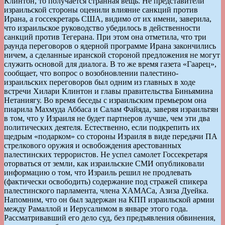
Клинтон, то получается странная вещь. Не представители
израильской стороны оценили влияние санкций против
Ирана, а госсекретарь США, видимо от их имени, заверила,
что израильское руководство убедилось в действенности
санкций против Тегерана. При этом она отметила, что три
раунда переговоров о ядерной программе Ирана закончились
ничем, а сделанные иранской стороной предложения не могут
служить основой для диалога. В то же время газета «Гаарец»,
сообщает, что вопрос о возобновлении палестино-
израильских переговоров был одним из главных в ходе
встречи Хилари Клинтон и главы правительства Биньямина
Нетаниягу. Во время беседы с израильским премьером она
пиарила Махмуда Аббаса и Салам Файяда, заверяя израильтян
в том, что у Израиля не будет партнеров лучше, чем эти два
политических деятеля. Естественно, если подкрепить их
щедрым «подарком» со стороны Израиля в виде передачи ПА
стрелкового оружия и освобождения арестованных
палестинских террористов. Не успел самолет Госсекретаря
оторваться от земли, как израильские СМИ опубликовали
информацию о том, что Израиль решил не продлевать
(фактически освободить) содержание под стражей спикера
палестинского парламента, члена ХАМАСа, Азиза Дуейка.
Напомним, что он был задержан на КПП израильской армии
между Рамаллой и Иерусалимом в январе этого года.
Рассматривавший его дело суд, без предъявления обвинения,