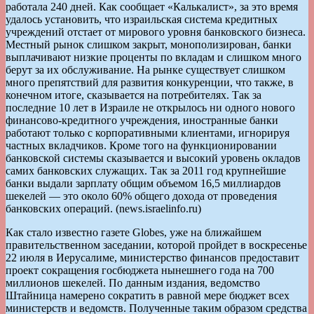
работала 240 дней. Как сообщает «Калькалист», за это время
удалось установить, что израильская система кредитных
учреждений отстает от мирового уровня банковского бизнеса.
Местный рынок слишком закрыт, монополизирован, банки
выплачивают низкие проценты по вкладам и слишком много
берут за их обслуживание. На рынке существует слишком
много препятствий для развития конкуренции, что также, в
конечном итоге, сказывается на потребителях. Так за
последние 10 лет в Израиле не открылось ни одного нового
финансово-кредитного учреждения, иностранные банки
работают только с корпоративными клиентами, игнорируя
частных вкладчиков. Кроме того на функционировании
банковской системы сказывается и высокий уровень окладов
самих банковских служащих. Так за 2011 год крупнейшие
банки выдали зарплату общим объемом 16,5 миллиардов
шекелей — это около 60% общего дохода от проведения
банковских операций. (news.israelinfo.ru)
Как стало известно газете Globes, уже на ближайшем
правительственном заседании, которой пройдет в воскресенье
22 июля в Иерусалиме, министерство финансов предоставит
проект сокращения госбюджета нынешнего года на 700
миллионов шекелей. По данным издания, ведомство
Штайница намерено сократить в равной мере бюджет всех
министерств и ведомств. Полученные таким образом средства