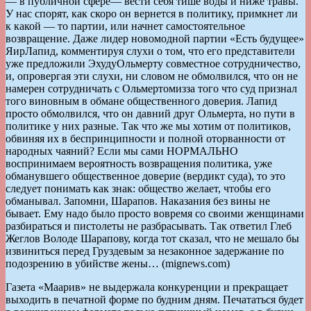
— в публичной сфере— вести себя тише воды и ниже травы.
У нас спорят, как скоро он вернется в политику, примкнет ли
к какой — то партии, или начнет самостоятельное
возвращение. Даже лидер новомодной партии «Есть будущее»
ЯирЛапид, комментируя слухи о том, что его представители
уже предложили ЭхудуОльмерту совместное сотрудничество,
и, опровергая эти слухи, ни словом не обмолвился, что он не
намерен сотрудничать с Ольмертомизза того что суд признал
того виновным в обмане общественного доверия. Лапид
просто обмолвился, что он давний друг Ольмерта, но пути в
политике у них разные. Так что же мы хотим от политиков,
обвиняя их в беспринципности и полной оторванности от
народных чаяний? Если мы сами НОРМАЛЬНО
воспринимаем вероятность возвращения политика, уже
обманувшего общественное доверие (вердикт суда), то это
следует понимать как знак: общество желает, чтобы его
обманывал. Запомни, Шарапов. Наказания без вины не
бывает. Ему надо было просто вовремя со своими женщинами
разбираться и пистолеты не разбрасывать. Так ответил Глеб
Жеглов Володе Шарапову, когда тот сказал, что не мешало бы
извиниться перед Груздевым за незаконное задержание по
подозрению в убийстве жены… (mignews.com)
Газета «Маарив» не выдержала конкуренции и прекращает
выходить в печатной форме по будним дням. Печататься будет