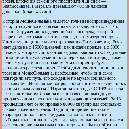
время, вложения семейного предприятия Дисней —
ShamrockIsrael в Израиль превышают 400 миллионов
долларов. (mignews.com)
История МошеСильмана является точным воспроизведением
того, что случилось со всеми нами за последние годы. Это
честный труженик, владелец небольшого дела, который
сгорел, во всех смыслах этого слова, из-за мизерного долга
Институту национального страхования (Битуахлеуми). Речь
идет даже не о 15000 шекелей, как писали прежде, а о 5000
шекелей, которые Сильман запаздывал выплатить. Бездушные
чиновники Битуахлеуми просто перекрыли кислород этому
человеку, пустили его по миру. Эта история требует
уголовного расследования. Необходимо уволить виновных в
трагедии МошеСильмана, необходимо, чтобы они сами
повторили его путь, его хождение по мукам социального
страхования. Но главный вопрос состоит в том, что случилось
с социальным жильем в Израиле за эти годы? С 1999-го года
все правительства Израиля организовывали выгодную
продажу социального жилья для нуждающихся семей. За 13
прошедших лет было продано 80000 квартир для социально
слабых слоев населения. Люди, приобретавшие такие
квартиры по большим скидкам, становились на ноги и
выбирались из нищеты. Деньги, вырученные за эти продажи,
согласно первоначальным планам должны были пойти на