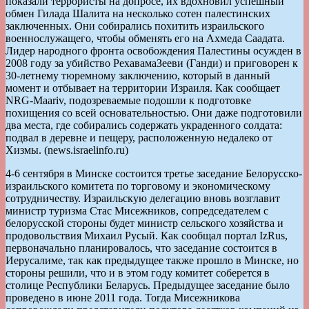
показали террористы на допросе, их вдохновил успешный
обмен Гилада Шалита на несколько сотен палестинских
заключенных. Они собирались похитить израильского
военнослужащего, чтобы обменять его на Ахмеда Саадата.
Лидер народного фронта освобождения Палестины осужден в
2008 году за убийство РехавамаЗееви (Ганди) и приговорен к
30-летнему тюремному заключению, который в данный
момент и отбывает на территории Израиля. Как сообщает
NRG-Maariv, подозреваемые подошли к подготовке
похищения со всей основательностью. Они даже подготовили
два места, где собирались содержать украденного солдата:
подвал в деревне и пещеру, расположенную недалеко от
Хизмы. (news.israelinfo.ru)
4-6 сентября в Минске состоится третье заседание Белорусско-
израильского комитета по торговому и экономическому
сотрудничеству. Израильскую делегацию вновь возглавит
министр туризма Стас Мисежников, сопредседателем с
белорусской стороны будет министр сельского хозяйства и
продовольствия Михаил Русый. Как сообщал портал IzRus,
первоначально планировалось, что заседание состоится в
Иерусалиме, так как предыдущее также прошло в Минске, но
стороны решили, что и в этом году комитет соберется в
столице Республики Беларусь. Предыдущее заседание было
проведено в июне 2011 года. Тогда Мисежникова