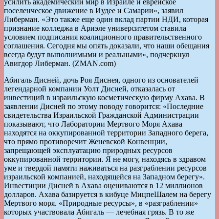
усилить академический мир в Израиле и еврейское
поселенческое движение в Иудее и Самарии», заявил
Либерман. «Это также еще один вклад партии НДИ, которая
признание колледжа в Ариэле университетом ставила
условием подписания коалиционного правительственного
соглашения. Сегодня мы опять доказали, что наши обещания
всегда будут выполнимыми и реальными», подчеркнул
Авигдор Либерман. (ZMAN.com)
Абигаль Дисней, дочь Роя Диснея, одного из основателей
легендарной компании Уолт Дисней, отказалась от
инвестиций в израильскую косметическую фирму Ахава. В
заявлении Дисней по этому поводу говорится: «Последние
свидетельства Израильской Гражданской Администрации
показывают, что Лаборатории Мертвого Моря Ахава
находятся на оккупированной территории Западного берега,
что прямо противоречит Женевской Конвенции,
запрещающей эксплуатацию природных ресурсов
оккупированной территории. Я не могу, находясь в здравом
уме и твердой памяти наживаться на разграблении ресурсов
израильской компанией, находящейся на Западном берегу».
Инвестиции Дисней в Ахава оцениваются в 12 миллионов
долларов. Ахава базируется в кибуце МицпеШалем на берегу
Мертвого моря. «Природные ресурсы», в «разграблении»
которых участвовала Абигаль — лечебная грязь. В то же