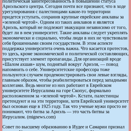
политическая заинтересованность в повышении статуса
Ариэльского центра. Сегодня почти все признают, что в ходе
урегулирования с палестинцами какие-то территории
придется уступать, сохранив крупные еврейские анклавы за
«зеленой чертой». Одним из таких анклавов и является
Ариэль, который не подлежит эвакуации независимо от того,
будет ли в нем университет. Такие анклавы следует укреплять
экономически и социально, чтобы люди в них не чувствовали
себя брошенными своим государством. В этом аспекте
поддержка университета очень важна. Что касается протестов,
то здесь, кроме экономической и политической составляющих,
присутствует элемент пропаганды. Для организаций вроде
«Шалом ахшав» шум, поднятый вокруг Ариэля, — повод
напомнить о себе. Университетские профессора тоже
пользуются случаем продемонстрировать свои левые взгляды,
главным образом, чтобы реабилитироваться перед западными
коллегами. Ведь многие из них работают в Еврейском
университете Иерусалима на горе Скопус, формально
расположенном за «зеленой чертой». Кстати, палестинцы
претендуют и на эти территории, хотя Еврейский университет
был основан еще в 1925 году. Так что ученые мужи просто не
понимают, что битва за Ариэль — это часть битвы за
Иерусалим. (mignews.com)
Совет по высшему образованию в Иудее и Самарии признал