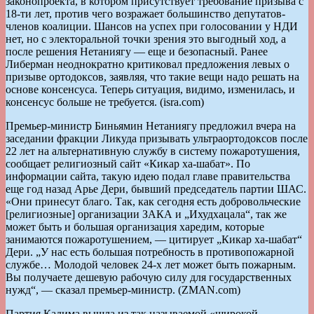
законопроекта, в котором присутствует требование призыва с
18-ти лет, против чего возражает большинство депутатов-
членов коалиции. Шансов на успех при голосовании у НДИ
нет, но с электоральной точки зрения это выгодный ход, а
после решения Нетаниягу — еще и безопасный. Ранее
Либерман неоднократно критиковал предложения левых о
призыве ортодоксов, заявляя, что такие вещи надо решать на
основе консенсуса. Теперь ситуация, видимо, изменилась, и
консенсус больше не требуется. (isra.com)
Премьер-министр Биньямин Нетаниягу предложил вчера на
заседании фракции Ликуда призывать ультраортодоксов после
22 лет на альтернативную службу в систему пожаротушения,
сообщает религиозный сайт «Кикар ха-шабат». По
информации сайта, такую идею подал главе правительства
еще год назад Арье Дери, бывший председатель партии ШАС.
«Они принесут благо. Так, как сегодня есть добровольческие
[религиозные] организации ЗАКА и „Ихудхацала“, так же
может быть и большая организация харедим, которые
занимаются пожаротушением, — цитирует „Кикар ха-шабат“
Дери. „У нас есть большая потребность в противопожарной
службе… Молодой человек 24-х лет может быть пожарным.
Вы получаете дешевую рабочую силу для государственных
нужд“, — сказал премьер-министр. (ZMAN.com)
Партия Кадима вышла из так называемой «широкой