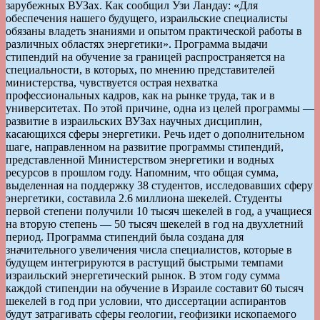
зарубежных ВУЗах. Как сообщил Узи Ландау: «Для
обеспечения нашего будущего, израильские специалисты
обязаны владеть знаниями и опытом практической работы в
различных областях энергетики». Программа выдачи
стипендий на обучение за границей распространяется на
специальности, в которых, по мнению представителей
министерства, чувствуется острая нехватка
профессиональных кадров, как на рынке труда, так и в
университетах. По этой причине, одна из целей программы —
развитие в израильских ВУЗах научных дисциплин,
касающихся сферы энергетики. Речь идет о дополнительном
шаге, направленном на развитие программы стипендий,
представленной Министерством энергетики и водных
ресурсов в прошлом году. Напомним, что общая сумма,
выделенная на поддержку 38 студентов, исследовавших сферу
энергетики, составила 2.6 миллиона шекелей. Студенты
первой степени получили 10 тысяч шекелей в год, а учащиеся
на вторую степень — 50 тысяч шекелей в год на двухлетний
период. Программа стипендий была создана для
значительного увеличения числа специалистов, которые в
будущем интегрируются в растущий быстрыми темпами
израильский энергетический рынок. В этом году сумма
каждой стипендии на обучение в Израиле составит 60 тысяч
шекелей в год при условии, что диссертации аспирантов
будут затрагивать сферы геологии, геофизики ископаемого