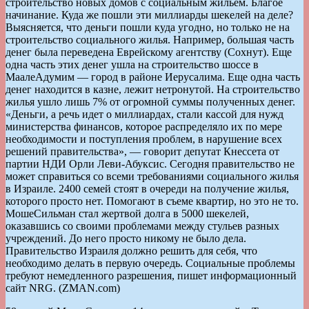
строительство новых домов с социальным жильем. Благое
начинание. Куда же пошли эти миллиарды шекелей на деле?
Выясняется, что деньги пошли куда угодно, но только не на
строительство социального жилья. Например, большая часть
денег была переведена Еврейскому агентству (Сохнут). Еще
одна часть этих денег ушла на строительство шоссе в
МаалеАдумим — город в районе Иерусалима. Еще одна часть
денег находится в казне, лежит нетронутой. На строительство
жилья ушло лишь 7% от огромной суммы полученных денег.
«Деньги, а речь идет о миллиардах, стали кассой для нужд
министерства финансов, которое распределяло их по мере
необходимости и поступления проблем, в нарушение всех
решений правительства», — говорит депутат Кнессета от
партии НДИ Орли Леви-Абуксис. Сегодня правительство не
может справиться со всеми требованиями социального жилья
в Израиле. 2400 семей стоят в очереди на получение жилья,
которого просто нет. Помогают в съеме квартир, но это не то.
МошеСильман стал жертвой долга в 5000 шекелей,
оказавшись со своими проблемами между стульев разных
учреждений. До него просто никому не было дела.
Правительство Израиля должно решить для себя, что
необходимо делать в первую очередь. Социальные проблемы
требуют немедленного разрешения, пишет информационный
сайт NRG. (ZMAN.com)