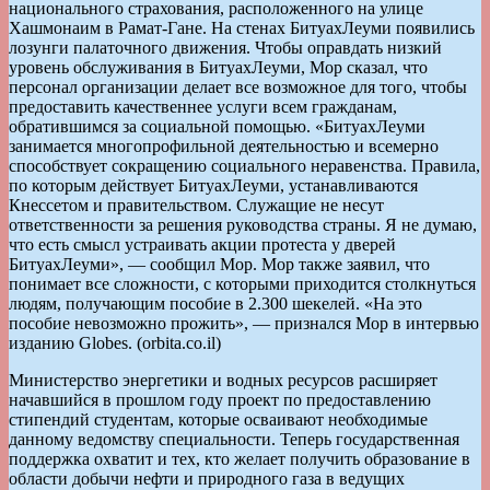
национального страхования, расположенного на улице
Хашмонаим в Рамат-Гане. На стенах БитуахЛеуми появились
лозунги палаточного движения. Чтобы оправдать низкий
уровень обслуживания в БитуахЛеуми, Мор сказал, что
персонал организации делает все возможное для того, чтобы
предоставить качественнее услуги всем гражданам,
обратившимся за социальной помощью. «БитуахЛеуми
занимается многопрофильной деятельностью и всемерно
способствует сокращению социального неравенства. Правила,
по которым действует БитуахЛеуми, устанавливаются
Кнессетом и правительством. Служащие не несут
ответственности за решения руководства страны. Я не думаю,
что есть смысл устраивать акции протеста у дверей
БитуахЛеуми», — сообщил Мор. Мор также заявил, что
понимает все сложности, с которыми приходится столкнуться
людям, получающим пособие в 2.300 шекелей. «На это
пособие невозможно прожить», — признался Мор в интервью
изданию Globes. (orbita.co.il)
Министерство энергетики и водных ресурсов расширяет
начавшийся в прошлом году проект по предоставлению
стипендий студентам, которые осваивают необходимые
данному ведомству специальности. Теперь государственная
поддержка охватит и тех, кто желает получить образование в
области добычи нефти и природного газа в ведущих