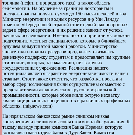
топлива (нефти и природного газа), а также область
сейсмологии. На обучение за границей докторанты и
постдокторанты получат сумму до 150 тысяч шекелей в год.
Министр энергетики и водных ресурсов д-р Узи Ландау
отметил: «Перед нашей страной стоит целый ряд непростых
задач в сфере энергетики, и их решение зависит от успеха
научных исследований. Именно по этой причине мы должны
подготовить местных специалистов, которые в ближайшем
будущем займутся этой важной работой. Министерство
энергетики и водных ресурсов продолжает оказывать
денежную поддержку студентам и предоставляет им крупные
стипендии, которых, к сожалению, нет в других
государственных учреждениях. Реализация нашего
потенциала является гарантией энергонезависимости нашей
страны». Стоит также отметить, что разработка проекта и
выбор сфер исследования были осуществлены совместно с
представителями академических кругов и израильской
промышленности, которые обозначили острую нехватку
квалифицированных специалистов в различных профильных
областях. (mignews.com)
На израильском банковском рынке слишком низкая
конкуренция и слишком высокая стоимость обслуживания. К
такому выводу пришла комиссия Банка Израиля, которую
возглавлял глава отдела банков Дуду Закен. Комиссия