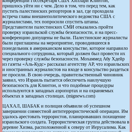
конференции Госсекретаря США Хиллари Клинтон,
пришлось уйти ни с чем. Дело в том, что перед тем, как
пустить палестинских репортеров в зал, где проходила
встреча главы внешнеполитического ведомства США с
журналистами, тех попросили спустить штаны.
Представители палестинских СМИ отказались пройти
проверку израильской службы безопасности, и на пресс-
конференцию допущены не были. Палестинские журналисты
были приглашены на мероприятие, проводившееся в
понедельник в американском консульстве, которое направило
специального сотрудника, который должен был провести их
через проверку службы безопасности. Мохаммед Абу Хдейр
из газеты «Аль-Кудс» рассказал агентству АР, что израильских
и иностранных журналистов на входе в консульство раздеться
не просили. В свою очередь, правительственный чиновник
заявил, что Израиль пытается обеспечить наилучшую
безопасность для Клинтон, и что подобные процедуры
используются в западных аэропортах и на охраняемых
объектах в западных столицах. (mignews.com)
ЦАХАЛ, ШАБАК и полиция объявили об успешном
завершении совместной антитеррористической операции. Им
удалось арестовать террористов, планировавших похищение
израильского солдата. Террористическая группа действовала в
деревне Хизма, расположенной к северу от Иерусалима. Как