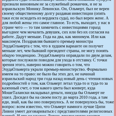
признали виновным не за служебный романчик, и не за
израильскую Монику Левински. Он, Ольмерт, был не верен
своему общественному долгу раздавая инвестиции (опять
таки если исходить из вердикта суда), но был верен жене. А
для любой жены это самое главное. То есть, выходит, у нас в
стране чего — то там химичить с инвестициями горазд
выгоднее чем мочалить девушек, сих или без их согласия на
работе. Дадут меньше. Года на два, как минимум. Или как
максимум. Поздравляя бывшего премьер министра
ЭхудаОльмерта с тем, что в худшем варианте он получит
меньше лет, чем бывший президент страны, не могу понять
общую тенденцию. ЭхудаОльмерта оправдали по двум делам,
которые послужили поводом для ухода в отставку. С точки
зрения этого, наверно можно говорить о том, что
ЭхудаОльмерта украли премьер-министерство. Формально
имеем на то право: не было бы этих дел, не начинай
израильский народ три года назад новый день с чтения новых
подробностей о том, как Ольмерт летал туда-то и туда-то за
казенный счет, о том какого цвета был конверт, куда
МошеТалански вкладывал деньги, никуда бы Ольмерт не
ушел. Досидел бы на своем посту до марта 2010 года, а там
иди, знай, как бы оно повернулось. А не повернулось бы, тоже
вопрос: всем известно, что Ольмерт намного лучше Ципи
Ливни умеет договариваться с представителями религиозных
партий. И что не удалось Ливни, вполне могло удастся