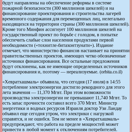
будут направлены на обеспечение реформы в системе
пожарной безопасности (300 миллионов шекелей) и на
финансирование проектирования и строительства лагерей
временного содержания для перемещенных лиц, нелегально
находящихся на территории страны (300 миллионов шекелей).
Кроме того Минфин ассигнует 100 миллионов шекелей на
государственный проект по борьбе с голодом, в попытке
обеспечить слабые слои населения продуктами первой
необходимости («тохнитле-битахонтзунати»). Издание
отмечает, что министерство финансов настаивает на принятии
правительственных проектов, имеющих четко обозначенные
источники финансирования. Все остальные предложения
будут отклонены, как не имеющие определенных источников
финансирования и, поэтому — нереализуемые. (orbita.co.il)
«Хевратхашмаль» объявила, что сегодня (17 июля) в 14:55
потребление электроэнергии достигло рекордного для этого
лета значения — 11,370 Мгвт. При этом возможности
производства электроэнергии не превышают 11,740 Мгвт. То
есть запас прочности составил всего 370 Мгвт. Министр
энергетики и водных ресурсов Израиля доктор Узи Ландау
объявил еще сегодня утром, что электрики с нагрузкой
справятся, и не ошибся. Тем не менее в «Хевратхашмаль»
предупреждают, что работа на пределе мощностей может
привести в любой момент к отключениям потребителей.