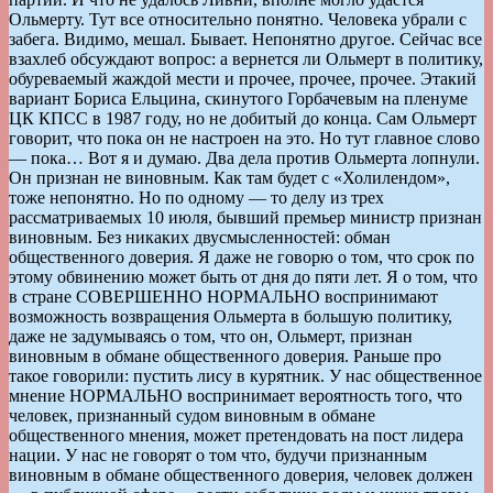
Ольмерту. Тут все относительно понятно. Человека убрали с
забега. Видимо, мешал. Бывает. Непонятно другое. Сейчас все
взахлеб обсуждают вопрос: а вернется ли Ольмерт в политику,
обуреваемый жаждой мести и прочее, прочее, прочее. Этакий
вариант Бориса Ельцина, скинутого Горбачевым на пленуме
ЦК КПСС в 1987 году, но не добитый до конца. Сам Ольмерт
говорит, что пока он не настроен на это. Но тут главное слово
— пока… Вот я и думаю. Два дела против Ольмерта лопнули.
Он признан не виновным. Как там будет с «Холилендом»,
тоже непонятно. Но по одному — то делу из трех
рассматриваемых 10 июля, бывший премьер министр признан
виновным. Без никаких двусмысленностей: обман
общественного доверия. Я даже не говорю о том, что срок по
этому обвинению может быть от дня до пяти лет. Я о том, что
в стране СОВЕРШЕННО НОРМАЛЬНО воспринимают
возможность возвращения Ольмерта в большую политику,
даже не задумываясь о том, что он, Ольмерт, признан
виновным в обмане общественного доверия. Раньше про
такое говорили: пустить лису в курятник. У нас общественное
мнение НОРМАЛЬНО воспринимает вероятность того, что
человек, признанный судом виновным в обмане
общественного мнения, может претендовать на пост лидера
нации. У нас не говорят о том что, будучи признанным
виновным в обмане общественного доверия, человек должен