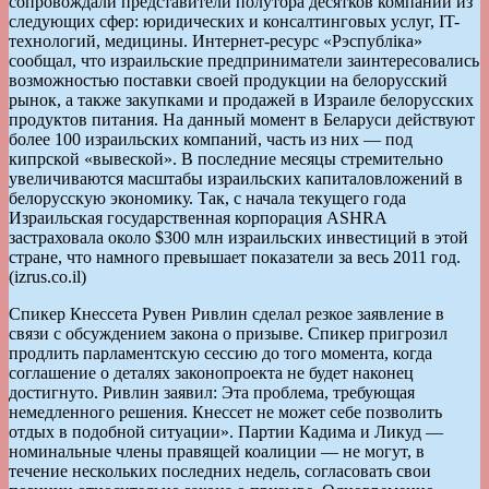
сопровождали представители полутора десятков компаний из
следующих сфер: юридических и консалтинговых услуг, IT-
технологий, медицины. Интернет-ресурс «Рэспублiка»
сообщал, что израильские предприниматели заинтересовались
возможностью поставки своей продукции на белорусский
рынок, а также закупками и продажей в Израиле белорусских
продуктов питания. На данный момент в Беларуси действуют
более 100 израильских компаний, часть из них — под
кипрской «вывеской». В последние месяцы стремительно
увеличиваются масштабы израильских капиталовложений в
белорусскую экономику. Так, с начала текущего года
Израильская государственная корпорация ASHRA
застраховала около $300 млн израильских инвестиций в этой
стране, что намного превышает показатели за весь 2011 год.
(izrus.co.il)
Спикер Кнессета Рувен Ривлин сделал резкое заявление в
связи с обсуждением закона о призыве. Спикер пригрозил
продлить парламентскую сессию до того момента, когда
соглашение о деталях законопроекта не будет наконец
достигнуто. Ривлин заявил: Эта проблема, требующая
немедленного решения. Кнессет не может себе позволить
отдых в подобной ситуации». Партии Кадима и Ликуд —
номинальные члены правящей коалиции — не могут, в
течение нескольких последних недель, согласовать свои