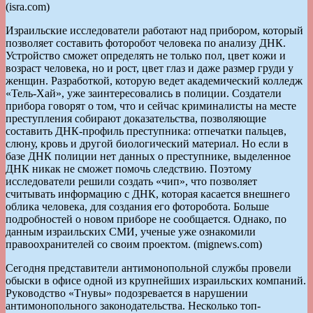
(isra.com)
Израильские исследователи работают над прибором, который
позволяет составить фоторобот человека по анализу ДНК.
Устройство сможет определять не только пол, цвет кожи и
возраст человека, но и рост, цвет глаз и даже размер груди у
женщин. Разработкой, которую ведет академический колледж
«Тель-Хай», уже заинтересовались в полиции. Создатели
прибора говорят о том, что и сейчас криминалисты на месте
преступления собирают доказательства, позволяющие
составить ДНК-профиль преступника: отпечатки пальцев,
слюну, кровь и другой биологический материал. Но если в
базе ДНК полиции нет данных о преступнике, выделенное
ДНК никак не сможет помочь следствию. Поэтому
исследователи решили создать «чип», что позволяет
считывать информацию с ДНК, которая касается внешнего
облика человека, для создания его фоторобота. Больше
подробностей о новом приборе не сообщается. Однако, по
данным израильских СМИ, ученые уже ознакомили
правоохранителей со своим проектом. (mignews.com)
Сегодня представители антимонопольной службы провели
обыски в офисе одной из крупнейших израильских компаний.
Руководство «Тнувы» подозревается в нарушении
антимонопольного законодательства. Несколько топ-