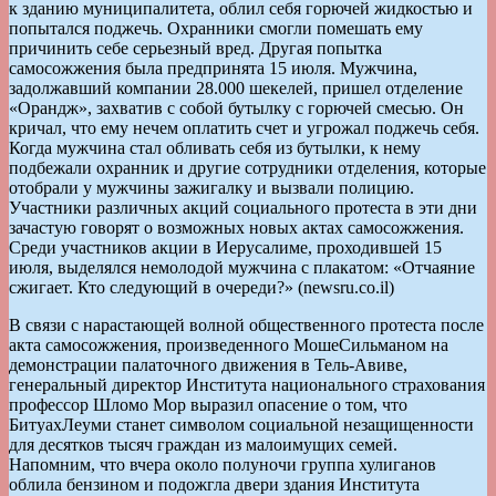
к зданию муниципалитета, облил себя горючей жидкостью и
попытался поджечь. Охранники смогли помешать ему
причинить себе серьезный вред. Другая попытка
самосожжения была предпринята 15 июля. Мужчина,
задолжавший компании 28.000 шекелей, пришел отделение
«Орандж», захватив с собой бутылку с горючей смесью. Он
кричал, что ему нечем оплатить счет и угрожал поджечь себя.
Когда мужчина стал обливать себя из бутылки, к нему
подбежали охранник и другие сотрудники отделения, которые
отобрали у мужчины зажигалку и вызвали полицию.
Участники различных акций социального протеста в эти дни
зачастую говорят о возможных новых актах самосожжения.
Среди участников акции в Иерусалиме, проходившей 15
июля, выделялся немолодой мужчина с плакатом: «Отчаяние
сжигает. Кто следующий в очереди?» (newsru.co.il)
В связи с нарастающей волной общественного протеста после
акта самосожжения, произведенного МошеСильманом на
демонстрации палаточного движения в Тель-Авиве,
генеральный директор Института национального страхования
профессор Шломо Мор выразил опасение о том, что
БитуахЛеуми станет символом социальной незащищенности
для десятков тысяч граждан из малоимущих семей.
Напомним, что вчера около полуночи группа хулиганов
облила бензином и подожгла двери здания Института