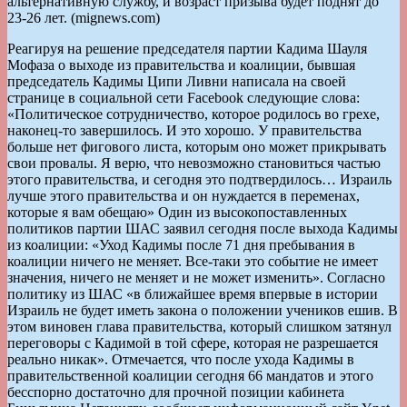
альтернативную службу, и возраст призыва будет поднят до
23-26 лет. (mignews.com)
Реагируя на решение председателя партии Кадима Шауля
Мофаза о выходе из правительства и коалиции, бывшая
председатель Кадимы Ципи Ливни написала на своей
странице в социальной сети Facebook следующие слова:
«Политическое сотрудничество, которое родилось во грехе,
наконец-то завершилось. И это хорошо. У правительства
больше нет фигового листа, которым оно может прикрывать
свои провалы. Я верю, что невозможно становиться частью
этого правительства, и сегодня это подтвердилось… Израиль
лучше этого правительства и он нуждается в переменах,
которые я вам обещаю» Один из высокопоставленных
политиков партии ШАС заявил сегодня после выхода Кадимы
из коалиции: «Уход Кадимы после 71 дня пребывания в
коалиции ничего не меняет. Все-таки это событие не имеет
значения, ничего не меняет и не может изменить». Согласно
политику из ШАС «в ближайшее время впервые в истории
Израиль не будет иметь закона о положении учеников ешив. В
этом виновен глава правительства, который слишком затянул
переговоры с Кадимой в той сфере, которая не разрешается
реально никак». Отмечается, что после ухода Кадимы в
правительственной коалиции сегодня 66 мандатов и этого
бесспорно достаточно для прочной позиции кабинета