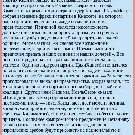
коалиции», правившей в Израиле с марта этого года.
Заместитель премьер-министра и лидер Кадимы ШаульМофаз
собрал заседание фракции партии в Кнессете, на котором
было принято решение о выходе из коалиции и из
правительства. Причиной является невозможность
достижения согласия по вопросу о призыве на срочную
военную службу представителей ультраортодоксальной
общины. Мофаз заявил: «Я сделал все возможное и
невозможное, я сдвинул все камни. Премьер-министр
предпочел предать наших сыновей и наших дочерей». Все
попытки предотвратить крах коалиции не увенчались
успехом. Один из лидеров партии, ЦахиХанегби попытался
остановить голосование по вопросу о выходе из коалиции.
Несмотря на это большинство членов фракции — 24 человека,
проголосовали за выход из правительства. Мофаз заявил, что
Нетаниягу не оставил партии иного выбора, как выйти из
коалиции. Другой член Кадимы, ЙоэльСасон сказал:
«Последние два месяца продемонстрировали, что наш
премьер-министр — трус. Когда наступает момент истины,
когда нужно принять решение, он не в состоянии этого
сделать». Кадима требует введения всеобщего обязательного
призыва. Последнее компромиссное предложение Нетаниягу
заключалось в том, что евреев-ультраортодоксов и
израильских арабов будут призывать на национальную и