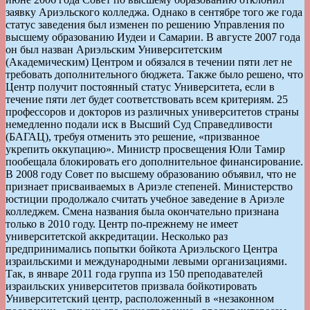
заявку Ариэльского колледжа. Однако в сентябре того же года
статус заведения был изменен по решению Управления по
высшему образованию Иудеи и Самарии. В августе 2007 года
он был назван Ариэльским Университетским
(Академическим) Центром и обязался в течении пяти лет не
требовать дополнительного бюджета. Также было решено, что
Центр получит постоянный статус Университета, если в
течение пяти лет будет соответствовать всем критериям. 25
профессоров и докторов из различных университетов страны
немедленно подали иск в Высший Суд Справедливости
(БАГАЦ), требуя отменить это решение, «призванное
укрепить оккупацию». Министр просвещения Юли Тамир
пообещала блокировать его дополнительное финансирование.
В 2008 году Совет по высшему образованию объявил, что не
признает присваиваемых в Ариэле степеней. Министерство
юстиции продолжало считать учебное заведение в Ариэле
колледжем. Смена названия была окончательно признана
только в 2010 году. Центр по-прежнему не имеет
университетской аккредитации. Несколько раз
предпринимались попытки бойкота Ариэльского Центра
израильскими и международными левыми организациями.
Так, в январе 2011 года группа из 150 преподавателей
израильских университетов призвала бойкотировать
Университетский центр, расположенный в «незаконном