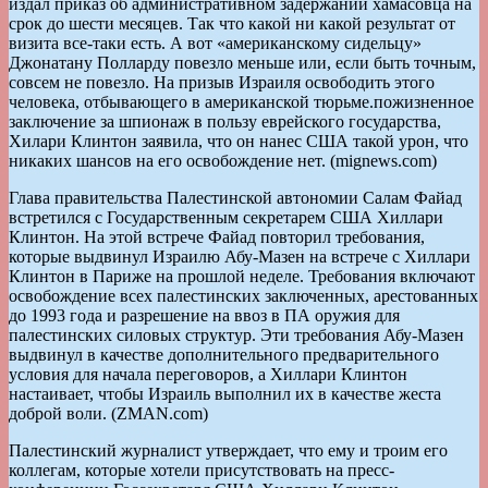
издал приказ об административном задержании хамасовца на
срок до шести месяцев. Так что какой ни какой результат от
визита все-таки есть. А вот «американскому сидельцу»
Джонатану Полларду повезло меньше или, если быть точным,
совсем не повезло. На призыв Израиля освободить этого
человека, отбывающего в американской тюрьме.пожизненное
заключение за шпионаж в пользу еврейского государства,
Хилари Клинтон заявила, что он нанес США такой урон, что
никаких шансов на его освобождение нет. (mignews.com)
Глава правительства Палестинской автономии Салам Файад
встретился с Государственным секретарем США Хиллари
Клинтон. На этой встрече Файад повторил требования,
которые выдвинул Израилю Абу-Мазен на встрече с Хиллари
Клинтон в Париже на прошлой неделе. Требования включают
освобождение всех палестинских заключенных, арестованных
до 1993 года и разрешение на ввоз в ПА оружия для
палестинских силовых структур. Эти требования Абу-Мазен
выдвинул в качестве дополнительного предварительного
условия для начала переговоров, а Хиллари Клинтон
настаивает, чтобы Израиль выполнил их в качестве жеста
доброй воли. (ZMAN.com)
Палестинский журналист утверждает, что ему и троим его
коллегам, которые хотели присутствовать на пресс-