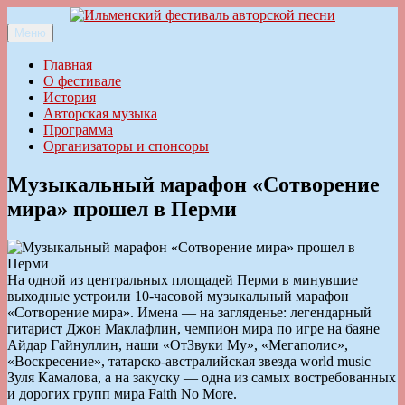
Перейти
к
Меню
Ильменский фестиваль авторской песни
содержимому
Главная
О фестивале
История
Авторская музыка
Программа
Организаторы и спонсоры
Музыкальный марафон «Сотворение
мира» прошел в Перми
На одной из центральных площадей Перми в минувшие
выходные устроили 10-часовой музыкальный марафон
«Сотворение мира». Имена — на загляденье: легендарный
гитарист Джон Маклафлин, чемпион мира по игре на баяне
Айдар Гайнуллин, наши «ОтЗвуки Му», «Мегаполис»,
«Воскресение», татарско-австралийская звезда world music
Зуля Камалова, а на закуску — одна из самых востребованных
и дорогих групп мира Faith No More.