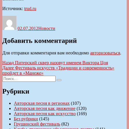
Источник:
trud.ru
Автор
Опубликовано
Рубрики
02.07.2012
Новости
Добавить комментарий
Для отправки комментария вам необходимо
авторизоваться
.
Навигация
Предыдущая
Назад
Питерский сквер назовут именем Виктора Цоя
запись:
Следующая
Далее
Фестиваль искусств «Традиции и современность»
по
запись:
пройдет в «Манеже»
записям
Искать:
Поиск
Рубрики
Авторская песня в регионах
(107)
Авторская песня как движение
(120)
Авторская песня как искусство
(169)
Без рубрики
(145)
Грушинский фестиваль
(82)