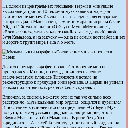
На одной из центральных площадей Перми в минувшие
выходные устроили 10-часовой музыкальный марафон
«Сотворение мира». Имена — на загляденье: легендарный
гитарист Джон Маклафлин, чемпион мира по игре на баяне
Айдар Гайнуллин, наши «ОтЗвуки Му», «Мегаполис»,
«Воскресение», татарско-австралийская звезда world music
Зуля Камалова, а на закуску — одна из самых востребованных
и дорогих групп мира Faith No More.
До этого четыре года фестиваль «Сотворение мира»
проводился в Казани, но оттуда пришлось спешно
эвакуироваться: площадь Тысячелетия встала на
реконструкцию к грядущей Универсиаде. В Перми не успели
толком подготовиться, реклама была скудная…
Впрочем, за сценой, кажется, это не так уж сильно всех
расстроило. Музыкальный мир бурлил, общался и дурачился.
В последнем компоненте особо преуспели «ОтЗвуки Му» —
по сути, та же «русская народная галлюцинация», что и
«Звуки Му», только без Мамонова. В роли беззубого
юродивого — Алексей Бортничук, призванный когда-то на
сцену Мамоновым. В роли фрика на подхвате — Герман