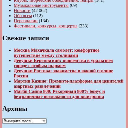
Клубы, творческие объединения, театры
(141)
Музыкальные инструменты
(69)
Новости
(42 062)
Обо всем
(112)
Персоналии
(134)
Фестивали, конкурсы, концерты
(233)
Свежие записи
Москва Махачкала самолет: комфортное
путешествие между столицами
Девушки Березовский: знакомства в уральском
городе с особым шармом
Девушки Ростова: знакомства в южной столице
России
Мартин Казино: Премиум-платформа для ценителей
азартных развлечений
Martin Casino 800: Рекордный 800% бонус и
безграничные возможности для выигрыша
Архивы
Архивы