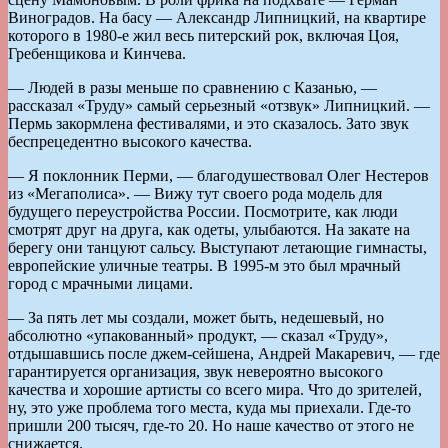
Виноградов. На басу — Александр Липницкий, на квартире
которого в 1980-е жил весь питерский рок, включая Цоя,
Гребенщикова и Кинчева.
— Людей в разы меньше по сравнению с Казанью, —
рассказал «Труду» самый серьезный «отзвук» Липницкий. —
Пермь закормлена фестивалями, и это сказалось. Зато звук
беспрецедентно высокого качества.
— Я поклонник Перми, — благодушествовал Олег Нестеров
из «Мегаполиса». — Вижу тут своего рода модель для
будущего переустройства России. Посмотрите, как люди
смотрят друг на друга, как одеты, улыбаются. На закате на
берегу они танцуют сальсу. Выступают летающие гимнасты,
европейские уличные театры. В 1995-м это был мрачный
город с мрачными лицами.
— За пять лет мы создали, может быть, недешевый, но
абсолютно «упакованный» продукт, — сказал «Труду»,
отдышавшись после джем-сейшена, Андрей Макаревич, — где
гарантируется организация, звук невероятно высокого
качества и хорошие артисты со всего мира. Что до зрителей,
ну, это уже проблема того места, куда мы приехали. Где-то
пришли 200 тысяч, где-то 20. Но наше качество от этого не
снижается.