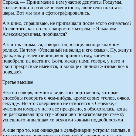
Сережа. — Принимали в нем участие депутаты Госдумы,
колясочники и разные знаменитости, любители покатать
шары. Вот мы там и сфотографировались.
А в кино, спрашиваю, не приглашали после этого сниматься?
После того, как вот так запросто с мэтром, с Эльдаром
Александровичем, пообщался?
А я и так снимался, говорит он, в социально-рекламном
ролике. На тему «Успешный инвалид и его семья». Ну, жену и
дочь, как у телевизионщиков принято, ему, конечно,
подобрали на кастинге (хотя, между нами говоря, у него и
свои прекрасные имеются, и вообще с личной жизнью все в
порядке).
Третье высшее
Честно говоря, немного видела я спортсменов, которые
способны говорить о чем-нибудь, кроме своих «голов, очков,
секунд». Но это совершенно не относится к Сережке, с
чувством юмора у него все прекрасно, я обхохоталась, когда
он рассказывал про эту «образцово-показательную съемку
успешного инвалида» со всякими яркими подробностями.
А еще про то, как однажды в дельфинарии устроил заплыв, в
ходе которого подружился с белухой Каспером, и как тот