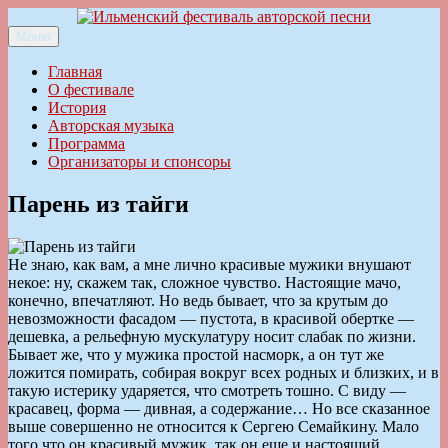
Перейти
к
Меню
Ильменский фестиваль авторской песни
содержимому
Главная
О фестивале
История
Авторская музыка
Программа
Организаторы и спонсоры
Парень из тайги
Не знаю, как вам, а мне лично красивые мужики внушают
некое: ну, скажем так, сложное чувство. Настоящие мачо,
конечно, впечатляют. Но ведь бывает, что за крутым до
невозможности фасадом — пустота, в красивой обертке —
дешевка, а рельефную мускулатуру носит слабак по жизни.
Бывает же, что у мужика простой насморк, а он тут же
ложится помирать, собирая вокруг всех родных и близких, и в
такую истерику ударяется, что смотреть тошно. С виду —
красавец, форма — дивная, а содержание… Но все сказанное
выше совершенно не относится к Сергею Семайкину. Мало
того что он красивый мужик, так он еще и настоящий.