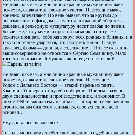
Не знаю, как вам, а мне лично красивые мужики внушают
некое: ну, скажем так, сложное чувство. Настоящие мачо,
конечно, впечатляют. Но ведь бывает, что за крутым до
невозможности фасадом — пустота, в красивой обертке —
дешевка, а рельефную мускулатуру носит слабак по жизни.
Бывает же, что у мужика простой насморк, а он тут же
ложится помирать, собирая вокруг всех родных и близких, и в
такую истерику ударяется, что смотреть тошно. С виду —
красавец, форма — дивная, а содержание… Но все сказанное
выше совершенно не относится к Сергею Семайкину. Мало
того что он красивый мужик, так он еще и настоящий.
Не знаю, как вам, а мне лично красивые мужики внушают
некое: ну, скажем так, сложное чувство. Настоящие
Родом с Дальнего Востока — этакий парень из тайги.
Закончил Университет путей сообщения. Причем сразу по
двум специальностям: и производственник, и экономист. В
лихие 1990-е выпало ему начинать — и хорошо ведь начинал:
строительным бизнесом занимался, свое успешное дело
основал…
Ему досталось больше всех
Те годы много кому хребет сломали, много судеб искалечили.