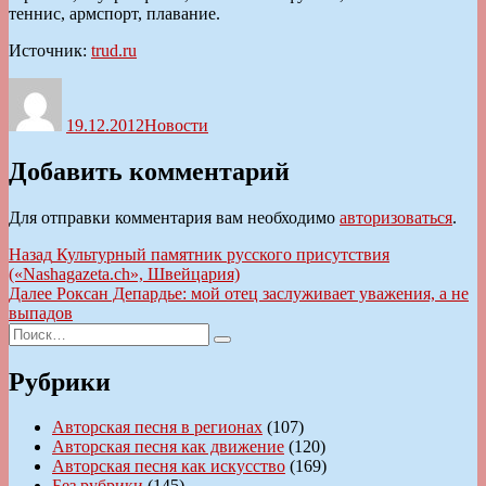
теннис, армспорт, плавание.
Источник:
trud.ru
Автор
Опубликовано
Рубрики
19.12.2012
Новости
Добавить комментарий
Для отправки комментария вам необходимо
авторизоваться
.
Навигация
Предыдущая
Назад
Культурный памятник русского присутствия
запись:
(«Nashagazeta.ch», Швейцария)
по
Следующая
Далее
Роксан Депардье: мой отец заслуживает уважения, а не
записям
запись:
выпадов
Искать:
Поиск
Рубрики
Авторская песня в регионах
(107)
Авторская песня как движение
(120)
Авторская песня как искусство
(169)
Без рубрики
(145)