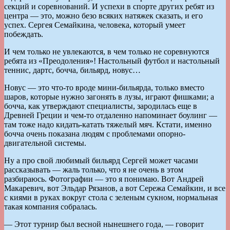
секций и соревнований. И успехи в спорте других ребят из
центра — это, можно безо всяких натяжек сказать, и его
успех. Сергея Семайкина, человека, который умеет
побеждать.
И чем только не увлекаются, в чем только не соревнуются
ребята из «Преодоления»! Настольный футбол и настольный
теннис, дартс, бочча, бильярд, новус…
Новус — это что-то вроде мини-бильярда, только вместо
шаров, которые нужно загонять в лузы, играют фишками; а
бочча, как утверждают специалисты, зародилась еще в
Древней Греции и чем-то отдаленно напоминает боулинг —
там тоже надо кидать-катать тяжелый мяч. Кстати, именно
бочча очень показана людям с проблемами опорно-
двигательной системы.
Ну а про свой любимый бильярд Сергей может часами
рассказывать — жаль только, что я не очень в этом
разбираюсь. Фотографии — это я понимаю. Вот Андрей
Макаревич, вот Эльдар Рязанов, а вот Сережа Семайкин, и все
с киями в руках вокруг стола с зеленым сукном, нормальная
такая компания собралась.
— Этот турнир был весной нынешнего года, — говорит