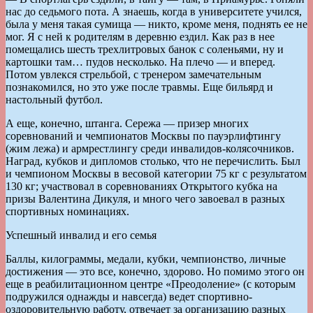
нас до седьмого пота. А знаешь, когда в университете учился,
была у меня такая сумища — никто, кроме меня, поднять ее не
мог. Я с ней к родителям в деревню ездил. Как раз в нее
помещались шесть трехлитровых банок с соленьями, ну и
картошки там… пудов несколько. На плечо — и вперед.
Потом увлекся стрельбой, с тренером замечательным
познакомился, но это уже после травмы. Еще бильярд и
настольный футбол.
А еще, конечно, штанга. Сережа — призер многих
соревнований и чемпионатов Москвы по пауэрлифтингу
(жим лежа) и армрестлингу среди инвалидов-колясочников.
Наград, кубков и дипломов столько, что не перечислить. Был
и чемпионом Москвы в весовой категории 75 кг с результатом
130 кг; участвовал в соревнованиях Открытого кубка на
призы Валентина Дикуля, и много чего завоевал в разных
спортивных номинациях.
Успешный инвалид и его семья
Баллы, килограммы, медали, кубки, чемпионство, личные
достижения — это все, конечно, здорово. Но помимо этого он
еще в реабилитационном центре «Преодоление» (с которым
подружился однажды и навсегда) ведет спортивно-
оздоровительную работу, отвечает за организацию разных