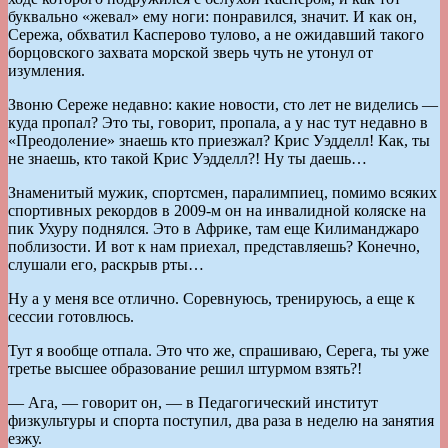
буквально «жевал» ему ноги: понравился, значит. И как он,
Сережа, обхватил Касперово тулово, а не ожидавший такого
борцовского захвата морской зверь чуть не утонул от
изумления.
Звоню Сереже недавно: какие новости, сто лет не виделись —
куда пропал? Это ты, говорит, пропала, а у нас тут недавно в
«Преодоление» знаешь кто приезжал? Крис Уэдделл! Как, ты
не знаешь, кто такой Крис Уэдделл?! Ну ты даешь…
Знаменитый мужик, спортсмен, паралимпиец, помимо всяких
спортивных рекордов в 2009-м он на инвалидной коляске на
пик Ухуру поднялся. Это в Африке, там еще Килиманджаро
поблизости. И вот к нам приехал, представляешь? Конечно,
слушали его, раскрыв рты…
Ну а у меня все отлично. Соревнуюсь, тренируюсь, а еще к
сессии готовлюсь.
Тут я вообще отпала. Это что же, спрашиваю, Серега, ты уже
третье высшее образование решил штурмом взять?!
— Ага, — говорит он, — в Педагогический институт
физкультуры и спорта поступил, два раза в неделю на занятия
езжу.