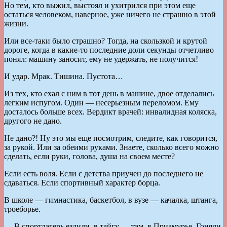
Но тем, кто выжил, выстоял и ухитрился при этом еще
остаться человеком, наверное, уже ничего не страшно в этой
жизни.
Или все-таки было страшно? Тогда, на скользкой и крутой
дороге, когда в какие-то последние доли секунды отчетливо
понял: машину заносит, ему не удержать, не получится!
И удар. Мрак. Тишина. Пустота…
Из тех, кто ехал с ним в тот день в машине, двое отделались
легким испугом. Один — несерьезным переломом. Ему
досталось больше всех. Вердикт врачей: инвалидная коляска,
другого не дано.
Не дано?! Ну это мы еще посмотрим, следите, как говорится,
за рукой. Или за обеими руками. Знаете, сколько всего можно
сделать, если руки, голова, душа на своем месте?
Если есть воля. Если с детства приучен до последнего не
сдаваться. Если спортивный характер борца.
В школе — гимнастика, баскетбол, в вузе — качалка, штанга,
троеборье.
— В спортлагерь ездили, в тайгу — там, в Приамурье. Гоняли