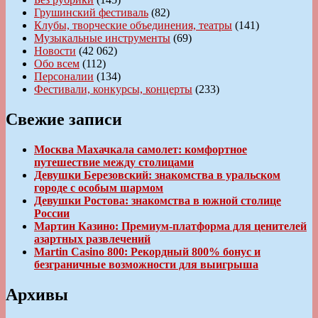
Грушинский фестиваль
(82)
Клубы, творческие объединения, театры
(141)
Музыкальные инструменты
(69)
Новости
(42 062)
Обо всем
(112)
Персоналии
(134)
Фестивали, конкурсы, концерты
(233)
Свежие записи
Москва Махачкала самолет: комфортное
путешествие между столицами
Девушки Березовский: знакомства в уральском
городе с особым шармом
Девушки Ростова: знакомства в южной столице
России
Мартин Казино: Премиум-платформа для ценителей
азартных развлечений
Martin Casino 800: Рекордный 800% бонус и
безграничные возможности для выигрыша
Архивы