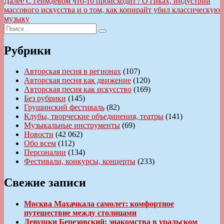
запись:
Следующая
Далее
С геймдевом что-то происходит / О гиках, индустрии
по
запись:
массового искусства и о том, как копирайт убил классическую
записям
музыку
Искать:
Поиск
Рубрики
Авторская песня в регионах
(107)
Авторская песня как движение
(120)
Авторская песня как искусство
(169)
Без рубрики
(145)
Грушинский фестиваль
(82)
Клубы, творческие объединения, театры
(141)
Музыкальные инструменты
(69)
Новости
(42 062)
Обо всем
(112)
Персоналии
(134)
Фестивали, конкурсы, концерты
(233)
Свежие записи
Москва Махачкала самолет: комфортное
путешествие между столицами
Девушки Березовский: знакомства в уральском