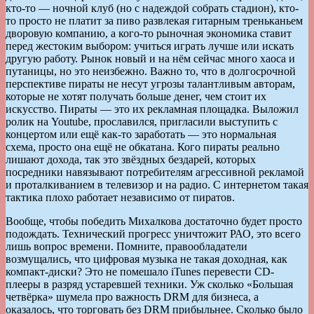
кто-то — ночной клуб (но с надеждой собрать стадион), кто-
то просто не платит за пиво развлекая гитарным треньканьем
дворовую компанию, а кого-то рыночная экономика ставит
перед жестоким выбором: учиться играть лучше или искать
другую работу. Рынок новый и на нём сейчас много хаоса и
путаницы, но это неизбежно. Важно то, что в долгосрочной
перспективе пираты не несут угрозы талантливым авторам,
которые не хотят получать больше денег, чем стоит их
искусство. Пираты — это их рекламная площадка. Выложил
ролик на Youtube, прославился, пригласили выступить с
концертом или ещё как-то заработать — это нормальная
схема, просто она ещё не обкатана. Кого пираты реально
лишают дохода, так это звёздных бездарей, которых
посредники навязывают потребителям агрессивной рекламой
и проталкиванием в телевизор и на радио. С интернетом такая
тактика плохо работает независимо от пиратов.
Вообще, чтобы победить Михалкова достаточно будет просто
подождать. Технический прогресс уничтожит РАО, это всего
лишь вопрос времени. Помните, правообладатели
возмущались, что цифровая музыка не такая доходная, как
компакт-диски? Это не помешало iTunes перевести CD-
плееры в разряд устаревшей техники. Уж сколько «Большая
четвёрка» шумела про важность DRM для бизнеса, а
оказалось, что торговать без DRM прибыльнее. Сколько было