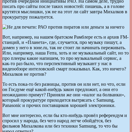
против очередной инициативы РАО. На самом деле, трудно
писать про сайты после таких новостей: пишешь, а в голове
крутятся мыслишки, уж не на этот ли сайт завтра Михалков в
прокуратуру пожалуется.
Вот, например, на нашем братском Рамблере есть и архив FM-
станций, и «Планета», где, случается, про музыку пишут, а
домен у него в зоне.ru, так не стоит ли начинать переживать.
Или, например, наша Ferra, хоть и не музыкальный сайт, но то
про плееры какие напишем, то про музыкальный сервис, а
как-то раз было, что перспективный музыкант у нас в
видеообзоре интеловский смарт показывал. Как, это ничего?
Михалков не против?
То есть пока-то без разницы, против он или нет, но что, если
он Госдуме ещё какой-нибудь закон предложит, а они его
неожиданно примут? Приняли же они «налог на болванки»,
который прокуратуре приходится вытрясать с Samsung,
Panasonic и прочих поставщиков хорошей электроники.
Вот мне интересно, если бы кто-нибудь провёл референдум и
спросил у народа, без чего народ легче обойдётся, без
фильмов Михалкова или без техники Samsung, то что бы
народ ответил?