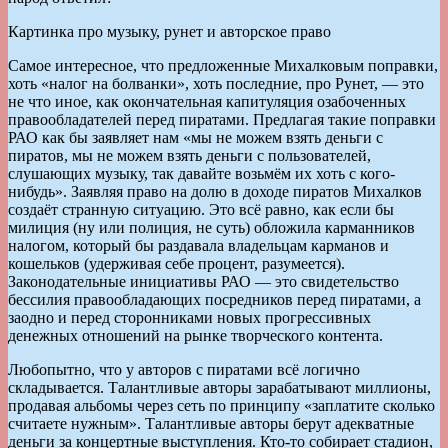
Картинка про музыку, рунет и авторское право
Самое интересное, что предложенные Михалковым поправки,
хоть «налог на болванки», хоть последние, про Рунет, — это
не что иное, как окончательная капитуляция озабоченных
правообладателей перед пиратами. Предлагая такие поправки
РАО как бы заявляет нам «мы не можем взять деньги с
пиратов, мы не можем взять деньги с пользователей,
слушающих музыку, так давайте возьмём их хоть с кого-
нибудь». Заявляя право на долю в доходе пиратов Михалков
создаёт странную ситуацию. Это всё равно, как если бы
милиция (ну или полиция, не суть) обложила карманников
налогом, который бы раздавала владельцам карманов и
кошельков (удерживая себе процент, разумеется).
Законодательные инициативы РАО — это свидетельство
бессилия правообладающих посредников перед пиратами, а
заодно и перед сторонниками новых прогрессивных
денежных отношений на рынке творческого контента.
Любопытно, что у авторов с пиратами всё логично
складывается. Талантливые авторы зарабатывают миллионы,
продавая альбомы через сеть по принципу «заплатите сколько
считаете нужным». Талантливые авторы берут адекватные
деньги за концертные выступления. Кто-то собирает стадион,