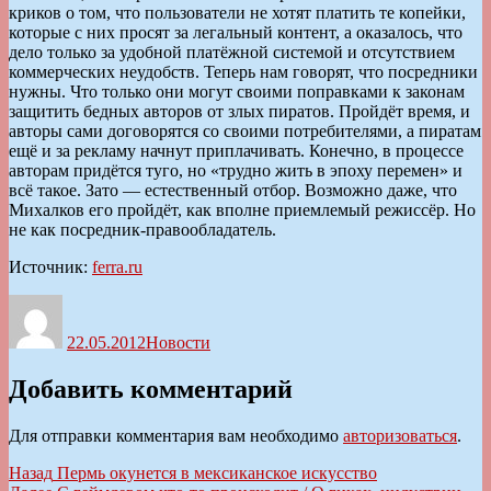
криков о том, что пользователи не хотят платить те копейки,
которые с них просят за легальный контент, а оказалось, что
дело только за удобной платёжной системой и отсутствием
коммерческих неудобств. Теперь нам говорят, что посредники
нужны. Что только они могут своими поправками к законам
защитить бедных авторов от злых пиратов. Пройдёт время, и
авторы сами договорятся со своими потребителями, а пиратам
ещё и за рекламу начнут приплачивать. Конечно, в процессе
авторам придётся туго, но «трудно жить в эпоху перемен» и
всё такое. Зато — естественный отбор. Возможно даже, что
Михалков его пройдёт, как вполне приемлемый режиссёр. Но
не как посредник-правообладатель.
Источник:
ferra.ru
Автор
Опубликовано
Рубрики
22.05.2012
Новости
Добавить комментарий
Для отправки комментария вам необходимо
авторизоваться
.
Навигация
Предыдущая
Назад
Пермь окунется в мексиканское искусство