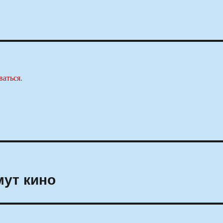
ваться
.
мут кино