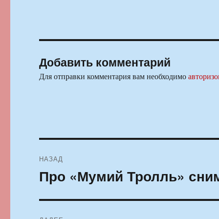
Добавить комментарий
Для отправки комментария вам необходимо
авторизо
Навигация
НАЗАД
по
Про «Мумий Тролль» сни
Предыдущая
запись:
записям