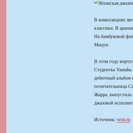
В композициях зве
классики. В аран
На бамбуковой фле
Мацуи.
В этом году вирту
Студентка Yamaha M
дебютный альбом на
почитательница Се
Жарра, выпустила 
джазовой исполни
Источник:
vesti.ru