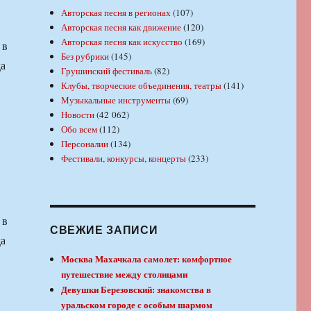
Авторская песня в регионах
(107)
Авторская песня как движение
(120)
Авторская песня как искусство
(169)
 в
Без рубрики
(145)
да
Грушинский фестиваль
(82)
Клубы, творческие объединения, театры
(141)
Музыкальные инструменты
(69)
Новости
(42 062)
Обо всем
(112)
Персоналии
(134)
Фестивали, конкурсы, концерты
(233)
 в
СВЕЖИЕ ЗАПИСИ
да
Москва Махачкала самолет: комфортное
путешествие между столицами
Девушки Березовский: знакомства в
уральском городе с особым шармом