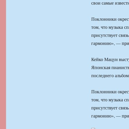
свои самые извест
Поклонники окрест
том, что музыка с
присутствует связ
гармонию», — при
Кейко Мацуи выст
Японская пианистк
последнего альбом
Поклонники окрест
том, что музыка с
присутствует связ
гармонию», — при