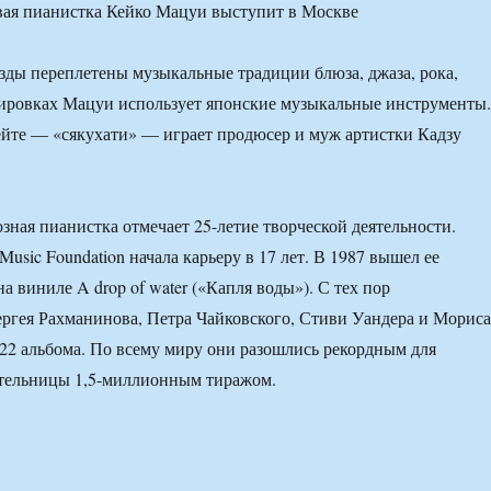
зды переплетены музыкальные традиции блюза, джаза, рока,
жировках Мацуи использует японские музыкальные инструменты.
йте — «сякухати» — играет продюсер и муж артистки Кадзу
озная пианистка отмечает 25-летие творческой деятельности.
usic Foundation начала карьеру в 17 лет. В 1987 вышел ее
 виниле A drop of water («Капля воды»). С тех пор
ргея Рахманинова, Петра Чайковского, Стиви Уандера и Мориса
22 альбома. По всему миру они разошлись рекордным для
тельницы 1,5-миллионным тиражом.