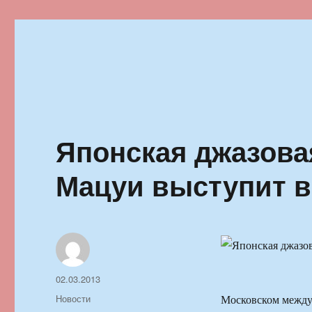
Ильменский фестиваль автор
Японская джазова
Мацуи выступит в
Автор
Опубликовано
02.03.2013
Рубрики
Новости
Московском между