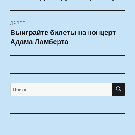
ДАЛЕЕ
Выиграйте билеты на концерт
Следующая
Адама Ламберта
запись:
ПО
Искать: