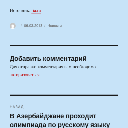
Источник:
ria.ru
Автор
Опубликовано
Рубрики
06.03.2013
Новости
Добавить комментарий
Для отправки комментария вам необходимо
авторизоваться
.
Навигация
НАЗАД
по
В Азербайджане проходит
Предыдущая
олимпиада по русскому языку
запись:
записям