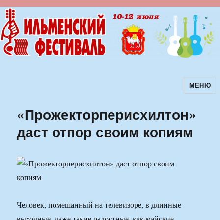
МЕНЮ
Ильменский фестиваль авторской
песни
«Прожекторперисхилтон»
даст отпор своим копиям
Человек, помешанный на телевизоре, в длинные
выходные, даже такие радостные, как майские