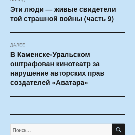
по
Эти люди — живые свидетели
Предыдущая
той страшной войны (часть 9)
запись:
записям
ДАЛЕЕ
В Каменске-Уральском
Следующая
оштрафован кинотеатр за
запись:
нарушение авторских прав
создателей «Аватара»
ПО
Искать: