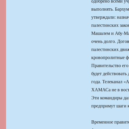
одобрено всеми у
выполнять. Барху
утверждали: назна
палестинских зак
Машалем и Абу-Маз
очень долго. Дого
палестинских движ
кровопролитные фо
Правительство его 
будет действовать 
года. Телеканал «
ХАМАСа не в восто
Эти командиры дал
предпримут шаги к
Временное правите