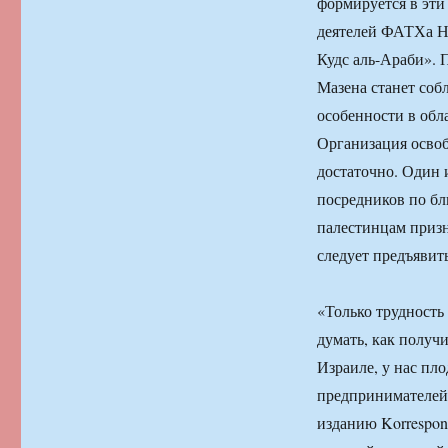
формируется в эти
деятелей ФАТХа На
Кудс аль-Араби». 
Мазена станет соб
особенности в обл
Организация освоб
достаточно. Один
посредников по бл
палестинцам призна
следует предъявить
«Только трудность 
думать, как получи
Израиле, у нас пл
предпринимателей 
изданию Korrespon