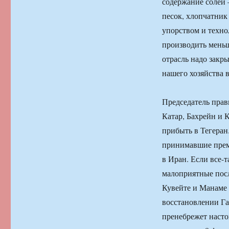
содержание солей 
песок, хлопчатник
упорством и техно
производить меньш
отрасль надо закр
нашего хозяйства в
Председатель прав
Катар, Бахрейн и 
прибыть в Тегеран
принимавшие прем
в Иран. Если все-
малоприятные посл
Кувейте и Манаме
восстановлении Га
пренебрежет насто