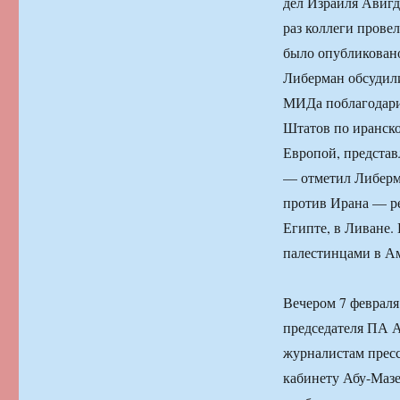
дел Израиля Авигд
раз коллеги прове
было опубликовано
Либерман обсудили
МИДа поблагодари
Штатов по иранск
Европой, представ
— отметил Либерма
против Ирана — ре
Египте, в Ливане.
палестинцами в Амм
Вечером 7 феврал
председателя ПА А
журналистам прес
кабинету Абу-Маз