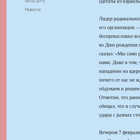
Автор
Опубликовано
09.02.2012
Цитаты из израил
Рубрики
Новости
Лидер радикальног
его организация —
беспрекословно вс
ко Дню рождения 
сказал: «Мы сами 
нами. Даже в том, 
нападение на ядер
ничего от нас не 
обдумаем и решим 
Отметим, что ран
обещал, что в слу
удары с разных сто
Вечером 7 феврал