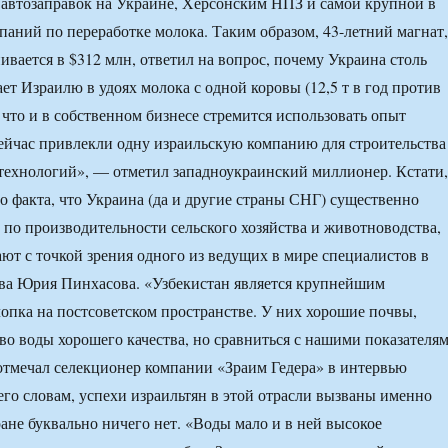
автозаправок на Украине, Херсонским НПЗ и самой крупной в
паний по переработке молока. Таким образом, 43-летний магнат,
ивается в $312 млн, ответил на вопрос, почему Украина столь
ет Израилю в удоях молока с одной коровы (12,5 т в год против
, что и в собственном бизнесе стремится использовать опыт
ейчас привлекли одну израильскую компанию для строительства
технологий», — отметил западноукраинский миллионер. Кстати,
го факта, что Украина (да и другие страны СНГ) существенно
по производительности сельского хозяйства и животноводства,
ют с точкой зрения одного из ведущих в мире специалистов в
ва Юрия Пинхасова. «Узбекистан является крупнейшим
опка на постсоветском пространстве. У них хорошие почвы,
во воды хорошего качества, но сравниться с нашими показателя
отмечал селекционер компании «Зраим Гедера» в интервью
 его словам, успехи израильтян в этой отрасли вызваны именно
тране буквально ничего нет. «Воды мало и в ней высокое