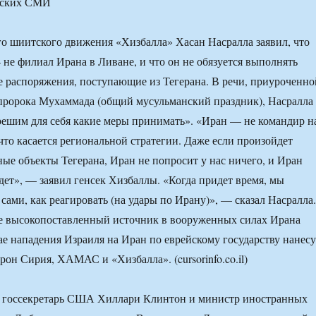
ьских СМИ
о шиитского движения «Хизбалла» Хасан Насралла заявил, что
 не филиал Ирана в Ливане, и что он не обязуется выполнять
е распоряжения, поступающие из Тегерана. В речи, приуроченно
пророка Мухаммада (общий мусульманский праздник), Насралла
решим для себя какие меры принимать». «Иран — не командир н
что касается региональной стратегии. Даже если произойдет
ные объекты Тегерана, Иран не попросит у нас ничего, и Иран
ждет», — заявил генсек Хизбаллы. «Когда придет время, мы
сами, как реагировать (на удары по Ирану)», — сказал Насралла.
ее высокопоставленный источник в вооруженных силах Ирана
чае нападения Израиля на Иран по еврейскому государству нанесу
рон Сирия, ХАМАС и «Хизбалла». (cursorinfo.co.il)
я госсекретарь США Хиллари Клинтон и министр иностранных