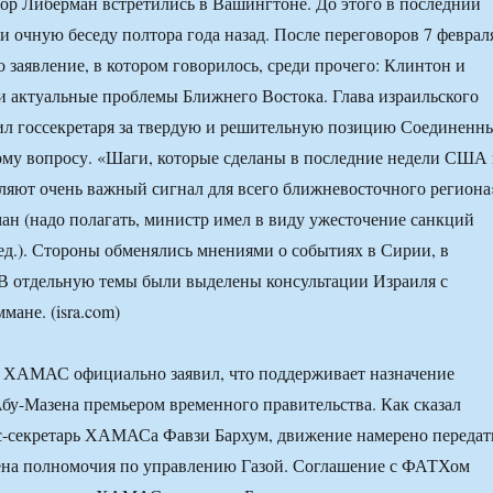
ор Либерман встретились в Вашингтоне. До этого в последний
ли очную беседу полтора года назад. После переговоров 7 феврал
 заявление, в котором говорилось, среди прочего: Клинтон и
 актуальные проблемы Ближнего Востока. Глава израильского
л госсекретаря за твердую и решительную позицию Соединенн
ому вопросу. «Шаги, которые сделаны в последние недели США
ляют очень важный сигнал для всего ближневосточного региона
н (надо полагать, министр имел в виду ужесточение санкций
д.). Стороны обменялись мнениями о событиях в Сирии, в
 В отдельную темы были выделены консультации Израиля с
ане. (isra.com)
я ХАМАС официально заявил, что поддерживает назначение
бу-Мазена премьером временного правительства. Как сказал
с-секретарь ХАМАСа Фавзи Бархум, движение намерено передат
ена полномочия по управлению Газой. Соглашение с ФАТХом