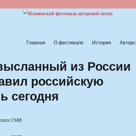
ской песни
Главная
О фестивале
История
Авторс
высланный из России
лавил российскую
ь сегодня
ьских СМИ