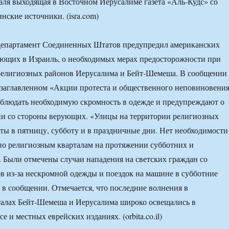
аля выходящая в Восточном Иерусалиме газета «Аль-Кудс» со
нские источники. (isra.com)
департамент Соединенных Штатов предупредил американских
ающих в Израиль, о необходимых мерах предосторожности при
религиозных районов Иерусалима и Бейт-Шемеша. В сообщении
 озаглавленном «Акции протеста и общественного неповиновени
облюдать необходимую скромность в одежде и предупреждают о
ии со стороны верующих. «Улицы на территории религиозных
ты в пятницу, субботу и в праздничные дни. Нет необходимости
по религиозным кварталам на протяжении субботних и
 Были отмечены случаи нападения на светских граждан со
в из-за нескромной одежды и поездок на машине в субботние
 в сообщении. Отмечается, что последние волнения в
талах Бейт-Шемеша и Иерусалима широко освещались в
е и местных еврейских изданиях. (orbita.co.il)