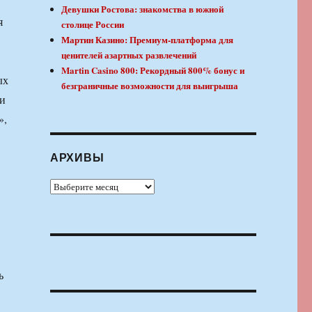
Девушки Ростова: знакомства в южной
я
столице России
Мартин Казино: Премиум-платформа для
ценителей азартных развлечений
Martin Casino 800: Рекордный 800% бонус и
ых
безграничные возможности для выигрыша
 и
»,
АРХИВЫ
Архивы
ь