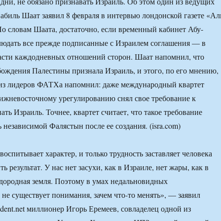
 дни, не обязано признавать Израиль. Об этом один из ведущих
биль Шаат заявил 8 февраля в интервью лондонской газете «Ал
По словам Шаата, достаточно, если временный кабинет Абу-
людать все прежде подписанные с Израилем соглашения — в
асти каждодневных отношений сторон. Шаат напомнил, что
ождения Палестины признала Израиль, и этого, по его мнению,
 из лидеров ФАТХа напомнил: даже международный квартет
ижневосточному урегулированию снял свое требование к
ть Израиль. Точнее, квартет считает, что такое требование
 независимой Фалястын после ее создания. (isra.com)
воспитывает характер, и только трудность заставляет человека
ть результат. У нас нет засухи, как в Израиле, нет жары, как в
одородная земля. Поэтому в умах недальновидных
не существует понимания, зачем что-то менять», — заявил
dent.net миллионер Игорь Еремеев, совладелец одной из