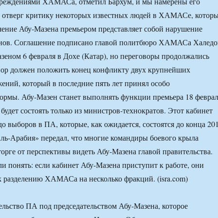
чреждениями ХАМАСа, отметил Бархум, и мы намерены его
м отверг критику некоторых известных людей в ХАМАСе, котор
чение Абу-Мазена премьером представляет собой нарушение
онов. Соглашение подписано главой политбюро ХАМАСа Халед
еном 6 февраля в Дохе (Катар), но переговоры продолжались
вор должен положить конец конфликту двух крупнейших
ений, который в последние пять лет принял особо
рмы. Абу-Мазен станет выполнять функции премьера 18 феврал
будет состоять только из министров-технократов. Этот кабинет
до выборов в ПА, которые, как ожидается, состоятся до конца 20
Аль-Арабия» передал, что многие командиры боевого крыла
рге от перспективы видеть Абу-Мазена главой правительства.
и понять: если кабинет Абу-Мазена приступит к работе, они
 разделению ХАМАСа на несколько фракций. (isra.com)
льство ПА под председательством Абу-Мазена, которое