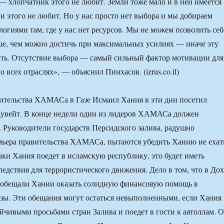
— хлопчатник этого не любит. Земли тоже мало и в ней имеется
 и этого не любит. Но у нас просто нет выбора и мы добираем
логиями там, где у нас нет ресурсов. Мы не можем позволить себ
е, чем можно достичь при максимальных усилиях — иначе эту
ыть. Отсутствие выбора — самый сильный фактор мотивации для
о всех отраслях», — объяснил Пинхасов. (izrus.co.il)
ительства ХАМАСа в Газе Исмаил Хания в эти дни посетил
Кувейт. В конце недели один из лидеров ХАМАСа должен
. Руководители государств Персидского залива, радушно
ьера правительства ХАМАСа, пытаются убедить Ханию не ехат
таки Хания поедет в исламскую республику, это будет иметь
едствия для террористического движения. Дело в том, что в Дох
 обещали Хании оказать солидную финансовую помощь в
зы. Эти обещания могут остаться невыполненными, если Хания
йчивыми просьбами стран Залива и поедет в гости к аятоллам. 