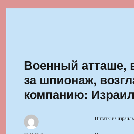
Ильменский фестиваль автор
Военный атташе, 
за шпионаж, возг
компанию: Израил
Цитаты из израил