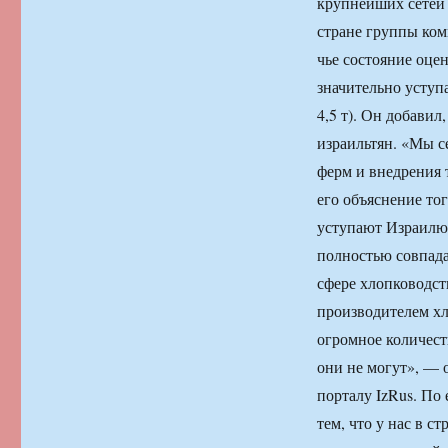
крупнейших сетей 
стране группы ком
чье состояние оцен
значительно уступа
4,5 т). Он добавил
израильтян. «Мы с
ферм и внедрения 
его объяснение то
уступают Израилю 
полностью совпада
сфере хлопководст
производителем хл
огромное количест
они не могут», — 
порталу IzRus. По
тем, что у нас в с