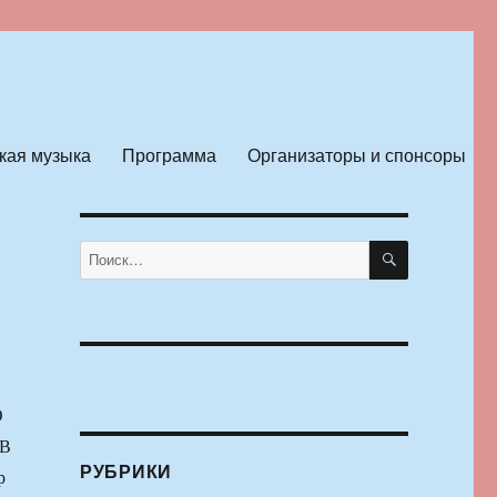
кая музыка
Программа
Организаторы и спонсоры
ПОИСК
Искать:
О
В
РУБРИКИ
р