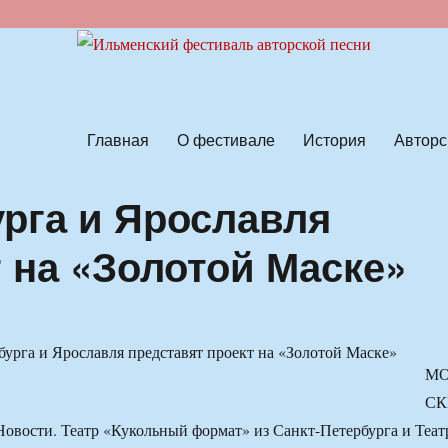
ской песни
Главная
О фестивале
История
Авторс
урга и Ярославля
 на «Золотой Маске»
М
СК
овости. Театр «Кукольный формат» из Санкт-Петербурга и Теат