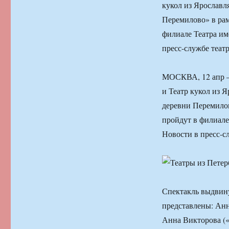
кукол из Ярославл
Перемилово» в рам
филиале Театра и
пресс-службе теат
МОСКВА, 12 апр —
и Театр кукол из 
деревни Перемилов
пройдут в филиал
Новости в пресс-с
Спектакль выдвин
представлены: Анн
Анна Викторова («