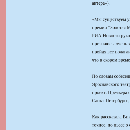
актера»).
«Мы существуем уж
премии “Золотая М
РИА Новости руко
признаюсь, очень 
пройдя все полага
что в скором врем
По словам собесед
Ярославского теат
проект. Премьера с
Санкт-Петербурге,
Как рассказала Ви
точнее, по пьесе 