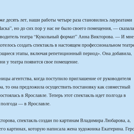
е десять лет, наши работы четыре раза становились лауреатами
аска”, но до сих пор у нас не было своего помещения, — сказала
водитель театра “Кукольный формат” Анна Викторова. — И мне
хотелось создать спектакль в настоящем профессиональном театре
ющиеся этапы, включая репетиционный период». Она добавила,
ени у театра появится свое помещение.
ницы агентства, когда поступило приглашение от руководителя
ра, то она предложила осуществить постановку как совместный
остоялась в Ярославле. Теперь этот спектакль идет полгода в
 полгода — в Ярославле.
кторова, спектакль создан по картинам Владимира Любарова, а,
о его картинах, которую написала жена художника Екатерина. Гер