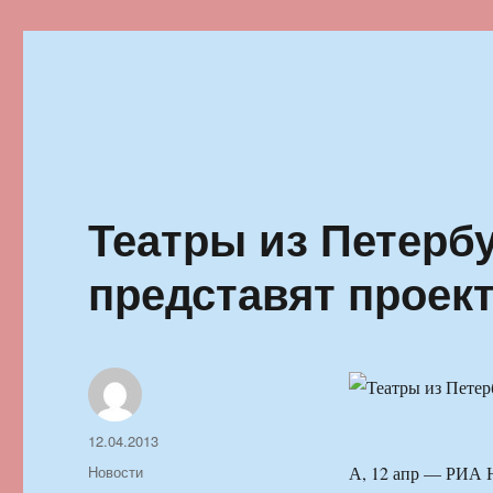
Ильменский фестиваль автор
Театры из Петерб
представят проект
Автор
Опубликовано
12.04.2013
Рубрики
Новости
А, 12 апр — РИА Н