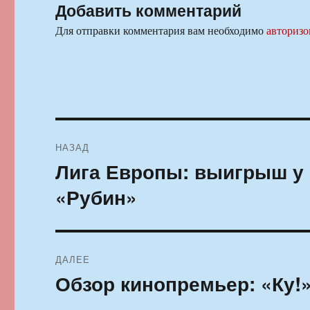
Добавить комментарий
Для отправки комментария вам необходимо
авторизо
Навигация
НАЗАД
по
Лига Европы: выигрыш у 
Предыдущая
запись:
записям
«Рубин»
ДАЛЕЕ
Обзор кинопремьер: «Ку!
Следующая
запись: