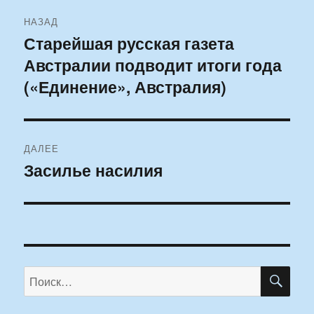
Навигация
НАЗАД
по
Старейшая русская газета
Предыдущая
Австралии подводит итоги года
запись:
записям
(«Единение», Австралия)
ДАЛЕЕ
Засилье насилия
Следующая
запись:
ПО
Искать: