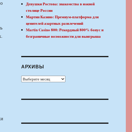
по
Девушки Ростова: знакомства в южной
столице России
Мартин Казино: Премиум-платформа для
ценителей азартных развлечений
сь
Martin Casino 800: Рекордный 800% бонус и
х.
безграничные возможности для выигрыша
АРХИВЫ
Архивы
ки