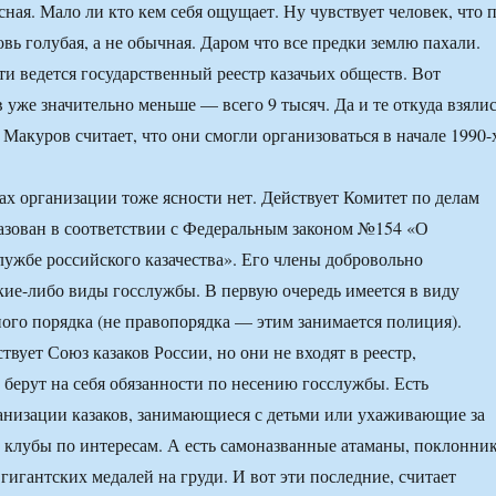
ная. Мало ли кто кем себя ощущает. Ну чувствует человек, что 
овь голубая, а не обычная. Даром что все предки землю пахали.
ти ведется государственный реестр казачьих обществ. Вот
 уже значительно меньше — всего 9 тысяч. Да и те откуда взяли
Макуров считает, что они смогли организоваться в начале 1990-
ах организации тоже ясности нет. Действует Комитет по делам
разован в соответствии с Федеральным законом №154 «О
лужбе российского казачества». Его члены добровольно
кие-либо виды госслужбы. В первую очередь имеется в виду
ого порядка (не правопорядка — этим занимается полиция).
вует Союз казаков России, но они не входят в реестр,
е берут на себя обязанности по несению госслужбы. Есть
низации казаков, занимающиеся с детьми или ухаживающие за
 клубы по интересам. А есть самоназванные атаманы, поклонни
гигантских медалей на груди. И вот эти последние, считает