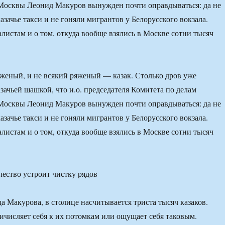
 Москвы Леонид Макуров вынужден почти оправдываться: да не
зачье такси и не гоняли мигрантов у Белорусского вокзала.
алистам и о том, откуда вообще взялись в Москве сотни тысяч
яженый, и не всякий ряженый — казак. Столько дров уже
зачьей шашкой, что и.о. председателя Комитета по делам
 Москвы Леонид Макуров вынужден почти оправдываться: да не
зачье такси и не гоняли мигрантов у Белорусского вокзала.
алистам и о том, откуда вообще взялись в Москве сотни тысяч
 Макурова, в столице насчитывается триста тысяч казаков.
ричисляет себя к их потомкам или ощущает себя таковым.