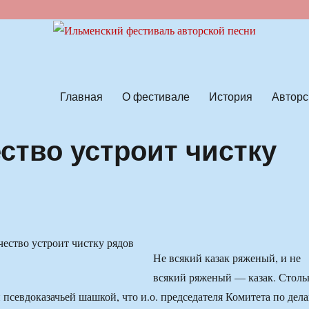
ской песни
Главная
О фестивале
История
Авторс
ство устроит чистку
Не всякий казак ряженый, и не
всякий ряженый — казак. Столь
 псевдоказачьей шашкой, что и.о. председателя Комитета по дел