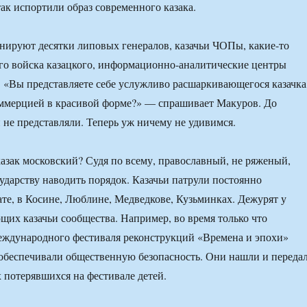
ак испортили образ современного казака.
нируют десятки липовых генералов, казачьи ЧОПы, какие-то
го войска казацкого, информационно-аналитические центры
. «Вы представляете себе услужливо расшаркивающегося казачка
ммерцией в красивой форме?» — спрашивает Макуров. До
 не представляли. Теперь уж ничему не удивимся.
 казак московский? Судя по всему, православный, не ряженый,
сударству наводить порядок. Казачьи патрули постоянно
те, в Косине, Люблине, Медведкове, Кузьминках. Дежурят у
щих казачьи сообщества. Например, во время только что
еждународного фестиваля реконструкций «Времена и эпохи»
 обеспечивали общественную безопасность. Они нашли и переда
 потерявшихся на фестивале детей.