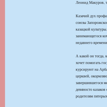
Леонид Макуров, т
Казачий дух профа
союзы Запорожско
казацкой культуры
занимающегося ко
недавнего времени
А какой он тогда,
хочет помогать го
курсируют на Арба
церквей, окормляю
завершившегося м
девяносто казаков
родителям пятерых