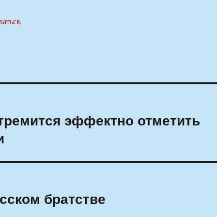
ваться
.
тремится эффектно отметить
и
усском братстве