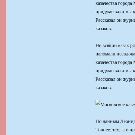
казачества города
придумывали мы ка
Рассказал он журн
казаков.
Не всякий казак р
наломали псевдока
казачества города
придумывали мы ка
Рассказал он журн
казаков.
По данным Леонида
Точнее, тех, кто п