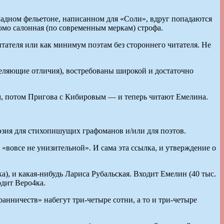
кладном фельетоне, написанном для «Соли», вдруг попадаются
омо салонная (по современным меркам) строфа.
итателя или как минимум поэтам без стороннего читателя. Не
деляющие отличия), востребованы широкой и достаточно
м, потом Пригова с Кибировым — и теперь читают Емелина.
оэзия для стихопишущих графоманов и/или для поэтов.
«вовсе не унизительной». И сама эта ссылка, и утверждение о
а), и какая-нибудь Лариса Рубальская. Входит Емелин (40 тыс.
одит Веро4ка.
анничеств» набегут три-четыре сотни, а то и три-четыре