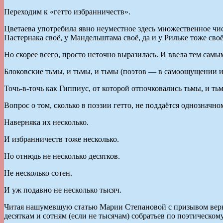
Переходим к «гетто избранничеств».
Цветаева употребила явно неуместное здесь множественное число
Пастернака своё, у Мандельштама своё, да и у Рильке тоже своё
Но скорее всего, просто неточно выразилась. И ввела тем сам
Блоковские тьмы, и тьмы, и тьмы (поэтов — в самоощущении и
Точь-в-точь как Гиппиус, от которой отпочковались тьмы, и ть
Вопрос о том, сколько в поэзии гетто, не поддаётся однозначно
Наверняка их несколько.
И избранничеств тоже несколько.
Но отнюдь не несколько десятков.
Не несколько сотен.
И уж подавно не несколько тысяч.
Читая нашумевшую статью Марии Степановой с призывом вернут
десяткам и сотням (если не тысячам) собратьев по поэтическом