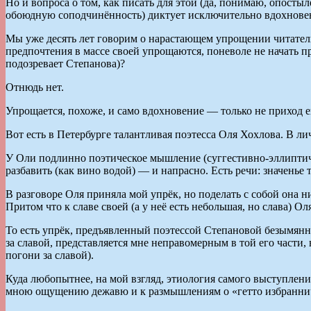
Но и вопроса о том, как писать для этой (да, понимаю, опосты
обоюдную соподчинённость) диктует исключительно вдохнове
Мы уже десять лет говорим о нарастающем упрощении читательс
предпочтения в массе своей упрощаются, поневоле не начать п
подозревает Степанова)?
Отнюдь нет.
Упрощается, похоже, и само вдохновение — только не приход е
Вот есть в Петербурге талантливая поэтесса Оля Хохлова. В ли
У Оли подлинно поэтическое мышление (суггестивно-эллиптичес
разбавить (как вино водой) — и напрасно. Есть речи: значенье
В разговоре Оля приняла мой упрёк, но поделать с собой она н
Притом что к славе своей (а у неё есть небольшая, но слава) О
То есть упрёк, предъявленный поэтессой Степановой безымянн
за славой, представляется мне неправомерным в той его части,
погони за славой).
Куда любопытнее, на мой взгляд, этиология самого выступлен
мною ощущению дежавю и к размышлениям о «гетто избранни