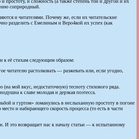
и простоту, и сложность (а также степень той и другой и их
ению соприродный.
яются и читателями. Почему же, если их читательские
чно разделить с Емелиным и Веро4кой их успех (как
ии к её стихам следующим образом:
ое читателю растолковать — разжевать или, если угодно,
ю (на мой вкус, недостаточную) тесноту стихового ряда.
внодушна к славе молодая и дерзкая поэтесса.
рьбой и гуртом» ломанулись в неслыханную простоту в погоне
 место и набирающего скорость процесса (то есть в части
и. И это возвращает нас к началу статьи — к испытанному