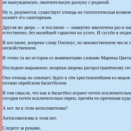
не вынужденную, окончательную разлуку с родиной.
Ну и, разумеется, существует отнюдь не гипотетическая возм
назовёт его санитарным.
Другая же дверь — в послание — намертво заколочена раз и нав
естественно, без малейшей гарантии на успех. И сугубо в инд
В послание, вопреки слову Гиппиус, во множественном числе не
несвойственном.
И точно та же история со знаменитыми словами Марины Цветае
Последнее выражение, вопреки широко распространённому сег
Оно отнюдь не означает, будто в сём христианнейшем из мир
поэзию еврейским баскетболом.
В том смысле, что как в баскетбол играют почти исключитель
сегодня почти исключительно евреи, причём по причинам куда
А нет ли в этом антисемитизма?
Антисемитизма в этом нет.
Следите за руками.