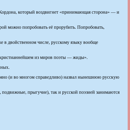
. Кордона, который воздвигнет «принимающая сторона» — и
торой можно попробовать её прорубить. Попробовать,
аже в двойственном числе, русскому языку вообще
м христианнейшем из миров поэты — жиды».
мных.
оумно (и во многом справедливо) назвал нынешнюю русскую
 подвижные, прыгучие), так и русской поэзией занимаются