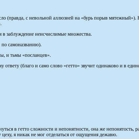
 (правда, с невольной аллюзией на «бурь порыв мятежный»). Ну, 
.
ым в заблуждение неисчислимые множества.
 по самоназванию).
мы, и тьмы «посланцев».
му ответу (благо и само слово «гетто» звучит одинаково и в еди
ься в гетто сложности и непонятности, она же непонятость, р
у цеху, я никак не мог отделаться от ощущения дежавю.