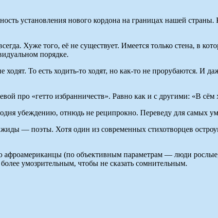
ожность установления нового кордона на границах нашей страны
сегда. Хуже того, её не существует. Имеется только стена, в ко
ивидуальном порядке.
 ходят. То есть ходить-то ходят, но как-то не прорубаются. И д
вой про «гетто избранничеств». Равно как и с другими: «В сё
одня убеждению, отнюдь не реципрокно. Переведу для самых у
ов жиды — поэты. Хотя один из современных стихотворцев остр
но афроамериканцы (по объективным параметрам — люди рослые,
 более умозрительным, чтобы не сказать сомнительным.