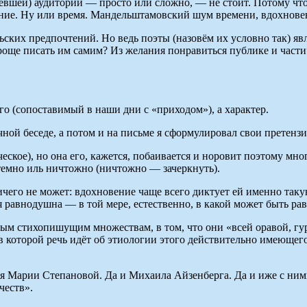
левшей) аудитории — просто или сложно, — не стоит. Потому что 
ние. Ну или время. Мандельштамовский шум времени, вдохнов
ких предпочтений. Но ведь поэты (назовём их условно так) явл
роще писать им самим? Из желания понравиться публике и части
го (сопоставимый в наши дни с «приходом»), а характер.
чной беседе, а потом и на письме я сформулировал свои претенз
кое), но она его, кажется, побаивается и норовит поэтому мног
 темно иль ничтожно (ничтожно — зачеркнуть).
ичего не может: вдохновение чаще всего диктует ей именно таку
ля равнодушна — в той мере, естественно, в какой может быть ра
ым стихопишущим множествам, в том, что они «всей оравой, гу
 в которой речь идёт об этиологии этого действительно имеющего
ия Марии Степановой. Да и Михаила Айзенберга. Да и иже с ним
честв».