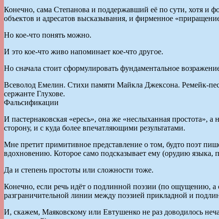
Конечно, сама Степанова и поддержавший её по сути, хотя и
объектов и адресатов высказывания, и фирменное «приращение 
Но кое-что понять можно.
И это кое-что живо напоминает кое-что другое.
Но сначала стоит сформулировать фундаментальное возражение
Всеволод Емелин. Стихи памяти Майкла Джексона. Ремейк-песн
сержанте Глухове.
Фальсификации
И пастернаковская «ересь», она же «неслыханная простота», а
сторону, и с куда более впечатляющими результатами.
Мне претит примитивное представление о том, будто поэт пише
вдохновению. Которое само подсказывает ему (орудию языка, п
Да и степень простоты или сложности тоже.
Конечно, если речь идёт о подлинной поэзии (по ощущению, а о
разграничительной линии между поэзией прикладной и подлинно
И, скажем, Маяковскому или Евтушенко не раз доводилось неча