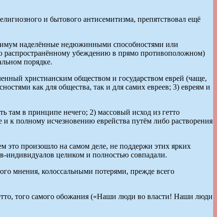
 религиозного и бытового антисемитизма, препятствовал ещё
минимум наделённые недюжинными способностями или
око распространённому убеждению в прямо противоположном)
альном порядке.
ченный христианским обществом и государством еврей (чаще,
ностями как для общества, так и для самих евреев; 3) евреям и
ть там в принципе нечего; 2) массовый исход из гетто
ёте и к полному исчезновению еврейства путём либо растворения
м это произошло на самом деле, не поддержи этих ярких
цев-индивидуалов целиком и полностью совпадали.
ого мнения, колоссальными потерями, прежде всего
тто, того самого обожания («Наши люди во власти! Наши люди