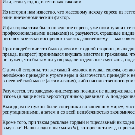
Или, если угодно, о гетто как таковом.
Из истории нам известно, что массовому исходу евреев из гетт
один внеэкономический фактор.
И фактором этим было поведение евреев, уже покинувших гет
профессиональными навыками) и, разумеется, страшные индив
пытался всячески воспрепятствовать дальнейшему — массовому
Противодействие это было двояким: с одной стороны, вышедши
правда, выкрест) принимался внушать властям и гражданам, что
не нужен, что бы там ни утверждали отдельные смутьяны, подс
С другой стороны, тот же самый человек внушал евреям, остающ
неизбежно приведёт к утрате веры и благочестия, приведёт к н
в нееврейской массе (ассимиляция), либо насильственного уни
Разумеется, эта заведомо лицемерная позиция не выдерживала 
изгоев (и чаще всего вероотступников) раввинат. А поддержив
Выходцам не нужны были соперники во «внешнем мире»; массо
репутационными, а затем и со всей неизбежностью экономиче
Кроме того, при таком раскладе гордый и тщеславный выходец
в музыке! Наши люди в шахматах!»), которое нет-нет да проскал