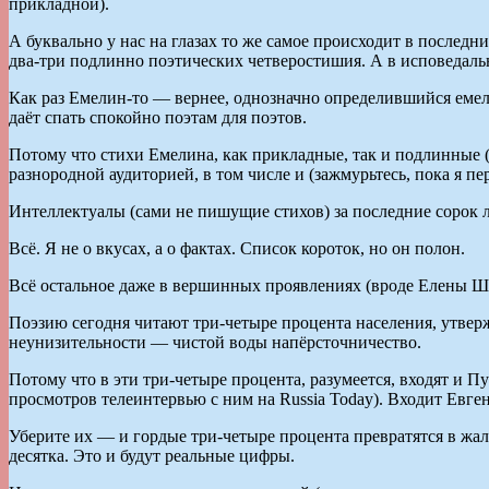
прикладной).
А буквально у нас на глазах то же самое происходит в послед
два-три подлинно поэтических четверостишия. А в исповедаль
Как раз Емелин-то — вернее, однозначно определившийся емели
даёт спать спокойно поэтам для поэтов.
Потому что стихи Емелина, как прикладные, так и подлинные 
разнородной аудиторией, в том числе и (зажмурьтесь, пока я п
Интеллектуалы (сами не пишущие стихов) за последние сорок
Всё. Я не о вкусах, а о фактах. Список короток, но он полон.
Всё остальное даже в вершинных проявлениях (вроде Елены Шва
Поэзию сегодня читают три-четыре процента населения, утверж
неунизительности — чистой воды напёрсточничество.
Потому что в эти три-четыре процента, разумеется, входят и П
просмотров телеинтервью с ним на Russia Today). Входит Евг
Уберите их — и гордые три-четыре процента превратятся в жалк
десятка. Это и будут реальные цифры.