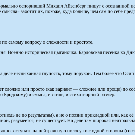
 формально оспоривший Михаил Айзенберг пишут с осознанной н
смысла» заботит их, похоже, куда больше, чем сам по себе пре
 по самому вопросу о сложности и простоте.
я. Военно-историческая цыганочка. Бардовская песенка ко Дню
 на деле неслыханная глупость, тому порукой. Тем более что О
т сложно или просто (как вариант — сложнее или проще) по соб
о Бродскому) и смысл, и стиль, и стихотворный размер.
тнюдь не по результатам), а не о поэзии прикладной или, как её 
й, разумеется, не существует. На деле там широкая нейтральна
янно заступать на нейтральную полосу то с одной стороны (со с