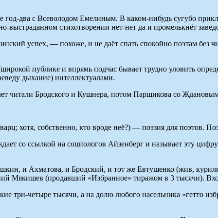
ние год-два с Всеволодом Емелиным. В каком-нибудь сугубо при
но-выстраданном стихотворении нет-нет да и промелькнёт завед
нский успех, — похоже, и не даёт спать спокойно поэтам без ч
(широкой публике и впрямь подчас бывает трудно уловить опре
ереведу дыхание) интеллектуалами.
 лет читали Бродского и Кушнера, потом Парщикова со Ждановы
рц; хотя, собственно, кто вроде неё?) — поэзия для поэтов. П
дает со ссылкой на социологов Айзенберг и называет эту цифру 
ушкин, и Ахматова, и Бродский, и тот же Евтушенко (жив, курилк
ений Мякишев (продавший «Избранное» тиражом в 3 тысячи). Вх
ие три-четыре тысячи, а на долю любого насельника «гетто избр