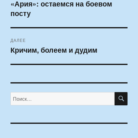
по
«Ария»: остаемся на боевом
Предыдущая
посту
запись:
записям
ДАЛЕЕ
Кричим, болеем и дудим
Следующая
запись:
ПО
Искать: