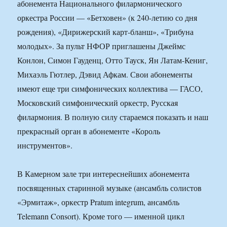
абонемента Национального филармонического
оркестра России — «Бетховен» (к 240-летию со дня
рождения), «Дирижерский карт-бланш», «Трибуна
молодых». За пульт НФОР приглашены Джеймс
Конлон, Симон Гауденц, Отто Тауск, Ян Латам-Кениг,
Михаэль Гютлер, Дэвид Афкам. Свои абонементы
имеют еще три симфонических коллектива — ГАСО,
Московский симфонический оркестр, Русская
филармония. В полную силу стараемся показать и наш
прекрасный орган в абонементе «Король
инструментов».
В Камерном зале три интереснейших абонемента
посвященных старинной музыке (ансамбль солистов
«Эрмитаж», оркестр Pratum integrum, ансамбль
Telemann Consort). Кроме того — именной цикл