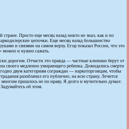
 стране. Просто еще месяц назад никто не знал, как и по
ь наркодилерские цепочки. Еще месяц назад большинство
уками и связями на самом верху. Егор показал России, что это
у» можно и нужно сажать.
ски дорогим. Отчасти это правда — частные клиники берут от
ли на своего медленно умирающего ребенка. Дожидались смерти
ыгодно двум категориям сограждан — наркоторговцам, чтобы
страдания разоблачил его публично, на всю страну. Лечится
многим пришлось не по нраву. Я долго и мучительно думал:
 Задумайтесь об этом.