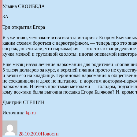
Ульяна СКОЙБЕДА
ЗА
Три открытия Егора
Я уже знаю, чем закончится вся эта история с Егором Бычковым
каким схемам бороться с наркотрафиком, — теперь про это зна
сограждан считали, что наркомафия — это что-то запредельное 
кучка мелкой и трусливой сволоты, иногда опекаемой некоторы
Еще месяц назад лечение наркомании для родителей «попавших
5 тысяч долларов за курс, а верхней планки просто не существ
и везли его на кладбище. Героиновая наркомания в обществен
не соскакивали и даже не пытались, и дорогим докторам-наркол
наркомания. И очень простыми методами — голодом, подзатыль
кому все-таки была выгодна посадка Егора Бычкова? И, кроме т
Дмитрий СТЕШИН
Источник:
kp.ru
Автор
Опубликовано
Рубрики
28.10.2010
Новости