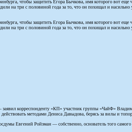
инбурга, чтобы защитить Егора Бычкова, имя которого вот еще 
дили на три с половиной года за то, что он похищал и насильн
инбурга, чтобы защитить Егора Бычкова, имя которого вот еще 
дили на три с половиной года за то, что он похищал и насильн
 — заявил корреспонденту «КП» участник группы «ЧайФ» Владим
ы действовать методами Дениса Давыдова, берясь за вилы и топо
Госдумы Евгений Ройзман — собственно, основатель того самого