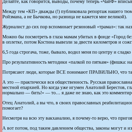
Делайте, как говорится, выводы, почему теперь «ЧайФ» вписыв
Между тем «КП» дважды (!) публиковала репортаж нашего тюме
Ройзмана, а не Бычкова, но разница не кажется мне великой).
Журналист до сих пор вспоминает резиновый «трамал»: так наз
Можно бы посмотреть в глаза мамам убитых в фонде «Город без
в оплетке, потом Костина вывезли за двести километров и со
6,5 года строгача, тоже, бывало, водил меня по центру и сладко
Про результативность методики «палкой по пяткам» (фишка: на
Потрясают люди, которые ВСЕ понимают ПРАВИЛЬНО, что там 
А это — практически вся общественность. Русская православна
местной епархией. Но когда уже игумен Анатолий Берестов, гл
нормально — бить!» — то… я даже не знаю, как это комментир
Отец Анатолий, а вы что, в своих православных реабилитацион
помогает?
Несмотря на всю эту вакханалию, я почему-то верю, что пригов
А вот потом, под таким давлением общества, законы могут и и