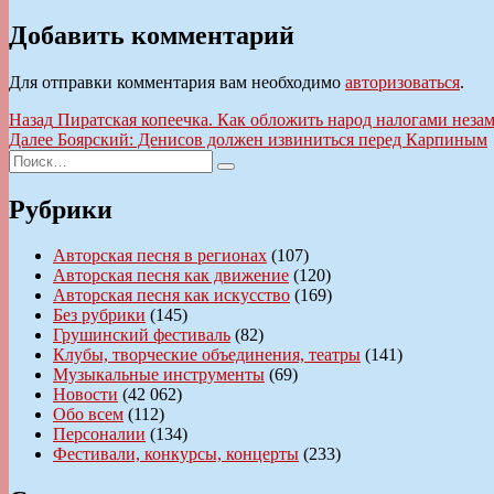
Добавить комментарий
Для отправки комментария вам необходимо
авторизоваться
.
Навигация
Предыдущая
Назад
Пиратская копеечка. Как обложить народ налогами незам
запись:
Следующая
Далее
Боярский: Денисов должен извиниться перед Карпиным
по
Искать:
запись:
Поиск
записям
Рубрики
Авторская песня в регионах
(107)
Авторская песня как движение
(120)
Авторская песня как искусство
(169)
Без рубрики
(145)
Грушинский фестиваль
(82)
Клубы, творческие объединения, театры
(141)
Музыкальные инструменты
(69)
Новости
(42 062)
Обо всем
(112)
Персоналии
(134)
Фестивали, конкурсы, концерты
(233)