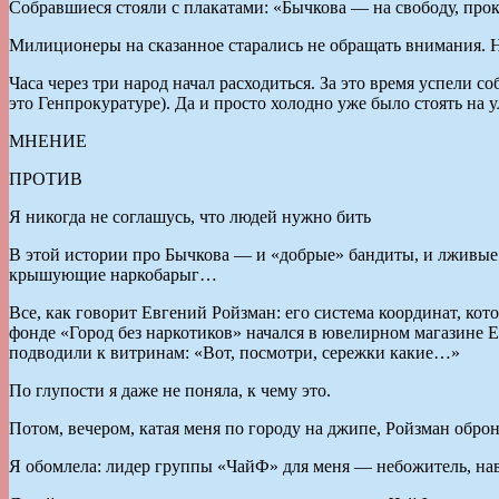
Собравшиеся стояли с плакатами: «Бычкова — на свободу, прок
Милиционеры на сказанное старались не обращать внимания. Н
Часа через три народ начал расходиться. За это время успели 
это Генпрокуратуре). Да и просто холодно уже было стоять на у
МНЕНИЕ
ПРОТИВ
Я никогда не соглашусь, что людей нужно бить
В этой истории про Бычкова — и «добрые» бандиты, и лживые 
крышующие наркобарыг…
Все, как говорит Евгений Ройзман: его система координат, ко
фонде «Город без наркотиков» начался в ювелирном магазине Е
подводили к витринам: «Вот, посмотри, сережки какие…»
По глупости я даже не поняла, к чему это.
Потом, вечером, катая меня по городу на джипе, Ройзман обро
Я обомлела: лидер группы «ЧайФ» для меня — небожитель, на