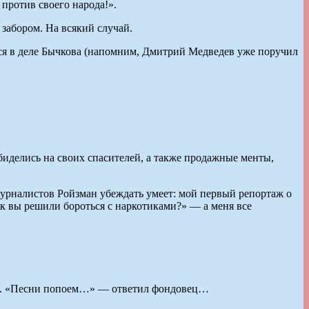
против своего народа!».
забором. На всякий случай.
аться в деле Бычкова (напомним, Дмитрий Медведев уже поручил
биделись на своих спасителей, а также продажные менты,
 журналистов Ройзман убеждать умеет: мой первый репортаж о
ак вы решили бороться с наркотиками?» — а меня все
ила. «Песни попоем…» — ответил фондовец…