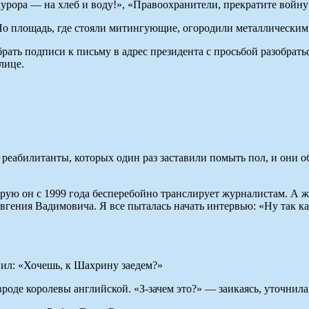
урора — на хлеб и воду!», «Правоохранители, прекратите войну 
о площадь, где стояли митингующие, огородили металлическим 
собрать подписи к письму в адрес президента с просьбой разобр
лице.
реабилитанты, которых один раз заставили помыть пол, и они о
торую он с 1999 года бесперебойно транслирует журналистам. А
вгения Вадимовича. Я все пыталась начать интервью: «Ну так к
нил: «Хочешь, к Шахрину заедем?»
вроде королевы английской. «З-зачем это?» — заикаясь, уточн