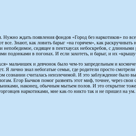
. Нужно ждать появления фондов «Город без наркотиков» по всей
ют все. Знают, как ловить барыг «на горячем», как раскручиват
и непобедимое, сидящее в пентхаусах небоскребов, с длинными р
ми подонками в погонах. И если захотеть, и барыг, и их «крыш
ся» мальчишек и девчонок было чем-то запредельным и космиче
ует. Я лично знал небогатые семьи, где родители просто смотре
ном сознании считалась неизлечимой. И это заблуждение было в
огам. Егор Бычков помог развеять этот миф, точнее, через свои 
никами, наконец, обычным мытьем полов. И это открытие тоже 
орговцев наркотиками, мне как-то никто так и не пришел на ум.