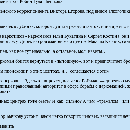
ается за «Робин Гуда» Бычкова.
нского корреспондента Виктора Егорова, под видом алкоголика
ывалась дубинка, которой лупили реабилитантов, и потирает от
 наркотиков» наркоманов Ильи Букатина и Сергея Костина: они 
жгли в лесу. Директор ройзмановского центра Максим Курчик, с
 пел, как все тут идеально, а остальное, мол, наветы…
ркоман боится вернуться в «пытошную», вот и предпочитает бро
происходит, в этих центрах, и… соглашаются с этим.
я церковь… Здесь-то, впрочем, все ясно: Ройзман — директор му
авный православный авторитет в сфере борьбы с наркоманией, з
овать.
ных центрах тоже бьете? И как, сильно? А чем, «трамалом» или 
ор Бычкову устоит. Закон четко говорит: человек, взявшийся леч
зменить.