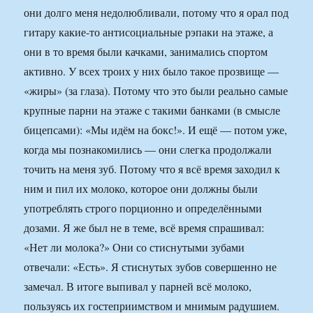
они долго меня недолюбливали, потому что я орал под
гитару какие-то антисоциальные рэпаки на этаже, а
они в то время были качками, занимались спортом
активно. У всех троих у них было такое прозвище —
«жиры» (за глаза). Потому что это были реально самые
крупные парни на этаже с такими банками (в смысле
бицепсами): «Мы идём на бокс!». И ещё — потом уже,
когда мы познакомились — они слегка продолжали
точить на меня зуб. Потому что я всё время заходил к
ним и пил их молоко, которое они должны были
употреблять строго порционно и определёнными
дозами. Я же был не в теме, всё время спрашивал:
«Нет ли молока?» Они со стиснутыми зубами
отвечали: «Есть». Я стиснутых зубов совершенно не
замечал. В итоге выпивал у парней всё молоко,
пользуясь их гостеприимством и мнимым радушием.