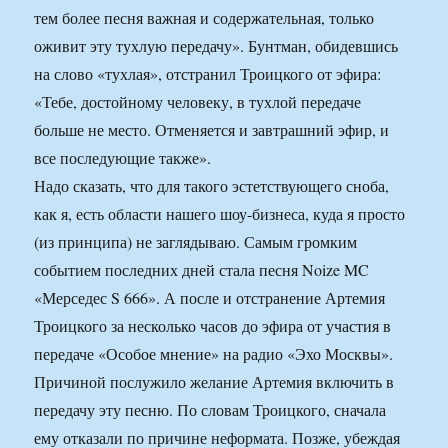
тем более песня важная и содержательная, только
оживит эту тухлую передачу». Бунтман, обидевшись
на слово «тухлая», отстранил Троицкого от эфира:
«Тебе, достойному человеку, в тухлой передаче
больше не место. Отменяется и завтрашний эфир, и
все последующие также».
Надо сказать, что для такого эстетствующего сноба,
как я, есть области нашего шоу-бизнеса, куда я просто
(из принципа) не заглядываю. Самым громким
событием последних дней стала песня Noize MC
«Мерседес S 666». А после и отстранение Артемия
Троицкого за несколько часов до эфира от участия в
передаче «Особое мнение» на радио «Эхо Москвы».
Причиной послужило желание Артемия включить в
передачу эту песню. По словам Троицкого, сначала
ему отказали по причине неформата. Позже, убеждая