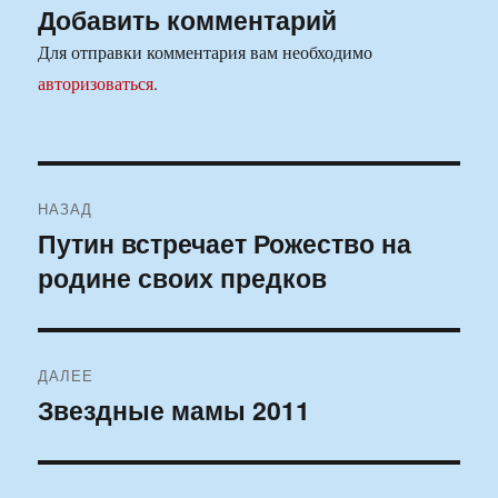
Добавить комментарий
Для отправки комментария вам необходимо
авторизоваться
.
Навигация
НАЗАД
по
Путин встречает Рожество на
Предыдущая
родине своих предков
запись:
записям
ДАЛЕЕ
Звездные мамы 2011
Следующая
запись: