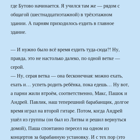
где Бутово начинается. Я учился там же — рядом с
общагой (шестнадцатиэтажной) в трёхэтажном
здании. А парням приходилось ездить в главное
здание.
— И нужно было всё время ездить туда-сюда?! Ну,
правда, это не настолько далеко, по одной ветке —
серой.
— Ну, серая ветка — она бесконечная: можно ехать,
ехать и… успеть родить ребёнка, пока едешь… Ну вот,
а парни жили втроём, соответственно, Макс, Пашок и
Андрей. Павлик, наш теперешний барабанщик, долгое
время играл на второй гитаре. Потом, когда Андрей
ушёл из группы (он был из Литвы и решил вернуться
домой), Паша спонтанно пересел на одном из
концертов за барабанную установку. И с тех пор (это