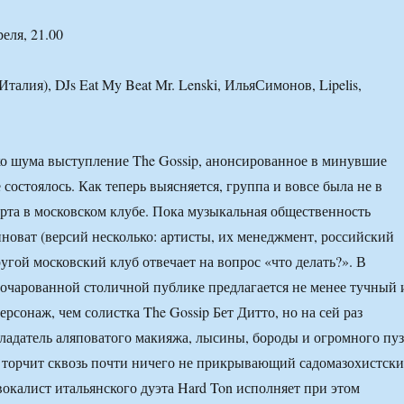
реля, 21.00
Италия), DJs Eat My Beat Mr. Lenski, ИльяСимонов, Lipelis,
о шума выступление The Gossip, анонсированное в минувшие
 состоялось. Как теперь выясняется, группа и вовсе была не в
ерта в московском клубе. Пока музыкальная общественность
иноват (версий несколько: артисты, их менеджмент, российский
ругой московский клуб отвечает на вопрос «что делать?». В
азочарованной столичной публике предлагается не менее тучный 
рсонаж, чем солистка The Gossip Бет Дитто, но на сей раз
ладатель аляповатого макияжа, лысины, бороды и огромного пуз
 торчит сквозь почти ничего не прикрывающий садомазохистск
вокалист итальянского дуэта Hard Ton исполняет при этом