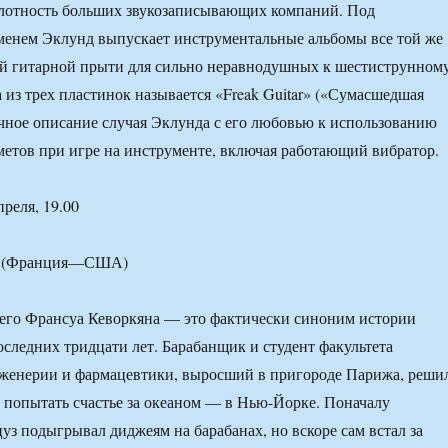
плотность больших звукозаписывающих компаний. Под
менем Эклунд выпускает инструментальные альбомы все той же
ой гитарной прыти для сильно неравнодушных к шестиструнном
 из трех пластинок называется «Freak Guitar» («Сумасшедшая
очное описание случая Эклунда с его любовью к использованию
етов при игре на инструменте, включая работающий вибратор.
реля, 19.00
н (Франция—США)
его Франсуа Кеворкяна — это фактически синоним истории
следних тридцати лет. Барабанщик и студент факультета
женерии и фармацевтики, выросший в пригороде Парижа, реши
 и попытать счастье за океаном — в Нью-Йорке. Поначалу
з подыгрывал диджеям на барабанах, но вскоре сам встал за