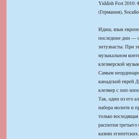
Yiddish Fest 2010
(Германия), Socal
Идиш, язык европе
последние дни — с
энтузиасты. При э
музыкальном конте
клезмерской музык
Самым неординарны
канадский еврей Д
клезмер с хип-хопо
Так, один из его 
набора молитв и п
только восходящая
распития третьего б
казнях египетских