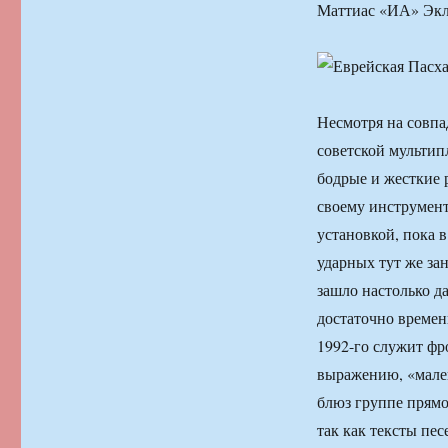
Маттиас «ИА» Эк
Несмотря на совпа
советской мульти
бодрые и жесткие
своему инструмент
установкой, пока 
ударных тут же за
зашло настолько да
достаточно времен
1992-го служит фр
выражению, «мален
блюз группе прямо
так как тексты пе