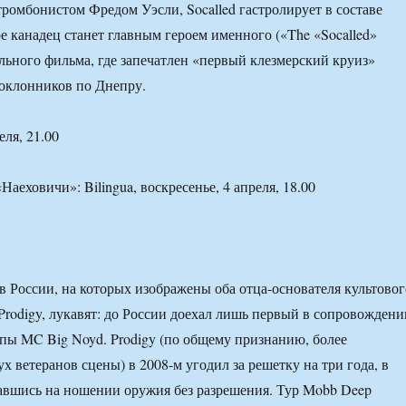
ромбонистом Фредом Уэсли, Socalled гастролирует в составе
ре канадец станет главным героем именного («The «Socalled»
льного фильма, где запечатлен «первый клезмерский круиз»
оклонников по Днепру.
еля, 21.00
«Наеховичи»: Bilingua, воскресенье, 4 апреля, 18.00
 России, на которых изображены оба отца-основателя культовог
 Prodigy, лукавят: до России доехал лишь первый в сопровождени
ппы MC Big Noyd. Prodigy (по общему признанию, более
х ветеранов сцены) в 2008-м угодил за решетку на три года, в
авшись на ношении оружия без разрешения. Тур Mobb Deep