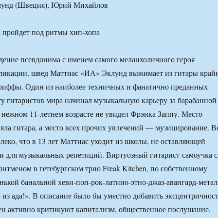
лунд (Швеция), Юрий Михайлов
дение псевдонима с именем самого меланхоличного героя
пликации, швед Маттиас «ИА» Эклунд выжимает из гитары край
 риффы. Один из наиболее техничных и фанатично преданных
у гитаристов мира начинал музыкальную карьеру за барабанной
в нежном 11-летнем возрасте не увидел Фрэнка Заппу. Место
няла гитара, а место всех прочих увлечений — музицирование. В
леко, что в 13 лет Маттиас уходит из школы, не оставляющей
и для музыкальных репетиций. Виртуозный гитарист-самоучка с
онтменом в гетебургском трио Freak Kitchen, по собственному
ькой банальной хеви-поп-рок-латино-этно-джаз-авангард-метал
 из ада!». В описание было бы уместно добавить эксцентричност
сен активно критикуют капитализм, общественное послушание,