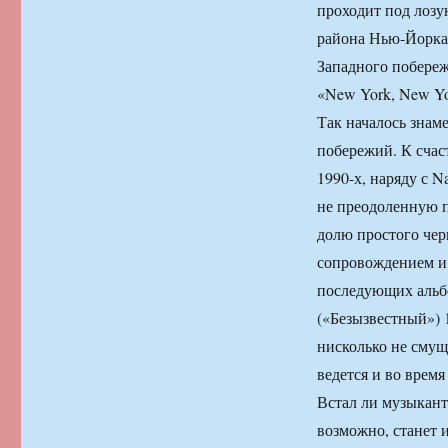
проходит под лозу
района Нью-Йорка 
Западного побере
«New York, New Yo
Так началось знам
побережий. К счас
1990-х, наряду с Na
не преодоленную п
долю простого чер
сопровождением и 
последующих альбо
(«Безызвестный») 
нисколько не смущ
ведется и во время
Встал ли музыкант
возможно, станет и