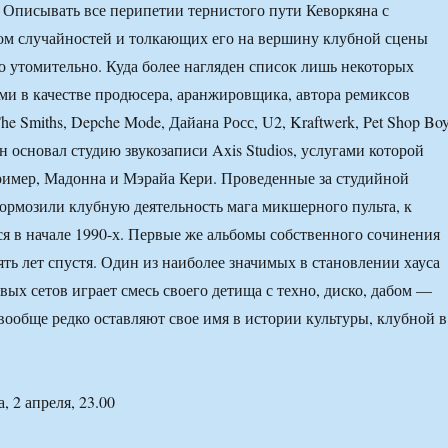
 Описывать все перипетии тернистого пути Кеворкяна с
ом случайностей и толкающих его на вершину клубной сцены
о утомительно. Куда более нагляден список лишь некоторых
ыми в качестве продюсера, аранжировщика, автора ремиксов
he Smiths, Depche Mode, Дайана Росс, U2, Kraftwerk, Pet Shop Boy
он основал студию звукозаписи Axis Studios, услугами которой
ример, Мадонна и Мэрайа Кери. Проведенные за студийной
ормозили клубную деятельность мага микшерного пульта, к
ся в начале 1990-х. Первые же альбомы собственного сочинения
ять лет спустя. Один из наиболее значимых в становлении хауса
вых сетов играет смесь своего детища с техно, диско, дабом —
ообще редко оставляют свое имя в истории культуры, клубной в
, 2 апреля, 23.00