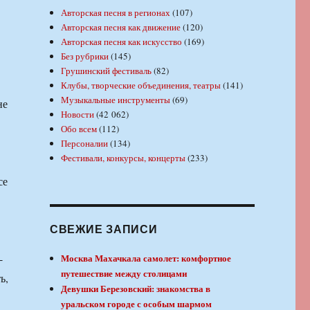
Авторская песня в регионах
(107)
Авторская песня как движение
(120)
Авторская песня как искусство
(169)
Без рубрики
(145)
Грушинский фестиваль
(82)
Клубы, творческие объединения, театры
(141)
Музыкальные инструменты
(69)
не
Новости
(42 062)
Обо всем
(112)
Персоналии
(134)
Фестивали, конкурсы, концерты
(233)
се
СВЕЖИЕ ЗАПИСИ
-
Москва Махачкала самолет: комфортное
путешествие между столицами
ь,
Девушки Березовский: знакомства в
уральском городе с особым шармом