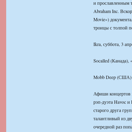
и прославленным т
Abraham Inc. Вско
Movie») документа
троицы с толпой п
Ikra, суббота, 3 апр
Socalled (Канада), 
Mobb Deep (США)
Афиши концертов в
рэп-дуэта Havoc и
старого друга гру
талантливый из дву
очередной раз поп