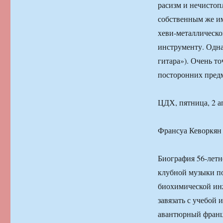
расизм и нечисто
собственным же и
хеви-металлическ
инструменту. Одна
гитара»). Очень т
посторонних предм
ЦДХ, пятница, 2 ап
Франсуа Кеворкя
Биография 56-летн
клубной музыки по
биохимической ин
завязать с учебой
авантюрный францу