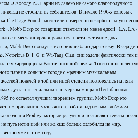
нгом «Свободу P». Парни из далеко не самого благополучного
никогда не строили из себя ангелов. В начале 1990-х рэперы с
жья Thе Dogg Pound выпустили намеренно оскорбительную песн
rk». Mobb Deep со товарищи ответили не менее едкой «LA, LA»
енитое и местами кровопролитное противостояние двух
тью, Mobb Deep войдут в историю не благодаря этому. В середи
s, Notorious B. I. G. и Wu-Tang Clan, они задали фактически так и
ланку хардкор-рэпа Восточного побережья. Тексты про нелегку
ного парня в большом городе с мрачным музыкальным
жесткой подачей в той или иной степени повторялись на пяти
мах дуэта, но гениальный по меркам жанра «The Infamous»
1995-го остается лучшим творением группы. Mobb Deep это
ает: по признанию музыкантов, работа над новым альбомом
 заключения Prodigy, который регулярно поставляет тексты песен
 на путь истинный или же еще больше озлобился на мир,
звестно уже в этом году.