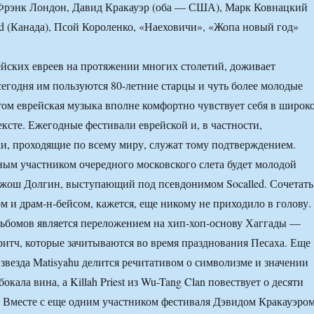
: Фрэнк Лондон, Давид Кракауэр (оба — США), Марк Ковнацкий
led (Канада), Псой Короленко, «Наеховичи», «Жопа новый год»
йских евреев на протяжении многих столетий, доживает
егодня им пользуются 80-летние старцы и чуть более молодые
том еврейская музыка вполне комфортно чувствует себя в широк
ксте. Ежегодные фестивали еврейской и, в частности,
и, проходящие по всему миру, служат тому подтверждением.
м участником очередного московского слета будет молодой
жош Долгин, выступающий под псевдонимом Socalled. Сочетать
м и драм-н-бейсом, кажется, еще никому не приходило в голову.
альбомов является переложением на хип-хоп-основу Хаггады —
ритч, которые зачитываются во время празднования Песаха. Еще
 звезда Matisyahu делится речитативом о символизме и значении
окала вина, а Killah Priest из Wu-Tang Clan повествует о десяти
. Вместе с еще одним участником фестиваля Дэвидом Кракауэро