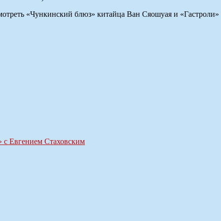
мотреть «Чункинский блюз» китайца Ван Сяошуая и «Гастроли»
» с Евгением Стаховским