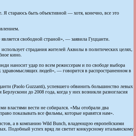
. Я стараюсь быть объективной — хотя, конечно, все это
овлением.
 является свободной страной», — заявила Гуццанти.
 использует страдания жителей Аквилы в политических целях,
бное кино.
Бонди наносит удар по всем режиссерам и по свободе выбора
сех здравомыслящих людей», — говорится в распространенном в
анти (Paolo Guzzanti), успевшего обвинить большинство левых
Берлускони до 2008 года, когда у них возникли разногласия
ми властями вести не собирался. «Мы отобрали два
право показывать все фильмы, которые нравятся нам».
истов, а в компанию Wild Bunch, владеющую европейскими
ранах. Подобный успех вряд ли светит конкурсному итальянскому