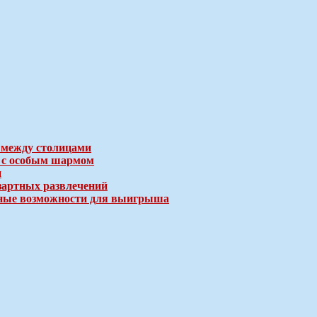
 между столицами
е с особым шармом
и
зартных развлечений
ичные возможности для выигрыша