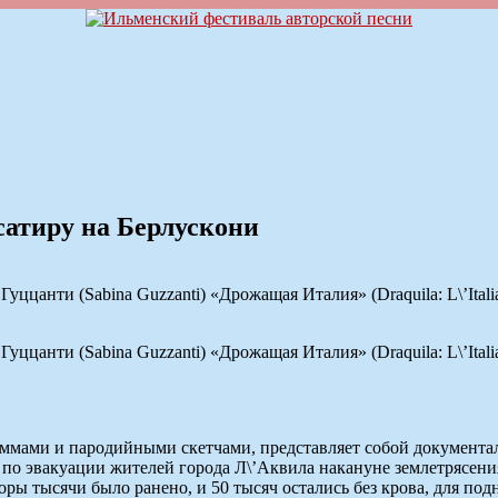
сатиру на Берлускони
ццанти (Sabina Guzzanti) «Дрожащая Италия» (Draquila: L\’Italia
ццанти (Sabina Guzzanti) «Дрожащая Италия» (Draquila: L\’Italia
ммами и пародийными скетчами, представляет собой документал
 по эвакуации жителей города Л\’Аквила накануне землетрясения
оры тысячи было ранено, и 50 тысяч остались без крова, для п