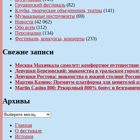
Грушинский фестиваль
(82)
Клубы, творческие объединения, театры
(141)
Музыкальные инструменты
(69)
Новости
(42 062)
Обо всем
(112)
Персоналии
(134)
Фестивали, конкурсы, концерты
(233)
Свежие записи
Москва Махачкала самолет: комфортное путешествие
Девушки Березовский: знакомства в уральском город
Девушки Ростова: знакомства в южной столице Росси
Мартин Казино: Премиум-платформа для ценителей а
Martin Casino 800: Рекордный 800% бонус и безгран
Архивы
Архивы
Главная
О фестивале
История