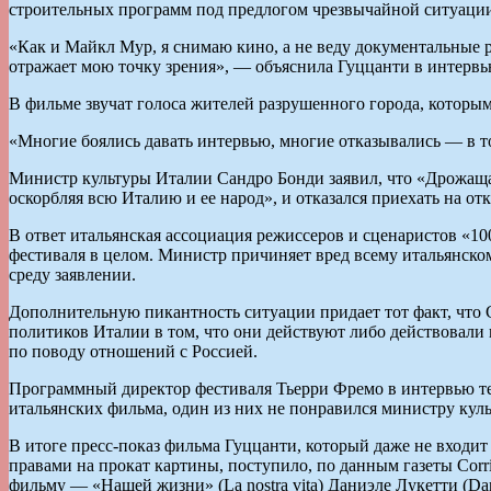
строительных программ под предлогом чрезвычайной ситуаци
«Как и Майкл Мур, я снимаю кино, а не веду документальные р
отражает мою точку зрения», — объяснила Гуццанти в интервью
В фильме звучат голоса жителей разрушенного города, которым
«Многие боялись давать интервью, многие отказывались — в то
Министр культуры Италии Сандро Бонди заявил, что «Дрожаща
оскорбляя всю Италию и ее народ», и отказался приехать на о
В ответ итальянская ассоциация режиссеров и сценаристов «10
фестиваля в целом. Министр причиняет вред всему итальянском
среду заявлении.
Дополнительную пикантность ситуации придает тот факт, что 
политиков Италии в том, что они действуют либо действовали 
по поводу отношений с Россией.
Программный директор фестиваля Тьерри Фремо в интервью тел
итальянских фильма, один из них не понравился министру куль
В итоге пресс-показ фильма Гуццанти, который даже не входи
правами на прокат картины, поступило, по данным газеты Corri
фильму — «Нашей жизни» (La nostra vita) Даниэле Лукетти (Dani