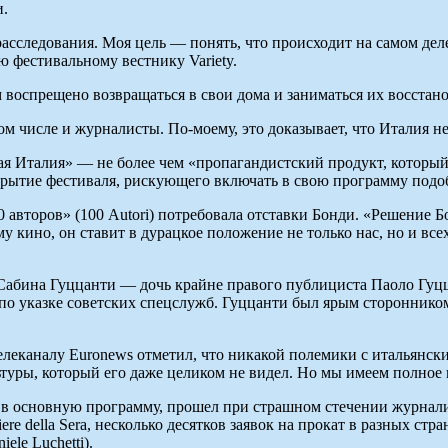
и.
асследования. Моя цель — понять, что происходит на самом деле
 фестивальному вестнику Variety.
 воспрещено возвращаться в свои дома и заниматься их восстан
м числе и журналисты. По-моему, это доказывает, что Италия не
я Италия» — не более чем «пропагандистский продукт, который
ткрытие фестиваля, рискующего включать в свою программу подо
0 авторов» (100 Autori) потребовала отставки Бонди. «Решение 
у кино, он ставит в дурацкое положение не только нас, но и в
Cабина Гуццанти — дочь крайне правого публициста Паоло Гуцц
по указке советских спецслужб. Гуццанти был ярым сторонником 
еканалу Euronews отметил, что никакой полемики с итальянски
туры, который его даже целиком не видел. Но мы имеем полное 
т в основную программу, прошел при страшном стечении журнал
ere della Sera, несколько десятков заявок на прокат в разных ст
ele Luchetti).