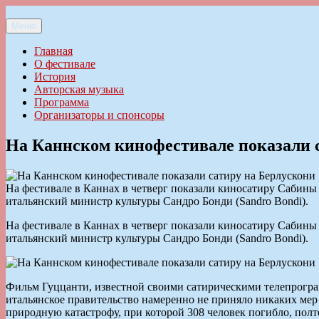
Перейти
к
Меню
Ильменский фестиваль авторской песни
содержимому
Главная
О фестивале
История
Авторская музыка
Программа
Организаторы и спонсоры
На Каннском кинофестивале показали 
На фестивале в Каннах в четверг показали киносатиру Сабины Гу
итальянский министр культуры Сандро Бонди (Sandro Bondi).
На фестивале в Каннах в четверг показали киносатиру Сабины Гу
итальянский министр культуры Сандро Бонди (Sandro Bondi).
Фильм Гуццанти, известной своими сатирическими телепрогра
итальянское правительство намеренно не приняло никаких мер
природную катастрофу, при которой 308 человек погибло, полт