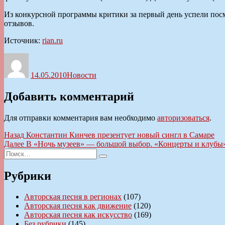
Из конкурсной программы критики за первый день успели пос
отзывов.
Источник:
rian.ru
Автор
Опубликовано
Рубрики
14.05.2010
Новости
Добавить комментарий
Для отправки комментария вам необходимо
авторизоваться
.
Навигация
Предыдущая
Назад
Константин Кинчев презентует новый сингл в Самаре
запись:
Следующая
Далее
В «Ночь музеев» — большой выбор. «Концерты и клубы
по
Искать:
запись:
Поиск
записям
Рубрики
Авторская песня в регионах
(107)
Авторская песня как движение
(120)
Авторская песня как искусство
(169)
Без рубрики
(145)