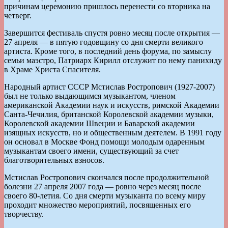
причинам церемонию пришлось перенести со вторника на
четверг.
Завершится фестиваль спустя ровно месяц после открытия —
27 апреля — в пятую годовщину со дня смерти великого
артиста. Кроме того, в последний день форума, по замыслу
семьи маэстро, Патриарх Кирилл отслужит по нему панихиду
в Храме Христа Спасителя.
Народный артист СССР Мстислав Ростропович (1927-2007)
был не только выдающимся музыкантом, членом
американской Академии наук и искусств, римской Академии
Санта-Чечилия, британской Королевской академии музыки,
Королевской академии Швеции и Баварской академии
изящных искусств, но и общественным деятелем. В 1991 году
он основал в Москве Фонд помощи молодым одаренным
музыкантам своего имени, существующий за счет
благотворительных взносов.
Мстислав Ростропович скончался после продолжительной
болезни 27 апреля 2007 года — ровно через месяц после
своего 80-летия. Со дня смерти музыканта по всему миру
проходит множество мероприятий, посвященных его
творчеству.