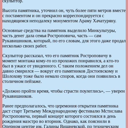
скульптор.
Высота памятника, уточнил он, чуть более пяти метров вместе
с постаментом и он прекрасно корреспондируется с
находящимся неподалеку монументом Араму Хачатуряну.
Основные средства на памятник выделило Минкультуры,
часть денег дала семья Ростроповича, часть — сам
Рукавишников, который, по его словам, для этого даже продал
несколько своих работ.
Скульптор рассказал, что его памятник Ростроповичу в
момент монтажа кому-то из прохожих понравился, а кто-то
был в ужасе от увиденного. С таким положением дел он
давно смирился — вокруг его памятников Достоевскому и
Шолохову тоже было немало споров, когда они появились в
столичном пейзаже.
«Должно пройти время, чтобы страсти поулеглись», — уверен
Рукавишников.
Ранее предполагалось, что церемония открытия памятника
даст старт Третьему Международному фестивалю Мстислава
Ростроповича, первый концерт которого состоялся в день
рождения маэстро во вторник. Однако, как пояснили в
Оперном центре им. Галины Вишневской, по техническим