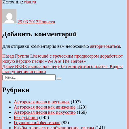
Источник:
rian.ru
Автор
Опубликовано
Рубрики
29.03.2012
Новости
Добавить комментарий
Для отправки комментария вам необходимо
авторизоваться
.
Навигация
Предыдущая
Назад
Группа Litesound с греческим продюсером доработают
запись:
новую версию песни «We Are The Heroes»
по
Следующая
Далее
ВЕВЕ вышла на сцену без концертного платья. Кадры
записям
запись:
выступления испанки
Искать:
Поиск
Рубрики
Авторская песня в регионах
(107)
Авторская песня как движение
(120)
Авторская песня как искусство
(169)
Без рубрики
(145)
Грушинский фестиваль
(82)
Клубы, творческие объединения, театры
(141)