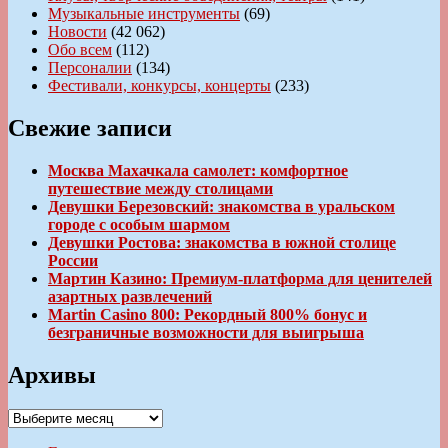
Музыкальные инструменты
(69)
Новости
(42 062)
Обо всем
(112)
Персоналии
(134)
Фестивали, конкурсы, концерты
(233)
Свежие записи
Москва Махачкала самолет: комфортное
путешествие между столицами
Девушки Березовский: знакомства в уральском
городе с особым шармом
Девушки Ростова: знакомства в южной столице
России
Мартин Казино: Премиум-платформа для ценителей
азартных развлечений
Martin Casino 800: Рекордный 800% бонус и
безграничные возможности для выигрыша
Архивы
Архивы