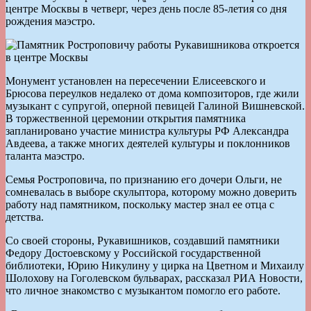
центре Москвы в четверг, через день после 85-летия со дня
рождения маэстро.
Монумент установлен на пересечении Елисеевского и
Брюсова переулков недалеко от дома композиторов, где жили
музыкант с супругой, оперной певицей Галиной Вишневской.
В торжественной церемонии открытия памятника
запланировано участие министра культуры РФ Александра
Авдеева, а также многих деятелей культуры и поклонников
таланта маэстро.
Семья Ростроповича, по признанию его дочери Ольги, не
сомневалась в выборе скульптора, которому можно доверить
работу над памятником, поскольку мастер знал ее отца с
детства.
Со своей стороны, Рукавишников, создавший памятники
Федору Достоевскому у Российской государственной
библиотеки, Юрию Никулину у цирка на Цветном и Михаилу
Шолохову на Гоголевском бульварах, рассказал РИА Новости,
что личное знакомство с музыкантом помогло его работе.