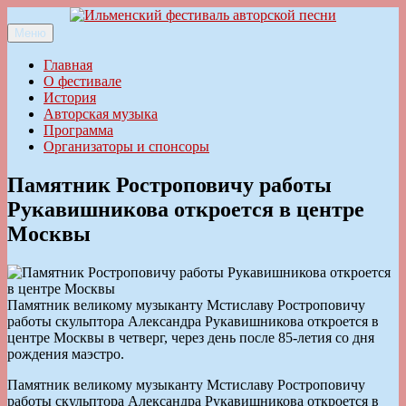
Перейти
к
Меню
Ильменский фестиваль авторской песни
содержимому
Главная
О фестивале
История
Авторская музыка
Программа
Организаторы и спонсоры
Памятник Ростроповичу работы
Рукавишникова откроется в центре
Москвы
Памятник великому музыканту Мстиславу Ростроповичу
работы скульптора Александра Рукавишникова откроется в
центре Москвы в четверг, через день после 85-летия со дня
рождения маэстро.
Памятник великому музыканту Мстиславу Ростроповичу
работы скульптора Александра Рукавишникова откроется в