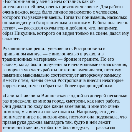
«Воспоминания у меня о нем остались как об
интеллигентнейшем, очень приятном человеке. Для работы
очень важно, когда было личное знакомство с человеком,
которого ты увековечиваешь. Тогда ты понимаешь, насколько
он выглядит у тебя органичным и похожим. Работа шла очень
легко», — рассказал скульптор и добавил, что, например,
образ Никулина, которого он видел только на сцене, дался ему
сложнее.
Рукавишников решил увековечить Ростроповича в
привычном амплуа — с виолончелью в руках, и в
традиционных материалах — бронзе и граните. По его
словам, когда были получены все необходимые согласования,
в творческую часть работы никто не вмешивался, поэтому
памятник максимально соответствует авторскому замыслу.
Вместе с тем, члены семьи Ростроповича внесли некоторые
коррективы, отчего образ стал более правдоподобным.
«Галина Павловна Вишневская с одной из дочерей несколько
раз приезжали ко мне за город, смотрели, как идет работа.
Они делали по ходу кое-какие замечания, и мне это очень
помогло, мы внесли новые нюансы. Например, его дочь
понимает в игре на виолончели, поэтому она подсказала, что
правая рука должна выглядеть так, будто в ней лежит
теннисный мячик, чтобы там был воздух», — рассказал