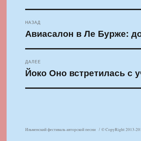
Навигация
НАЗАД
по
Авиасалон в Ле Бурже: д
Предыдущая
запись:
записям
ДАЛЕЕ
Йоко Оно встретилась с у
Следующая
запись:
Ильменский фестиваль авторской песни
© CopyRight 2013-20