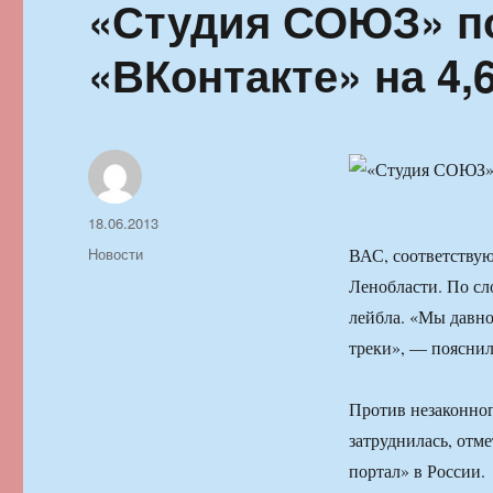
«Студия СОЮЗ» по
«ВКонтакте» на 4,
Автор
Опубликовано
18.06.2013
Рубрики
Новости
ВАС, соответствую
Ленобласти. По сл
лейбла. «Мы давно
треки», — пояснил
Против незаконног
затруднилась, отм
портал» в России.