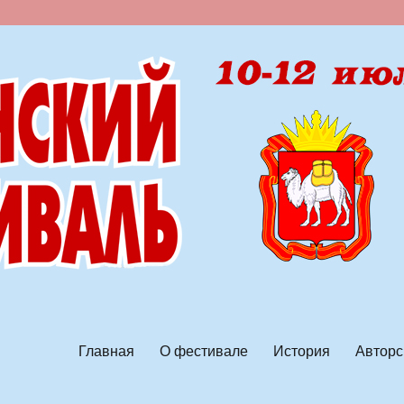
ской песни
Главная
О фестивале
История
Авторс