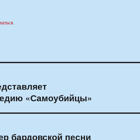
ваться
.
едставляет
едию «Самоубийцы»
ер бардовской песни