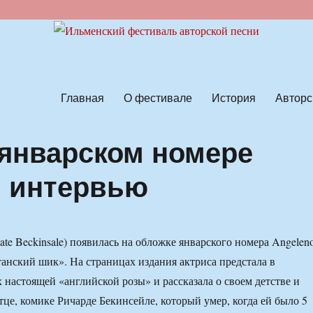
ской песни
Главная
О фестивале
История
Авторс
 январском номере
: интервью
te Beckinsale) появилась на обложке январского номера Angelen
танский шик». На страницах издания актриса предстала в
 настоящей «английской розы» и рассказала о своем детстве и
тце, комике Ричарде Бекинсейле, который умер, когда ей было 5