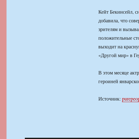
Кейт Бекинсейл, с
добавила, что сов
зрителям и вызыва
положительные сто
выходит на красну
«Другой мир» в Ге
В этом месяце акт
героиней январског
Источник:
purepeop