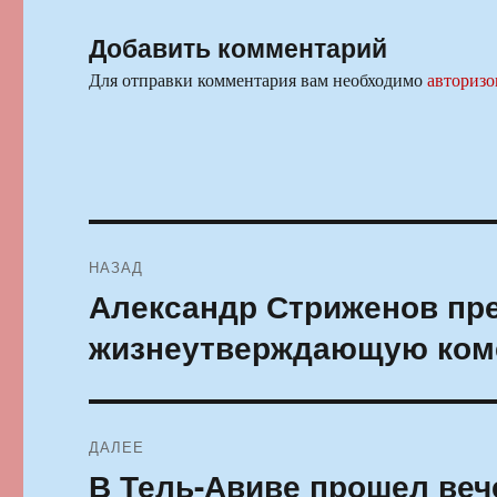
Добавить комментарий
Для отправки комментария вам необходимо
авторизо
Навигация
НАЗАД
по
Александр Стриженов пр
Предыдущая
запись:
записям
жизнеутверждающую ком
ДАЛЕЕ
В Тель-Авиве прошел веч
Следующая