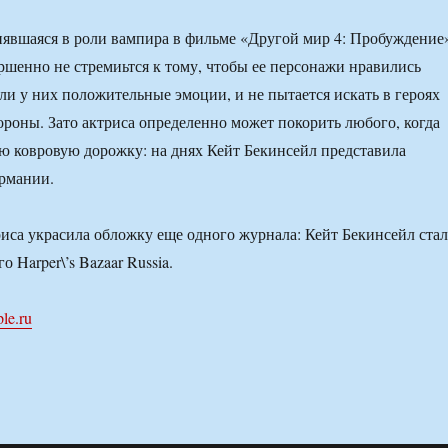
нявшаяся в роли вампира в фильме «Другой мир 4: Пробуждение
ершенно не стремиьтся к тому, чтобы ее персонажи нравились
ли у них положительные эмоции, и не пытается искать в героях
роны. Зато актриса определенно может покорить любого, когда
ю ковровую дорожку: на днях Кейт Бекинсейл представила
рмании.
риса украсила обложку еще одного журнала: Кейт Бекинсейл стал
о Harper\’s Bazaar Russia.
le.ru