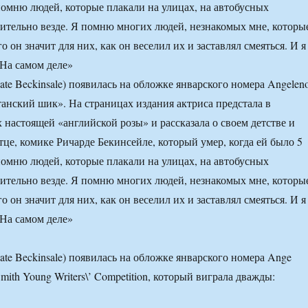
помню людей, которые плакали на улицах, на автобусных
вительно везде. Я помню многих людей, незнакомых мне, которы
о он значит для них, как он веселил их и заставлял смеяться. И я
 На самом деле»
te Beckinsale) появилась на обложке январского номера Angelen
танский шик». На страницах издания актриса предстала в
 настоящей «английской розы» и рассказала о своем детстве и
тце, комике Ричарде Бекинсейле, который умер, когда ей было 5
помню людей, которые плакали на улицах, на автобусных
вительно везде. Я помню многих людей, незнакомых мне, которы
о он значит для них, как он веселил их и заставлял смеяться. И я
 На самом деле»
ate Beckinsale) появилась на обложке январского номера Ange
mith Young Writers\’ Competition, который виграла дважды: