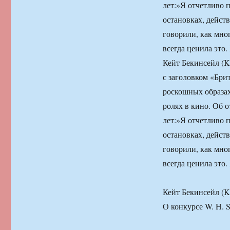
лет:»Я отчетливо 
остановках, дейст
говорили, как мног
всегда ценила это.
Кейт Бекинсейл (Ka
с заголовком «Бри
роскошных образах
ролях в кино. Об о
лет:»Я отчетливо 
остановках, дейст
говорили, как мног
всегда ценила это.
Кейт Бекинсейл (K
О конкурсе W. H. S