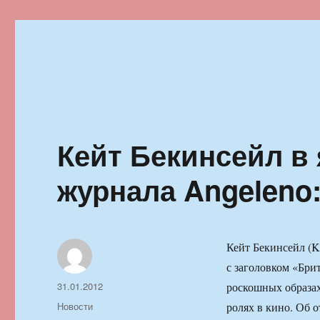
Ильменский фестиваль автор
Кейт Бекинсейл в
журнала Angeleno
Кейт Бекинсейл (Ka
с заголовком «Бри
Автор
Опубликовано
31.01.2012
роскошных образах
Рубрики
Новости
ролях в кино. Об о