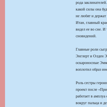
рода заклинателей
какой силы она буд
не любят и держат
Итан, главный крас
видел ее во сне. 
сновидений.
Главные роли сыгр
Энглерт и Олден Э
оскароносные Эмм
воплотил образ и
Роль сестры герои
проект после «Пр
работает в амплуа
вокруг пальца и д