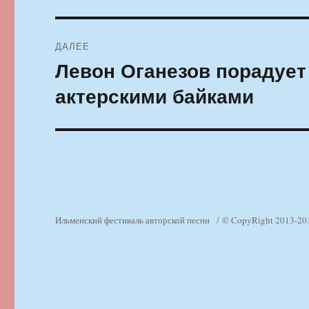
ДАЛЕЕ
Левон Оганезов порадует
Следующая
запись:
актерскими байками
Ильменский фестиваль авторской песни
© CopyRight 2013-20