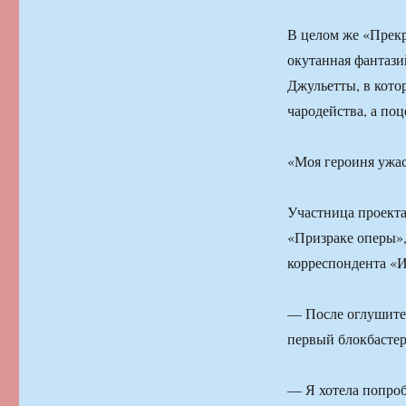
В целом же «Прекр
окутанная фантаз
Джульетты, в кот
чародейства, а по
«Моя героиня ужас
Участница проекта
«Призраке оперы»,
корреспондента «И
— После оглушител
первый блокбастер
— Я хотела попроб