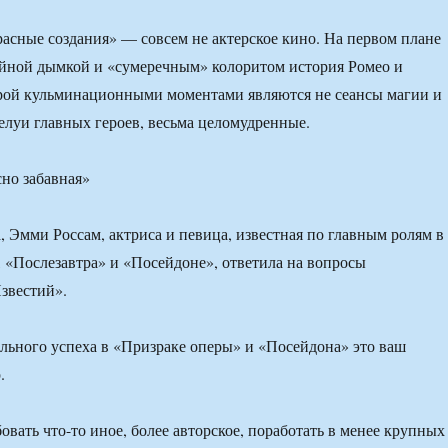
асные создания» — совсем не актерское кино. На первом плане
ийной дымкой и «сумеречным» колоритом история Ромео и
орой кульминационными моментами являются не сеансы магии и
целуи главных героев, весьма целомудренные.
но забавная»
, Эмми Россам, актриса и певица, известная по главным ролям в
 «Послезавтра» и «Посейдоне», ответила на вопросы
звестий».
ьного успеха в «Призраке оперы» и «Посейдона» это ваш
.
овать что-то иное, более авторское, поработать в менее крупных