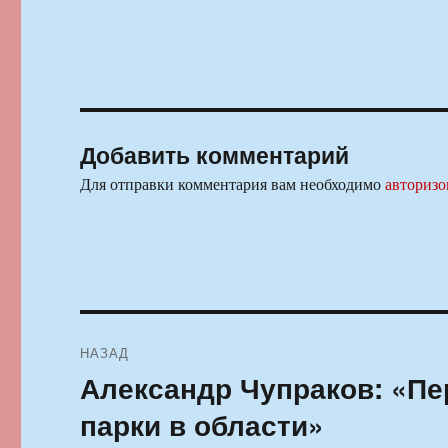
Добавить комментарий
Для отправки комментария вам необходимо
авторизо
Навигация
НАЗАД
по
Александр Чупраков: «П
Предыдущая
запись:
записям
парки в области»