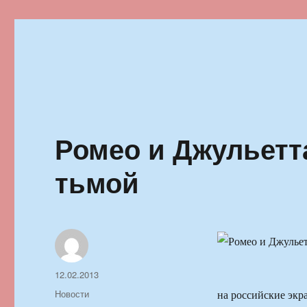
Ильменский фестиваль автор
Ромео и Джульетт
тьмой
Автор
Опубликовано
12.02.2013
Рубрики
Новости
на российские эк