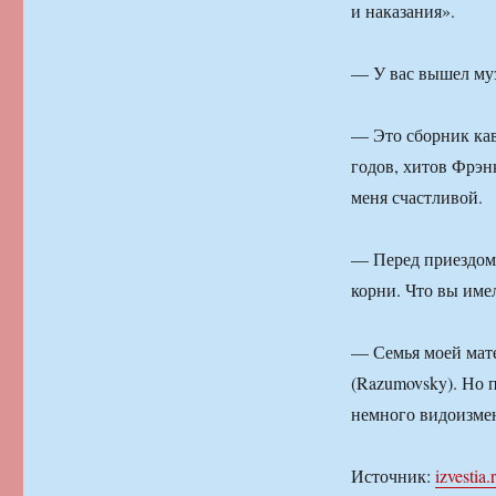
и наказания».
— У вас вышел муз
— Это сборник кав
годов, хитов Фрэн
меня счастливой.
— Перед приездом 
корни. Что вы име
— Семья моей мат
(Razumovsky). Но 
немного видоизмен
Источник:
izvestia.