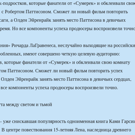
к-подростков, которые фанатели от «Сумерек» и обклеивали сво
 с Робертом Паттисоном. Сможет ли новый фильм повторить
саги, а Олден Эйренрайк занять место Паттисона в девичьих
время. Но все компоненты успеха продюсеры воспроизвели точно
ния» Ричарда ЛаГравенеса, неслучайно выходящие на российск
любленных, имеют совершено четкую целевую аудиторию:
в, которые фанатели от «Сумерек» и обклеивали свою комнату
том Паттисоном. Сможет ли новый фильм повторить успех
а Олден Эйренрайк занять место Паттисона в девичьих сердцах,
 все компоненты успеха продюсеры воспроизвели точно.
— уже снискавшая популярность одноименная книга Ками Гарси
 В центре повествования 15-летняя Лена, наследница древнего