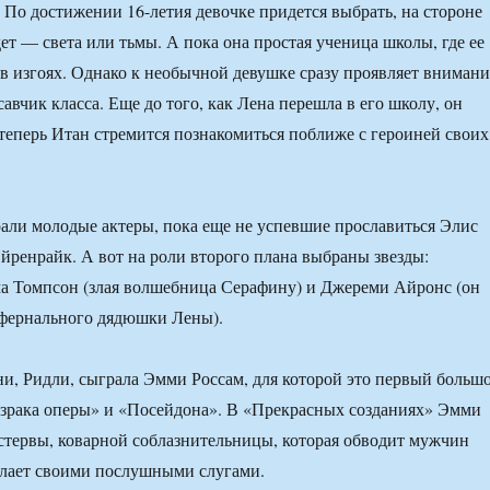
. По достижении 16-летия девочке придется выбрать, на стороне
ет — света или тьмы. А пока она простая ученица школы, где ее
 в изгоях. Однако к необычной девушке сразу проявляет внимани
авчик класса. Еще до того, как Лена перешла в его школу, он
И теперь Итан стремится познакомиться поближе с героиней своих
али молодые актеры, пока еще не успевшие прославиться Элис
йренрайк. А вот на роли второго плана выбраны звезды:
а Томпсон (злая волшебница Серафину) и Джереми Айронс (он
нфернального дядюшки Лены).
ни, Ридли, сыграла Эмми Россам, для которой это первый больш
израка оперы» и «Посейдона». В «Прекрасных созданиях» Эмми
 стервы, коварной соблазнительницы, которая обводит мужчин
елает своими послушными слугами.