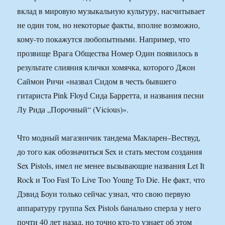
вклад в мировую музыкальную культуру, насчитывает
не один том, но некоторые факты, вполне возможно,
кому-то покажутся любопытными. Например, что
прозвище Врага Общества Номер Один появилось в
результате слияния клички хомячка, которого Джон
Саймон Ричи «назвал Сидом в честь бывшего
гитариста Pink Floyd Сида Барретта, и названия песни
Лу Рида „Порочный“ (Vicious)».
Что модный магазинчик тандема Макларен–Вествуд,
до того как обозначиться Sex и стать местом создания
Sex Pistols, имел не менее вызывающие названия Let It
Rock и Too Fast To Live Too Young To Die. Не факт, что
Дэвид Боуи только сейчас узнал, что свою первую
аппаратуру группа Sex Pistols банально сперла у него
почти 40 лет назад, но точно кто-то узнает об этом