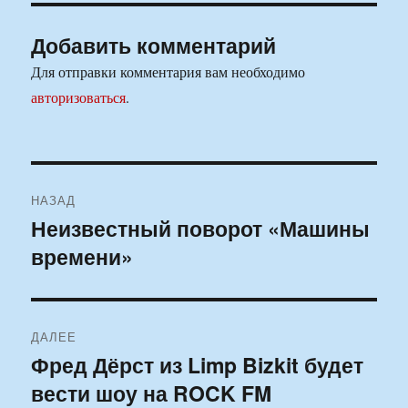
Добавить комментарий
Для отправки комментария вам необходимо
авторизоваться
.
Навигация
НАЗАД
по
Неизвестный поворот «Машины
Предыдущая
времени»
запись:
записям
ДАЛЕЕ
Фред Дёрст из Limp Bizkit будет
Следующая
вести шоу на ROCK FM
запись: