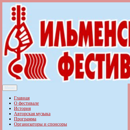
Перейти
к
содержимому
Меню
Ильменский фестиваль авторской песни
Главная
О фестивале
История
Авторская музыка
Программа
Организаторы и спонсоры