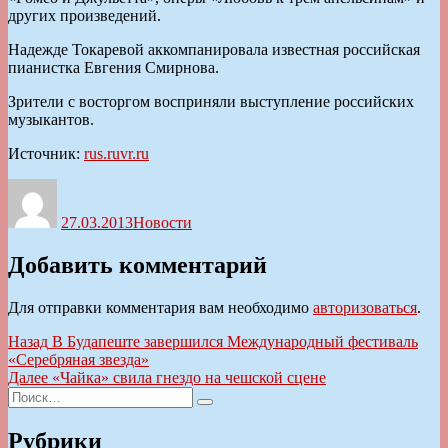
других произведений.
Надежде Токаревой аккомпанировала известная российская
пианистка Евгения Смирнова.
Зрители с восторгом восприняли выступление российских
музыкантов.
Источник:
rus.ruvr.ru
Автор
Опубликовано
Рубрики
27.03.2013
Новости
Добавить комментарий
Для отправки комментария вам необходимо
авторизоваться
.
Навигация
Предыдущая
Назад
В Будапеште завершился Международный фестиваль
запись:
«Серебряная звезда»
по
Следующая
Далее
«Чайка» свила гнездо на чешской сцене
записям
Искать:
запись:
Поиск
Рубрики