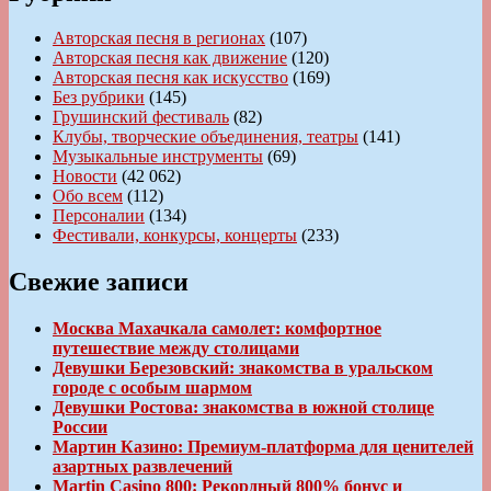
Авторская песня в регионах
(107)
Авторская песня как движение
(120)
Авторская песня как искусство
(169)
Без рубрики
(145)
Грушинский фестиваль
(82)
Клубы, творческие объединения, театры
(141)
Музыкальные инструменты
(69)
Новости
(42 062)
Обо всем
(112)
Персоналии
(134)
Фестивали, конкурсы, концерты
(233)
Свежие записи
Москва Махачкала самолет: комфортное
путешествие между столицами
Девушки Березовский: знакомства в уральском
городе с особым шармом
Девушки Ростова: знакомства в южной столице
России
Мартин Казино: Премиум-платформа для ценителей
азартных развлечений
Martin Casino 800: Рекордный 800% бонус и