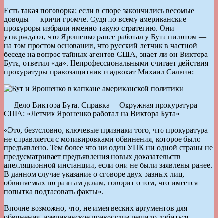
Есть такая поговорка: если в споре закончились весомые
доводы — кричи громче. Судя по всему американские
прокуроры избрали именно такую стратегию. Они
утверждают, что Ярошенко ранее работал у Бута пилотом —
на том простом основании, что русский летчик в частной
беседе на вопрос тайных агентов США, знает ли он Виктора
Бута, ответил «да». Непрофессиональными считает действия
прокуратуры правозащитник и адвокат Михаил Салкин:
— Дело Виктора Бута. Справка— Окружная прокуратура
США: «Летчик Ярошенко работал на Виктора Бута»
«Это, безусловно, ключевые признаки того, что прокуратура
не справляется с мотивировками обвинения, которое было
предъявлено. Тем более что ни один УПК ни одной страны не
предусматривает предъявления новых доказательств
апелляционной инстанции, если они не были заявлены ранее.
В данном случае указание о сговоре двух разных лиц,
обвиняемых по разным делам, говорит о том, что имеется
попытка подтасовать факты».
Вполне возможно, что, не имея веских аргументов для
обвинения, американское правосудие решило добиться