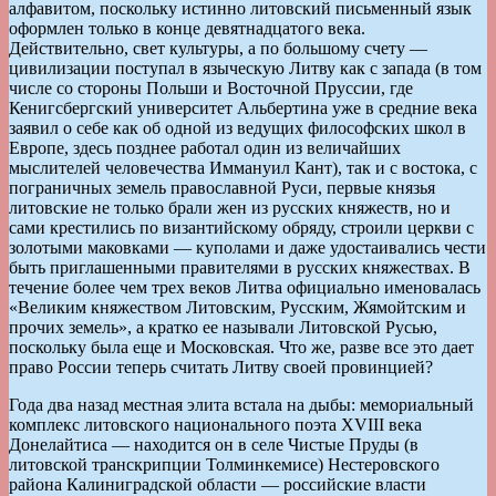
алфавитом, поскольку истинно литовский письменный язык
оформлен только в конце девятнадцатого века.
Действительно, свет культуры, а по большому счету —
цивилизации поступал в языческую Литву как с запада (в том
числе со стороны Польши и Восточной Пруссии, где
Кенигсбергский университет Альбертина уже в средние века
заявил о себе как об одной из ведущих философских школ в
Европе, здесь позднее работал один из величайших
мыслителей человечества Иммануил Кант), так и с востока, с
пограничных земель православной Руси, первые князья
литовские не только брали жен из русских княжеств, но и
сами крестились по византийскому обряду, строили церкви с
золотыми маковками — куполами и даже удостаивались чести
быть приглашенными правителями в русских княжествах. В
течение более чем трех веков Литва официально именовалась
«Великим княжеством Литовским, Русским, Жямойтским и
прочих земель», а кратко ее называли Литовской Русью,
поскольку была еще и Московская. Что же, разве все это дает
право России теперь считать Литву своей провинцией?
Года два назад местная элита встала на дыбы: мемориальный
комплекс литовского национального поэта XVIII века
Донелайтиса — находится он в селе Чистые Пруды (в
литовской транскрипции Толминкемисе) Нестеровского
района Калиниградской области — российские власти