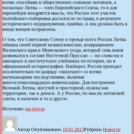
всеми способами в общественное сознание литовцев, а
поскольку Литва — член Европейского Союза, то и для
европейцев внедряется мысль, что России этот участок
балтийского побережья достался не по праву, в результате
исторического недоразумения, ошибки, и она должна быть в
конце концов исправлена.
О том, что Советскому Союзу и прежде всего России Литва
обязана своей первой независимостью, возвращением
Виленского края и Мемельского уезда, который семь веков
развивался в составе Восточной Пруссии — ни слова ни в
школьных и институтских учебниках по истории, ни в
официальной историографии. Наоборот, Россия проходит
исключительно по разряду «оккупант» со всеми
вытекающими последствиями, включая
многосотмиллиардную компенсацию. Для построения
Великой Литвы, могучей и просторной, нужны как
территории, так и деньги. А у России, по мысли литовской
элиты, в наличии и то и другое.
Источник:
rus.ruvr.ru
Автор
Опубликовано
10.01.2013
Рубрики
Новости