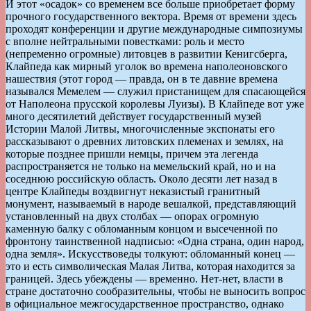
И этот «осадок» со временем все больше приобретает форму
прочного государственного вектора. Время от времени здесь
проходят конференции и другие международные симпозиумы
с вполне нейтральными повестками: роль и место
(непременно огромные) литовцев в развитии Кенигсберга,
Клайпеда как мирный уголок во времена наполеоновского
нашествия (этот город — правда, он в те давние времена
назывался Мемелем — служил пристанищем для спасающейся
от Наполеона прусской королевы Луизы). В Клайпеде вот уже
много десятилетий действует государственный музей
Истории Малой Литвы, многочисленные экспонаты его
рассказывают о древних литовских племенах и землях, на
которые позднее пришли немцы, причем эта легенда
распространяется не только на мемельский край, но и на
соседнюю российскую область. Около десяти лет назад в
центре Клайпеды воздвигнут неказистый гранитный
монумент, называемый в народе вешалкой, представляющий
установленный на двух столбах — опорах огромную
каменную балку с обломанным концом и высеченной по
фронтону таинственной надписью: «Одна страна, один народ,
одна земля». Искусствоведы толкуют: обломанный конец —
это и есть символическая Малая Литва, которая находится за
границей. Здесь убеждены — временно. Нет-нет, власти в
стране достаточно сообразительны, чтобы не выносить вопрос
в официальное межгосударственное пространство, однако