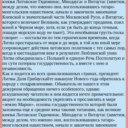
князья Литовские Гядиминас, Миндаугас и Витаутас (заметим,
между делом, что именно они, воспользовавшись татаро-
монгольским нашествием, начали и закончили завоевание
Киевской и значительной части Московской Руси, а Витаутас,
которого величают Великим, как утверждают предания, поил
коней в Черном море, хотя, если уж быть до конца точным,
лошади морскую воду не пьют). Эта неизбывная грусть-тоска
говорит — ностальгия по тем героическим временам, когда
Литва простиралась от моря и до моря, в той или иной мере
сопровождает действия литовских политиков с тех самых пор,
когда в шестнадцатом веке в результате Люблинской унии
Литва объединилась с Польшей в единую Речь Посполитую и
по сути потеряла государственность, а вместе с нею и
независимость.
Как и водится во всех цивилизованных странах, президент
Литвы Даля Грибаускайте накануне Нового года обратилась к
народу с поздравлениями. Обыватель не нашел в этом
дежурном обращении ничего особенного, однако
искушенному читателю в нем видится нечто примечательное:
акцент на необходимость укреплять и прославлять в мире
«землю Марии», основы государственности которой были
заложены еще в средние века такими титанами, как великие
князья Литовские Гядиминас, Миндаугас и Витаутас (заметим,
между делом, что именно они, воспользовавшись татаро-
монгольским нашествием, начали и закончили завоевание