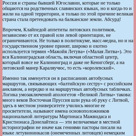
Россия и страны бывшей Югославии, которые не только
общаются на родственных славянских языках, но и когда-то и
жили на одной территории, и только по этой причине великая
страна стала претендовать на балканские земли. Абсурд!
Впрочем, Клайпедой аппетиты литовских политиков,
независимо от их правой или левой ориентации, не
ограничиваются. Не только в политикуме, масс-медиа, но и на
государственном уровне принят, широко и охотно
используется термин «Мажойя Летува» («Малая Литва»). Это
вся Калиниградская область, включая областной центр,
который вовсе не Калининград и даже не Кенигсберг, а на
литовский манер Караляучюс, то есть «королевский».
Именно так именуется он в расписаниях автобусных
маршрутов, связывающих «балтийскую сестру» с российским
анклавом, а нередко и на маршрутных автобусных табличках.
Логика умозаключений апологетов «Великой Литвы» такова:
много веков Восточная Пруссия шли рука об руку с Литвой,
здесь в местном университете учились многие ее
просветители, называют имена основоположников
национальной литературы Мартинаса Мажвидаса и
Кристионаса Донелайтиса — эти величаемые в местной
историографии не иначе как гениями пасторы писали на
языке летувининкасов (онемеченных литовцев) немецким