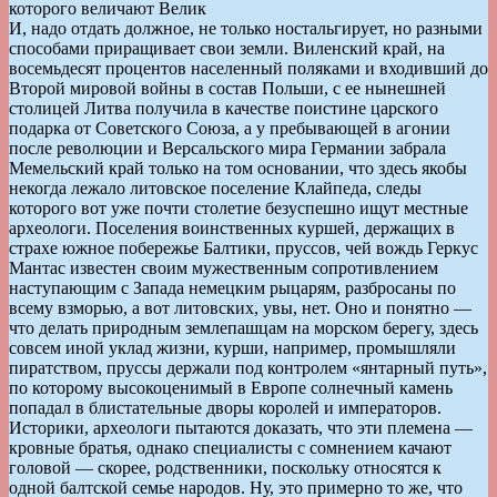
которого величают Велик
И, надо отдать должное, не только ностальгирует, но разными
способами приращивает свои земли. Виленский край, на
восемьдесят процентов населенный поляками и входивший до
Второй мировой войны в состав Польши, с ее нынешней
столицей Литва получила в качестве поистине царского
подарка от Советского Союза, а у пребывающей в агонии
после революции и Версальского мира Германии забрала
Мемельский край только на том основании, что здесь якобы
некогда лежало литовское поселение Клайпеда, следы
которого вот уже почти столетие безуспешно ищут местные
археологи. Поселения воинственных куршей, держащих в
страхе южное побережье Балтики, пруссов, чей вождь Геркус
Мантас известен своим мужественным сопротивлением
наступающим с Запада немецким рыцарям, разбросаны по
всему взморью, а вот литовских, увы, нет. Оно и понятно —
что делать природным землепашцам на морском берегу, здесь
совсем иной уклад жизни, курши, например, промышляли
пиратством, пруссы держали под контролем «янтарный путь»,
по которому высокоценимый в Европе солнечный камень
попадал в блистательные дворы королей и императоров.
Историки, археологи пытаются доказать, что эти племена —
кровные братья, однако cпециалисты с сомнением качают
головой — скорее, родственники, поскольку относятся к
одной балтской семье народов. Ну, это примерно то же, что