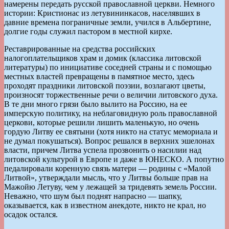
намерены передать русской православной церкви. Немного
истории: Кристионас из летувининкасов, населявших в
давние времена пограничные земли, учился в Альбертине,
долгие годы служил пастором в местной кирхе.
Реставрированные на средства российских
налогоплательщиков храм и домик (классика литовской
литературы) по инициативе соседней страны и с помощью
местных властей превращены в памятное место, здесь
проходят праздники литовской поэзии, возлагают цветы,
произносят торжественные речи о величии литовского духа.
В те дни много грязи было вылито на Россию, на ее
имперскую политику, на неблаговидную роль православной
церкови, которые решили лишить маленькую, но очень
гордую Литву ее святыни (хотя никто на статус мемориала и
не думал покушаться). Вопрос решался в верхних эшелонах
власти, причем Литва успела прозвонить о насилии над
литовской культурой в Европе и даже в ЮНЕСКО. А попутно
педалировали коренную связь матери — родины с «Малой
Литвой», утверждали мысль, что у Литвы больше прав на
Мажойю Летуву, чем у лежащей за тридевять земель России.
Неважно, что шум был поднят напрасно — шапку,
оказывается, как в известном анекдоте, никто не крал, но
осадок остался.