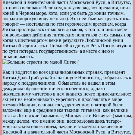
Киевской и значительной части Московской Руси, а Витаутас,
которого величают Великим, как утверждают предания, поил
коней в Черном море, хотя, если уж быть до конца точным,
лошади морскую воду не пьют). Эта неизбывная грусть-тоска
говорит — ностальгия по тем героическим временам, когда
Литва простиралась от моря и до моря, в той или иной мере
сопровождает действия литовских политиков с тех самых пор,
когда в шестнадцатом веке в результате Люблинской унии
Литва объединилась с Польшей в единую Речь Посполитую и
по сути потеряла государственность, а вместе с нею и
независимость.
Как и водится во всех цивилизованных странах, президент
Литвы Даля Грибаускайте накануне Нового года обратилась к
народу с поздравлениями. Обыватель не нашел в этом
дежурном обращении ничего особенного, однако
искушенному читателю в нем видится нечто примечательное:
акцент на необходимость укреплять и прославлять в мире
«землю Марии», основы государственности которой были
заложены еще в средние века такими титанами, как великие
князья Литовские Гядиминас, Миндаугас и Витаутас (заметим,
между делом, что именно они, воспользовавшись татаро-
монгольским нашествием, начали и закончили завоевание
Киевской и значительной части Московской Руси, а Витаутас,