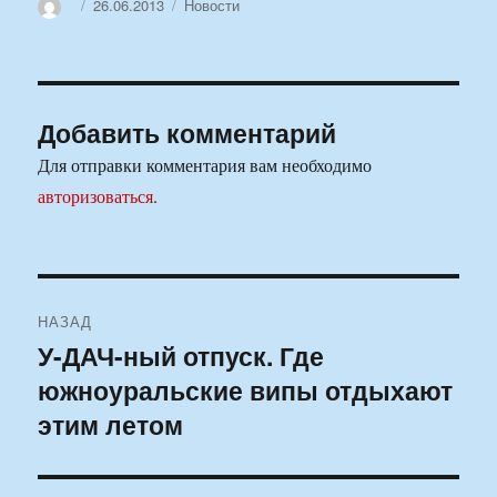
Автор
Опубликовано
Рубрики
26.06.2013
Новости
Добавить комментарий
Для отправки комментария вам необходимо
авторизоваться
.
Навигация
НАЗАД
по
У-ДАЧ-ный отпуск. Где
Предыдущая
южноуральские випы отдыхают
запись:
записям
этим летом