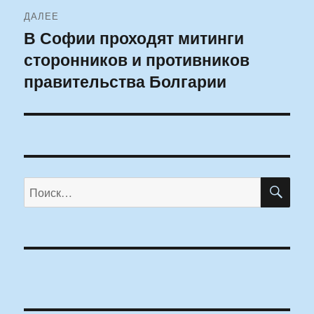
ДАЛЕЕ
В Софии проходят митинги
Следующая
сторонников и противников
запись:
правительства Болгарии
ПО
Искать: