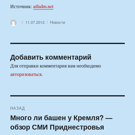
Источник:
aifudm.net
Автор
Опубликовано
Рубрики
11.07.2012
Новости
Добавить комментарий
Для отправки комментария вам необходимо
авторизоваться
.
Навигация
НАЗАД
по
Много ли башен у Кремля? —
Предыдущая
обзор СМИ Приднестровья
запись:
записям