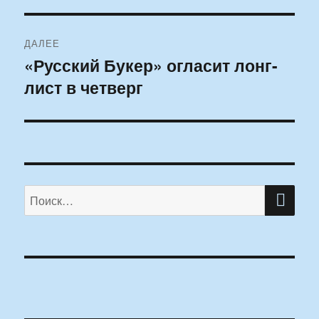
ДАЛЕЕ
«Русский Букер» огласит лонг-
Следующая
лист в четверг
запись:
ПО
Искать: