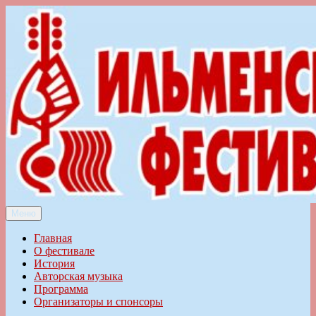
Перейти
к
содержимому
Меню
Ильменский фестиваль авторской песни
Главная
О фестивале
История
Авторская музыка
Программа
Организаторы и спонсоры