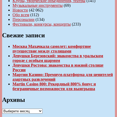
Клубы, творческие объединения, театры
(141)
Музыкальные инструменты
(69)
Новости
(42 062)
Обо всем
(112)
Персоналии
(134)
Фестивали, конкурсы, концерты
(233)
Свежие записи
Москва Махачкала самолет: комфортное
путешествие между столицами
Девушки Березовский: знакомства в уральском
городе с особым шармом
Девушки Ростова: знакомства в южной столице
России
Мартин Казино: Премиум-платформа для ценителей
азартных развлечений
Martin Casino 800: Рекордный 800% бонус и
безграничные возможности для выигрыша
Архивы
Архивы