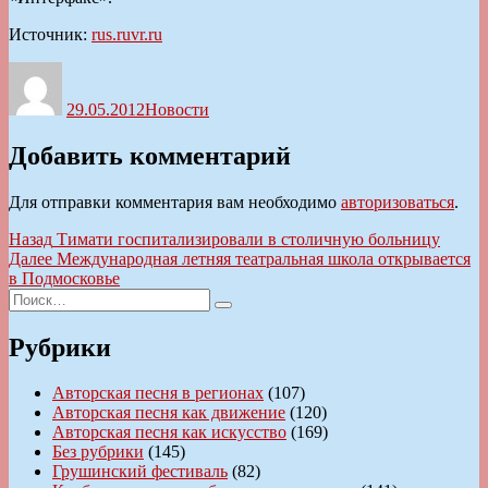
Источник:
rus.ruvr.ru
Автор
Опубликовано
Рубрики
29.05.2012
Новости
Добавить комментарий
Для отправки комментария вам необходимо
авторизоваться
.
Навигация
Предыдущая
Назад
Тимати госпитализировали в столичную больницу
запись:
Следующая
Далее
Международная летняя театральная школа открывается
по
запись:
в Подмосковье
записям
Искать:
Поиск
Рубрики
Авторская песня в регионах
(107)
Авторская песня как движение
(120)
Авторская песня как искусство
(169)
Без рубрики
(145)
Грушинский фестиваль
(82)