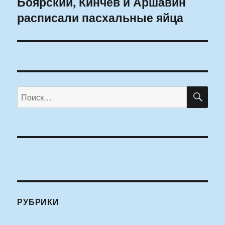
Боярский, Кинчев и Аршавин
Следующая
расписали пасхальные яйца
запись:
ПО
Искать:
РУБРИКИ