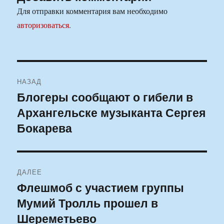
Для отправки комментария вам необходимо
авторизоваться
.
Навигация
НАЗАД
по
Блогеры сообщают о гибели в
Предыдущая
Архангельске музыканта Сергея
запись:
записям
Бокарева
ДАЛЕЕ
Флешмоб с участием группы
Следующая
Мумий Тролль прошел в
запись:
Шереметьево