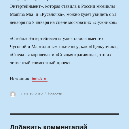
Энтертейнмент», которая ставила в России мюзиклы
Mamma Mia! и «Русалочка», можно будет увидеть с 21
декабря по 8 января на сцене московских «Лужников».
«Стейдж Энтертейнмент» уже ставила вместе с
Чусовой и Марголиным такие шоу, как «Щелкунчик»,
«Снежная королева» и «Спящая красавица», это их
четвертый совместный проект.
Источник:
inmsk.ru
Автор
Опубликовано
Рубрики
21.12.2012
Новости
Добавить комментарий