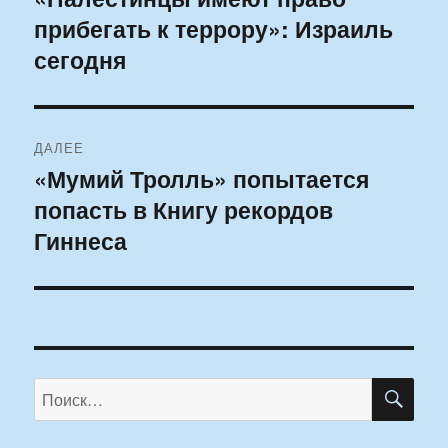
прибегать к террору»: Израиль
запись:
записям
сегодня
ДАЛЕЕ
«Мумий Тролль» попытается
Следующая
попасть в Книгу рекордов
запись:
Гиннеса
ПО
Искать: