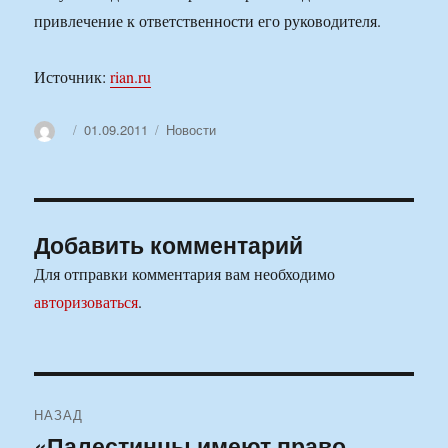
привлечение к ответственности его руководителя.
Источник:
rian.ru
Автор
Опубликовано
Рубрики
01.09.2011
Новости
Добавить комментарий
Для отправки комментария вам необходимо
авторизоваться
.
Навигация
НАЗАД
по
«Палестинцы имеют право
Предыдущая