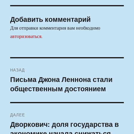
Добавить комментарий
Для отправки комментария вам необходимо
авторизоваться
.
Навигация
НАЗАД
по
Письма Джона Леннона стали
Предыдущая
общественным достоянием
запись:
записям
ДАЛЕЕ
Дворкович: доля государства в
Следующая
экономике начала снижаться
запись: