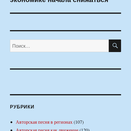
ПО
Искать:
РУБРИКИ
Авторская песня в регионах
(107)
Авторская песня как движение
(120)