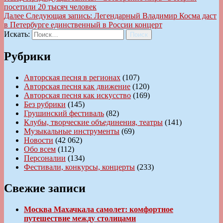
посетили 20 тысяч человек
Далее
Следующая запись:
Легендарный Владимир Косма даст
в Петербурге единственный в России концерт
Искать:
Поиск
Рубрики
Авторская песня в регионах
(107)
Авторская песня как движение
(120)
Авторская песня как искусство
(169)
Без рубрики
(145)
Грушинский фестиваль
(82)
Клубы, творческие объединения, театры
(141)
Музыкальные инструменты
(69)
Новости
(42 062)
Обо всем
(112)
Персоналии
(134)
Фестивали, конкурсы, концерты
(233)
Свежие записи
Москва Махачкала самолет: комфортное
путешествие между столицами