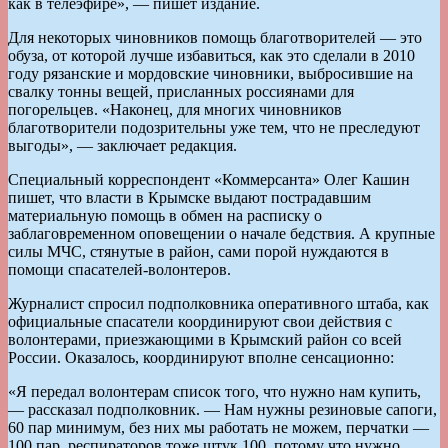
как в телеэфире», — пишет издание.
Для некоторых чиновников помощь благотворителей — это
обуза, от которой лучше избавиться, как это сделали в 2010
году рязанские и мордовские чиновники, выбросившие на
свалку тонны вещей, присланных россиянами для
погорельцев. «Наконец, для многих чиновников
благотворители подозрительны уже тем, что не преследуют
выгоды», — заключает редакция.
Специальный корреспондент «Коммерсанта» Олег Кашин
пишет, что власти в Крымске выдают пострадавшим
материальную помощь в обмен на расписку о
заблаговременном оповещении о начале бедствия. А крупные
силы МЧС, стянутые в район, сами порой нуждаются в
помощи спасателей-волонтеров.
Журналист спросил подполковника оперативного штаба, как
официальные спасатели координируют свои действия с
волонтерами, приезжающими в Крымский район со всей
России. Оказалось, координируют вполне сенсационно:
«Я передал волонтерам список того, что нужно нам купить,
— рассказал подполковник. — Нам нужны резиновые сапоги,
60 пар минимум, без них мы работать не можем, перчатки —
100 пар, респираторов тоже штук 100, потому что нужно