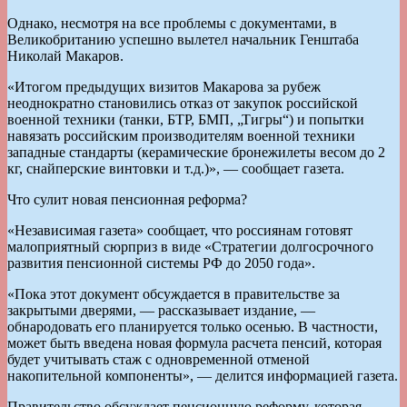
Однако, несмотря на все проблемы с документами, в
Великобританию успешно вылетел начальник Генштаба
Николай Макаров.
«Итогом предыдущих визитов Макарова за рубеж
неоднократно становились отказ от закупок российской
военной техники (танки, БТР, БМП, „Тигры“) и попытки
навязать российским производителям военной техники
западные стандарты (керамические бронежилеты весом до 2
кг, снайперские винтовки и т.д.)», — сообщает газета.
Что сулит новая пенсионная реформа?
«Независимая газета» сообщает, что россиянам готовят
малоприятный сюрприз в виде «Стратегии долгосрочного
развития пенсионной системы РФ до 2050 года».
«Пока этот документ обсуждается в правительстве за
закрытыми дверями, — рассказывает издание, —
обнародовать его планируется только осенью. В частности,
может быть введена новая формула расчета пенсий, которая
будет учитывать стаж с одновременной отменой
накопительной компоненты», — делится информацией газета.
Правительство обсуждает пенсионную реформу, которая