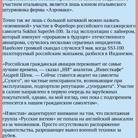
участием итальянцев, является лишь клоном итальянского
штурмовика фирмы «Аэромаки».
Точно так же лишь с большой натяжкой можно назвать
«изюминкой» участие в Фарнборо российского пассажирского
самолета Sukhoi SuperJet-100. За год эксплуатации с лайнером,
который именуют «прорывом в будущее» отечественного
авиапрома, случилось несколько серьезных инцидентов.
Наиболее громкий скандал случился 9 мая, когда SSJ-100
пилотируемый российским экипажем, разбился в Индонезии.
«Российская гражданская авиация переживает не самые
лучшие времена, — сказал „НИ“ аналитик „Инвесткафе“
Андрей Шенк. — Сейчас ставится акцент на самолеты
„Сухого“, но частные неисправности, возникающие при
эксплуатации, подпортили репутацию „суперджета“. Участие
в салоне направлено в первую очередь на зарубежных
покупателей, однако, на мой взгляд, они пока с подозрением
относятся к нашим гражданским самолетам».
«Известия» акцентируют внимание на том, что пилотажная
группа «Русские витязи» не попала на английский авиасалон
из-за чиновников. Просто отсутствовало распоряжение
правительства, разрешающее вывоз военной техники за
рубеж.