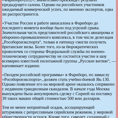
предыдущего салона. Однако на российских участников
ожидаемый коммерческий успех, по мнению экспертов, едва
ли распространится.
«Участие России в работе авиасалона в Фарнборо до
последнего момента вообще было под угрозой срыва.
Значительная часть представителей российского авиапрома и
оборонно-промышленного комплекса, в том числе делегация
„Рособоронэкспорта“, только в пятницу смогли получить
британские визы. Более того, из-за бюрократических
проволочек со стороны Федеральной службы по военно-
техническому сотрудничеству не состоится участие в шоу
всемирно известной пилотажной группы „Русские витязи“, —
напоминает издание.
«Гвоздем российской программы» в Фарнборо, по замыслу
«Рособоронэкспорта», должен стать учебно-боевой Як-130.
Однако появление его на мировой арене оказалось сопряжено
с недавним грандиозным скандалом. В начале года Москва
вынуждена была аннулировать сделку с Сирией на поставку
39 таких машин общей стоимостью 500 млн долларов.
Тем не менее неприятный осадок, ассоциирующий
штурмовик с репрессивным сирийским режимом, у мировой
общественности остался. Кроме того, самолет, созданный с