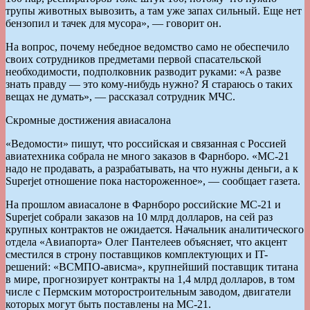
трупы животных вывозить, а там уже запах сильный. Еще нет
бензопил и тачек для мусора», — говорит он.
На вопрос, почему небедное ведомство само не обеспечило
своих сотрудников предметами первой спасательской
необходимости, подполковник разводит руками: «А разве
знать правду — это кому-нибудь нужно? Я стараюсь о таких
вещах не думать», — рассказал сотрудник МЧС.
Скромные достижения авиасалона
«Ведомости» пишут, что российская и связанная с Россией
авиатехника собрала не много заказов в Фарнборо. «МС-21
надо не продавать, а разрабатывать, на что нужны деньги, а к
Superjet отношение пока настороженное», — сообщает газета.
На прошлом авиасалоне в Фарнборо российские МС-21 и
Superjet собрали заказов на 10 млрд долларов, на сей раз
крупных контрактов не ожидается. Начальник аналитического
отдела «Авиапорта» Олег Пантелеев объясняет, что акцент
сместился в строну поставщиков комплектующих и IT-
решений: «ВСМПО-ависма», крупнейший поставщик титана
в мире, прогнозирует контракты на 1,4 млрд долларов, в том
числе с Пермским моторостроительным заводом, двигатели
которых могут быть поставлены на МС-21.