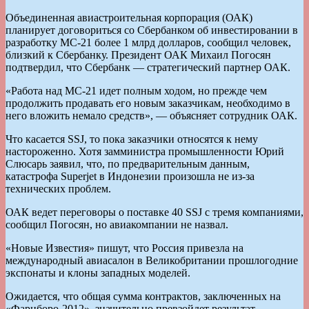
Объединенная авиастроительная корпорация (ОАК)
планирует договориться со Сбербанком об инвестировании в
разработку МС-21 более 1 млрд долларов, сообщил человек,
близкий к Сбербанку. Президент ОАК Михаил Погосян
подтвердил, что Сбербанк — стратегический партнер ОАК.
«Работа над МС-21 идет полным ходом, но прежде чем
продолжить продавать его новым заказчикам, необходимо в
него вложить немало средств», — объясняет сотрудник ОАК.
Что касается SSJ, то пока заказчики относятся к нему
настороженно. Хотя замминистра промышленности Юрий
Слюсарь заявил, что, по предварительным данным,
катастрофа Superjet в Индонезии произошла не из-за
технических проблем.
ОАК ведет переговоры о поставке 40 SSJ с тремя компаниями,
сообщил Погосян, но авиакомпании не назвал.
«Новые Известия» пишут, что Россия привезла на
международный авиасалон в Великобритании прошлогодние
экспонаты и клоны западных моделей.
Ожидается, что общая сумма контрактов, заключенных на
«Фарнборо-2012», значительно превзойдет результат