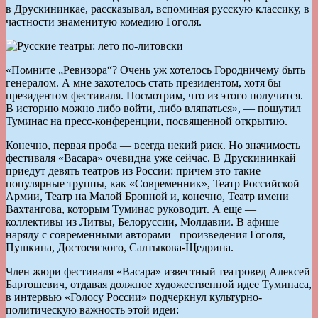
в Друскининкае, рассказывал, вспоминая русскую классику, в
частности знаменитую комедию Гоголя.
«Помните „Ревизора“? Очень уж хотелось Городничему быть
генералом. А мне захотелось стать президентом, хотя бы
президентом фестиваля. Посмотрим, что из этого получится.
В историю можно либо войти, либо вляпаться», — пошутил
Туминас на пресс-конференции, посвященной открытию.
Конечно, первая проба — всегда некий риск. Но значимость
фестиваля «Васара» очевидна уже сейчас. В Друскининкай
приедут девять театров из России: причем это такие
популярные труппы, как «Современник», Театр Российской
Армии, Театр на Малой Бронной и, конечно, Театр имени
Вахтангова, которым Туминас руководит. А еще —
коллективы из Литвы, Белоруссии, Молдавии. В афише
наряду с современными авторами –произведения Гоголя,
Пушкина, Достоевского, Салтыкова-Щедрина.
Член жюри фестиваля «Васара» известный театровед Алексей
Бартошевич, отдавая должное художественной идее Туминаса,
в интервью «Голосу России» подчеркнул культурно-
политическую важность этой идеи: