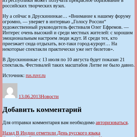
из республики может получать прекрасное образование в
российских творческих вузах.
Ну а сейчас в Друскининкае… «Внимание к нашему форуму
огромно, — уверяет в интервью „Голосу России“
художественный руководитель фестиваля Олег Ефремов. —
Интерес очень высокий и среди местных жителей: с хорошим
эмоциональным настроем люди ждут. И среди тех, кто
приезжает сюда отдыхать, все-таки город-курорт… На
некоторые спектакли практически уже нет билетов».
В Друскининкае с 13 июля по 10 августа будет показан 21
спектакль. Фестивалей таких масштабов Литве не было давно.
Источник:
rus.ruvr.ru
Автор
Опубликовано
Рубрики
13.06.2013
Новости
Добавить комментарий
Для отправки комментария вам необходимо
авторизоваться
.
Навигация
Предыдущая
Назад
В Индии отметили День русского языка