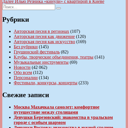
запись:
Следующая
Далее
Илью Резника «кинули» с квартирой в Киеве
по
Искать:
запись:
Поиск
записям
Рубрики
Авторская песня в регионах
(107)
Авторская песня как движение
(120)
Авторская песня как искусство
(169)
Без рубрики
(145)
Грушинский фестиваль
(82)
Клубы, творческие объединения, театры
(141)
Музыкальные инструменты
(69)
Новости
(42 062)
Обо всем
(112)
Персоналии
(134)
Фестивали, конкурсы, концерты
(233)
Свежие записи
Москва Махачкала самолет: комфортное
путешествие между столицами
Девушки Березовский: знакомства в уральском
городе с особым шармом
Девушки Ростова: знакомства в южной столице