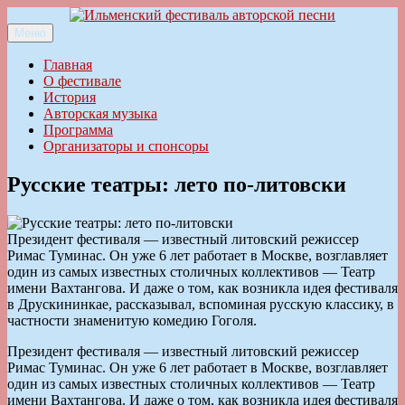
Перейти
к
Меню
Ильменский фестиваль авторской песни
содержимому
Главная
О фестивале
История
Авторская музыка
Программа
Организаторы и спонсоры
Русские театры: лето по-литовски
Президент фестиваля — известный литовский режиссер
Римас Туминас. Он уже 6 лет работает в Москве, возглавляет
один из самых известных столичных коллективов — Театр
имени Вахтангова. И даже о том, как возникла идея фестиваля
в Друскининкае, рассказывал, вспоминая русскую классику, в
частности знаменитую комедию Гоголя.
Президент фестиваля — известный литовский режиссер
Римас Туминас. Он уже 6 лет работает в Москве, возглавляет
один из самых известных столичных коллективов — Театр
имени Вахтангова. И даже о том, как возникла идея фестиваля