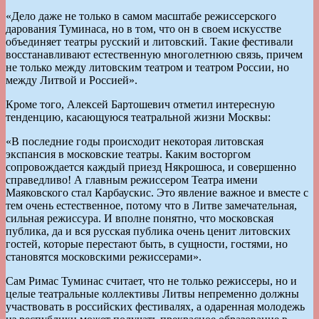
«Дело даже не только в самом масштабе режиссерского
дарования Туминаса, но в том, что он в своем искусстве
объединяет театры русский и литовский. Такие фестивали
восстанавливают естественную многолетнюю связь, причем
не только между литовским театром и театром России, но
между Литвой и Россией».
Кроме того, Алексей Бартошевич отметил интересную
тенденцию, касающуюся театральной жизни Москвы:
«В последние годы происходит некоторая литовская
экспансия в московские театры. Каким восторгом
сопровождается каждый приезд Някрошюса, и совершенно
справедливо! А главным режиссером Театра имени
Маяковского стал Карбаускис. Это явление важное и вместе с
тем очень естественное, потому что в Литве замечательная,
сильная режиссура. И вполне понятно, что московская
публика, да и вся русская публика очень ценит литовских
гостей, которые перестают быть, в сущности, гостями, но
становятся московскими режиссерами».
Сам Римас Туминас считает, что не только режиссеры, но и
целые театральные коллективы Литвы непременно должны
участвовать в российских фестивалях, а одаренная молодежь