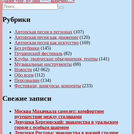
Следующая
Далее
«Не, ну они ***, конечно…»
записям
Искать:
запись:
Поиск
Рубрики
Авторская песня в регионах
(107)
Авторская песня как движение
(120)
Авторская песня как искусство
(169)
Без рубрики
(145)
Грушинский фестиваль
(82)
Клубы, творческие объединения, театры
(141)
Музыкальные инструменты
(69)
Новости
(42 062)
Обо всем
(112)
Персоналии
(134)
Фестивали, конкурсы, концерты
(233)
Свежие записи
Москва Махачкала самолет: комфортное
путешествие между столицами
Девушки Березовский: знакомства в уральском
городе с особым шармом
Девушки Ростова: знакомства в южной столице