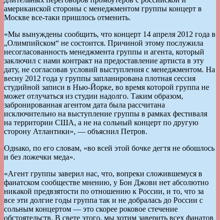
американской стороны с менеджментом группы концерт в
Москве все-таки пришлось отменить.
«Мы вынуждены сообщить, что концерт 14 апреля 2012 года в
„Олимпийском“ не состоится. Причиной этому послужила
несогласованность менеджмента группы и агента, который
заключил с нами контракт на предоставление артиста в эту
дату, не согласовав условий выступления с менеджментом. На
весну 2012 года у группы запланирована плотная сессия
студийной записи в Нью-Йорке, во время которой группа не
может отлучаться из студии надолго. Таким образом,
забронированная агентом дата была рассчитана
исключительно на выступление группы в рамках фестиваля
на территории США, а не на сольный концерт по другую
сторону Атлантики», — объяснил Петров.
Однако, по его словам, «во всей этой бочке дегтя не обошлось
и без ложечки меда».
«Агент группы заверил нас, что, вопреки сложившемуся в
фанатском сообществе мнению, у Бон Джови нет абсолютно
никакой предвзятости по отношению к России, и то, что за
все эти долгие годы группа так и не добралась до России с
сольным концертом — это скорее роковое стечение
обстоятельств. В свете этого, мы хотим заверить всех фанатов