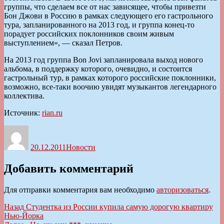
группы, что сделаем все от нас зависящее, чтобы привезти
Бон Джови в Россию в рамках следующего его гастрольного
тура, запланированного на 2013 год, и группа конец-то
порадует российских поклонников своим живым
выступлением», — сказал Петров.
На 2013 год группа Bon Jovi запланировала выход нового
альбома, в поддержку которого, очевидно, и состоится
гастрольный тур, в рамках которого российские поклонники,
возможно, все-таки воочию увидят музыкантов легендарного
коллектива.
Источник:
rian.ru
Автор
Опубликовано
Рубрики
20.12.2011
Новости
Добавить комментарий
Для отправки комментария вам необходимо
авторизоваться
.
Навигация
Предыдущая
Назад
Студентка из России купила самую дорогую квартиру
запись:
Нью-Йорка
по