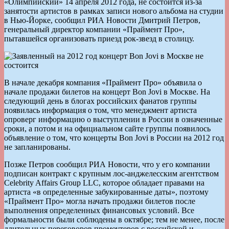
«Олимпийский» 14 апреля 2012 года, не состоится из-за
занятости артистов в рамках записи нового альбома на студии
в Нью-Йорке, сообщил РИА Новости Дмитрий Петров,
генеральный директор компании «Праймент Про»,
пытавшейся организовать приезд рок-звезд в столицу.
В начале декабря компания «Праймент Про» объявила о
начале продажи билетов на концерт Bon Jovi в Москве. На
следующий день в блогах российских фанатов группы
появилась информация о том, что менеджмент артиста
опроверг информацию о выступлении в России в означенные
сроки, а потом и на официальном сайте группы появилось
объявление о том, что концерты Bon Jovi в России на 2012 год
не запланированы.
Позже Петров сообщил РИА Новости, что у его компании
подписан контракт с крупным лос-анджелесским агентством
Celebrity Affairs Group LLC, которое обладает правами на
артиста «в определенные забукированные даты», поэтому
«Праймент Про» могла начать продажи билетов после
выполнения определенных финансовых условий. Все
формальности были соблюдены в октябре; тем не менее, после
длительных переговоров промоутеров с российской и