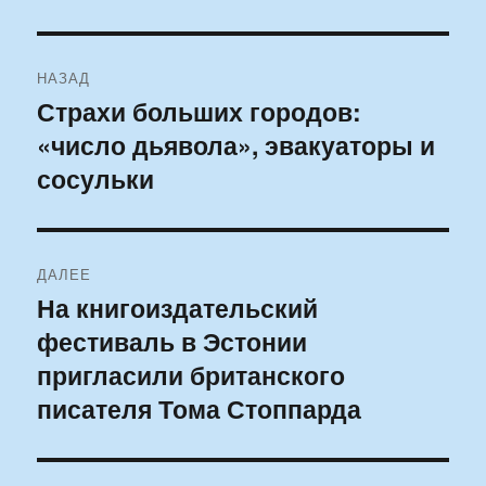
Навигация
НАЗАД
по
Страхи больших городов:
Предыдущая
«число дьявола», эвакуаторы и
запись:
записям
сосульки
ДАЛЕЕ
На книгоиздательский
Следующая
фестиваль в Эстонии
запись:
пригласили британского
писателя Тома Стоппарда