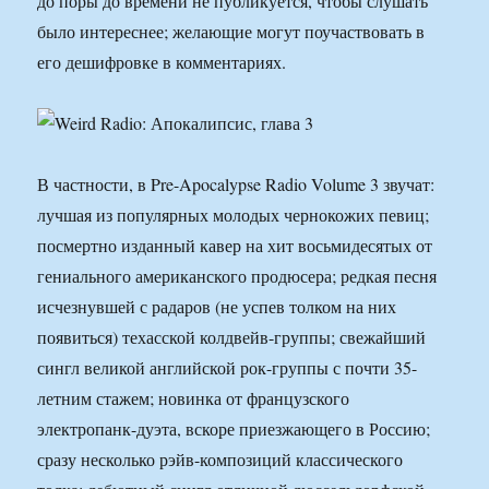
до поры до времени не публикуется, чтобы слушать
было интереснее; желающие могут поучаствовать в
его дешифровке в комментариях.
В частности, в Pre-Apocalypse Radio Volume 3 звучат:
лучшая из популярных молодых чернокожих певиц;
посмертно изданный кавер на хит восьмидесятых от
гениального американского продюсера; редкая песня
исчезнувшей с радаров (не успев толком на них
появиться) техасской колдвейв-группы; свежайший
сингл великой английской рок-группы с почти 35-
летним стажем; новинка от французского
электропанк-дуэта, вскоре приезжающего в Россию;
сразу несколько рэйв-композиций классического