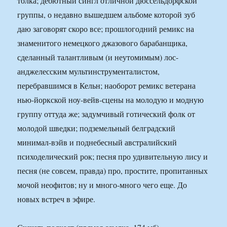
толка; дебютный сингл отличной дюссельдорфской
группы, о недавно вышедшем альбоме которой зуб
даю заговорят скоро все; прошлогодний ремикс на
знаменитого немецкого джазового барабанщика,
сделанный талантливым (и неутомимым) лос-
анджелесским мультинструменталистом,
перебравшимся в Кельн; наоборот ремикс ветерана
нью-йоркской ноу-вейв-сцены на молодую и модную
группу оттуда же; задумчивый готический фолк от
молодой шведки; подземельный белградский
минимал-вэйв и поднебесный австралийский
психоделический рок; песня про удивительную лису и
песня (не совсем, правда) про, простите, пропитанных
мочой неофитов; ну и много-много чего еще. До
новых встреч в эфире.