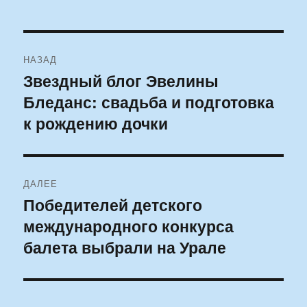
Навигация
НАЗАД
по
Звездный блог Эвелины
Предыдущая
Бледанс: свадьба и подготовка
запись:
записям
к рождению дочки
ДАЛЕЕ
Победителей детского
Следующая
международного конкурса
запись:
балета выбрали на Урале