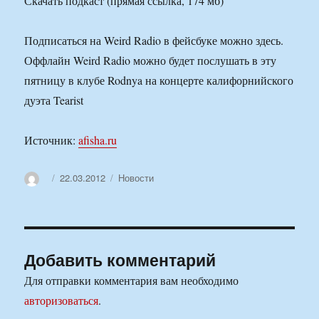
Скачать подкаст (прямая ссылка, 174 мб)
Подписаться на Weird Radio в фейсбуке можно здесь.
Оффлайн Weird Radio можно будет послушать в эту
пятницу в клубе Rodnya на концерте калифорнийского
дуэта Tearist
Источник:
afisha.ru
Автор
Опубликовано
Рубрики
22.03.2012
Новости
Добавить комментарий
Для отправки комментария вам необходимо
авторизоваться
.