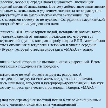
 вообще, заборы и ограды любят и уважают. Экспозиция
ународный масштаб авиасалона. Поэтому доблестным защитникам
тельным максимальным удалением экспоната от заграждения.
исутствует и на американской части экспозиции, где,
зак, с которыми почему-то не пускают. Сотрудники американской
лопочут объяснения увиденного нами
ыскавшего» ВПП триколорной водой, невидимый комментатор
человек далекий от авиации, предполагаю, что речь тут
 вертолетной группы, которая в гробу видала ВПП, можно было
ждаться окончания выступления летчиков и ушел в середине
 «Буран», который отреставрировали к «МАКСу» только
илиции с моей стороны не вызвала никаких нареканий. В том
 помогающих поддерживать порядок».
триотизм не мой, но хоть за других радостно. А
то делали скидку на стоимость воды, то я их понимаю.
ались шашлыки, хот-доги и бутерброды-треугольники. Памятуя
поэтому я пресс-день честно проголодал. Говорят, «МАКС»
) под фонограмму неизвестной песни в стиле «авиационный
 хит с удачными рифмами типа «авиационный-