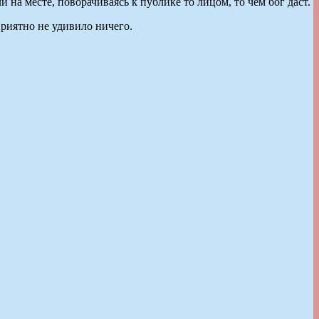
а месте, поворачиваясь к публике то лицом, то чем бог даст.
Приятно не удивило ничего.