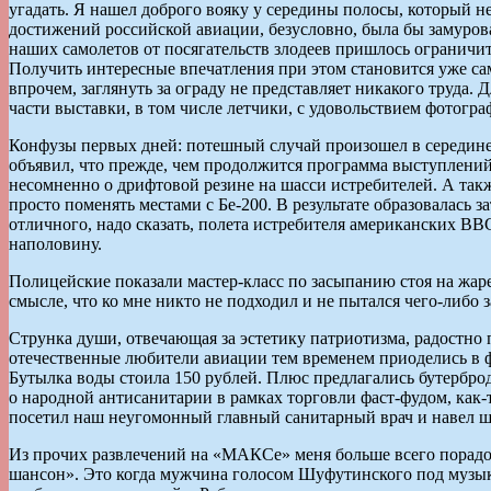
угадать. Я нашел доброго вояку у середины полосы, который 
достижений российской авиации, безусловно, была бы замуров
наших самолетов от посягательств злодеев пришлось ограничи
Получить интересные впечатления при этом становится уже сам
впрочем, заглянуть за ограду не представляет никакого труда.
части выставки, в том числе летчики, с удовольствием фотогр
Конфузы первых дней: потешный случай произошел в середин
объявил, что прежде, чем продолжится программа выступлений, 
несомненно о дрифтовой резине на шасси истребителей. А такж
просто поменять местами с Бе-200. В результате образовалась з
отличного, надо сказать, полета истребителя американских 
наполовину.
Полицейские показали мастер-класс по засыпанию стоя на жаре
смысле, что ко мне никто не подходил и не пытался чего-либо
Струнка души, отвечающая за эстетику патриотизма, радостно 
отечественные любители авиации тем временем приоделись в ф
Бутылка воды стоила 150 рублей. Плюс предлагались бутерброд
о народной антисанитарии в рамках торговли фаст-фудом, как-т
посетил наш неугомонный главный санитарный врач и навел шо
Из прочих развлечений на «МАКСе» меня больше всего порадо
шансон». Это когда мужчина голосом Шуфутинского под музык