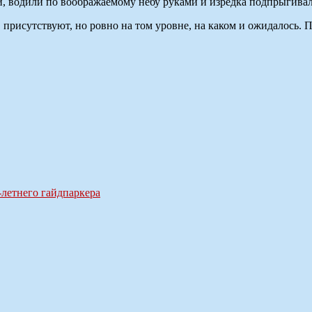
водили по воображаемому небу руками и изредка подпрыгивали н
 присутствуют, но ровно на том уровне, на каком и ожидалось. 
-летнего гайдпаркера