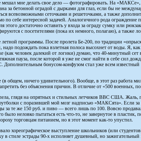
не мешал мне делать свое дело — фотографировать. На «МАКСе»,
ана за бетонной оградой с дырками для глаз, если бы не межд
ться всевозможными сеточками и решеточками, а также дополни
о по себе интересной задачей. Аналогичного рода ограждение пр
 Для этого достаточно оставить у входа за ограду сумку или рюк
афируются с посетителями (пока их немного, полагаю), а также 
е летной программы. После пролета Бе-200, по традиции «опр
надо подождать пока взлетная полоса высохнет от воды. Я, как 
е (как человек далекий от логики) думаю, что 40-минутный сет
атяжная пауза, после которой я уже не смог найти в себе сил до
ВВС. Дополнительным бонусом-конфузом стал уже всем известный
 (в общем, ничего удивительного). Вообще, в этот раз работа м
 запретить без объяснения причин. В отличие от «500 военных,
пела, глядя на опрятных и стильных летчиков ВВС США. Жаль, па
утболки с поразившей мой мозг надписью «МАКСята». Если за э
ы за те же 150 руб. и пиво — всего лишь по 100. Вовсю продав
о было неловко пытаться есть что-то, не завернутое в пластик, 
роху торговцам питанием, но я этот момент как-то упустил.
вало хореографическое выступление школьников (или студентов
у в стиле эстрады 90-х исполняет душевный, но зажигательный