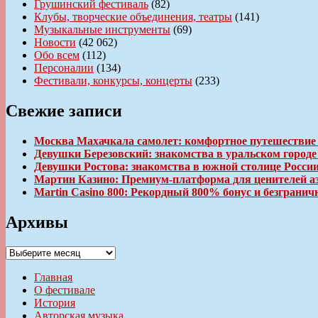
Грушинский фестиваль
(82)
Клубы, творческие объединения, театры
(141)
Музыкальные инструменты
(69)
Новости
(42 062)
Обо всем
(112)
Персоналии
(134)
Фестивали, конкурсы, концерты
(233)
Свежие записи
Москва Махачкала самолет: комфортное путешествие
Девушки Березовский: знакомства в уральском город
Девушки Ростова: знакомства в южной столице Росси
Мартин Казино: Премиум-платформа для ценителей а
Martin Casino 800: Рекордный 800% бонус и безгран
Архивы
Архивы
Главная
О фестивале
История
Авторская музыка