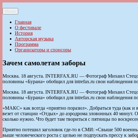
Перейти
к
Меню
Ильменский фестиваль авторской песни
содержимому
Главная
О фестивале
История
Авторская музыка
Программа
Организаторы и спонсоры
Зачем самолетам заборы
Москва. 18 августа. INTERFAX.RU — Фотограф Михаил Стецов
половины «Бурана» обобщил для intrefax.ru свои наблюдения п
Москва. 18 августа. INTERFAX.RU — Фотограф Михаил Стецов
половины «Бурана» обобщил для intrefax.ru свои наблюдения п
«МАКС» как всегда «приятно поразил». Добраться туда (как и в
везет от станции «Отдых» до аэродрома зловонных 40 минут. О
сколько нужно. Что будет там твориться с пятницы по воскресе
Приятно потешил заголовок где-то в СМИ: «Свыше 500 военны
выше человеческого роста с целью не подпускать прессу к заб