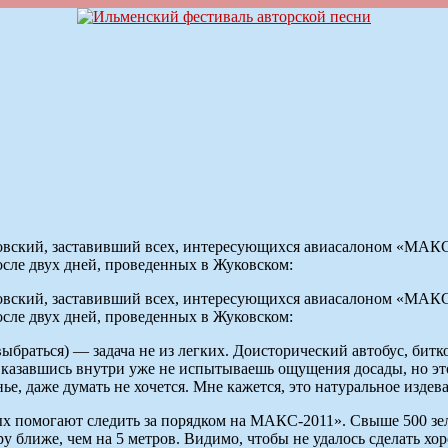
ский, заставивший всех, интересующихся авиасалоном «МАКС» 
осле двух дней, проведенных в Жуковском:
ский, заставивший всех, интересующихся авиасалоном «МАКС» 
осле двух дней, проведенных в Жуковском:
ыбраться) — задача не из легких. Доисторический автобус, битк
казавшись внутри уже не испытываешь ощущения досады, но это т
нье, даже думать не хочется. Мне кажется, это натуральное изде
х помогают следить за порядком на МАКС-2011». Свыше 500 зел
ору ближе, чем на 5 метров. Видимо, чтобы не удалось сделать 