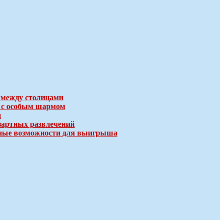
 между столицами
е с особым шармом
и
зартных развлечений
ичные возможности для выигрыша