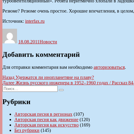
турбовентиляционный». Ребята неритмично хлопали в ладошки, 
Резюме? Резюме очень простое. Хорошие впечатления, в целом,
Источник:
interfax.ru
Автор
Опубликовано
Рубрики
18.08.2011
Новости
Добавить комментарий
Для отправки комментария вам необходимо
авторизоваться
.
Навигация
Предыдущая
Назад
Удержатся ли инопланетяне на плаву?
запись:
Следующая
Далее
Жизнь русского инженера в 1952–1960 годах / Рассказ 84
по
Искать:
запись:
Поиск
записям
Рубрики
Авторская песня в регионах
(107)
Авторская песня как движение
(120)
Авторская песня как искусство
(169)
Без рубрики
(145)