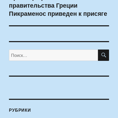
правительства Греции
запись:
Пикраменос приведен к присяге
ПО
Искать:
РУБРИКИ