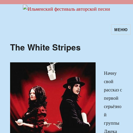
МЕНЮ
Ильменский фестиваль авторской
песни
The White Stripes
Начну
свой
рассказ с
первой
серьёзно
й
группы
Джека