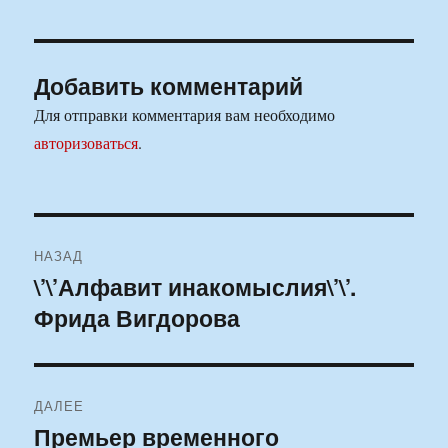
Добавить комментарий
Для отправки комментария вам необходимо
авторизоваться
.
Навигация
НАЗАД
по
\’\’Алфавит инакомыслия\’\’.
Предыдущая
Фрида Вигдорова
запись:
записям
ДАЛЕЕ
Премьер временного
Следующая