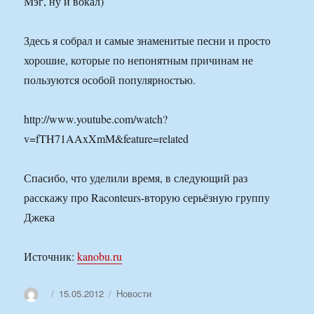
Мэг, ну и вокал)
Здесь я собрал и самые знаменитые песни и просто
хорошие, которые по непонятным причинам не
пользуются особой популярностью.
http://www.youtube.com/watch?
v=fTH71AAxXmM&feature=related
Спасибо, что уделили время, в следующий раз
расскажу про Raconteurs-вторую серьёзную группу
Джека
Источник:
kanobu.ru
Автор
Опубликовано
Рубрики
15.05.2012
Новости