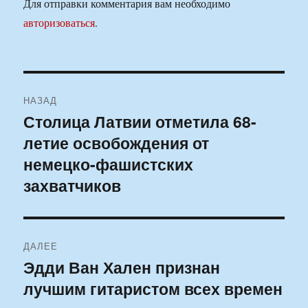
Для отправки комментария вам необходимо
авторизоваться
.
Навигация
НАЗАД
по
Столица Латвии отметила 68-
Предыдущая
летие освобождения от
запись:
записям
немецко-фашистских
захватчиков
ДАЛЕЕ
Эдди Ван Хален признан
Следующая
лучшим гитаристом всех времен
запись: