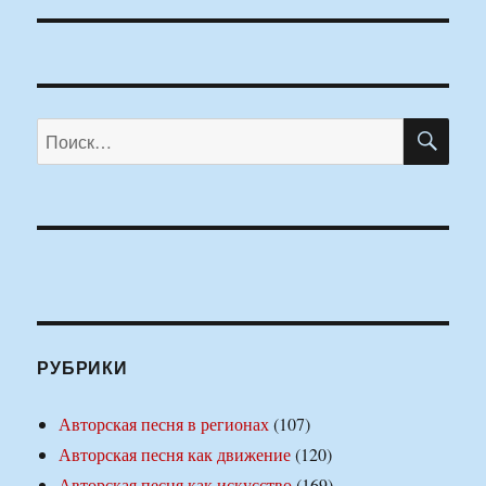
ПО
Искать:
РУБРИКИ
Авторская песня в регионах
(107)
Авторская песня как движение
(120)
Авторская песня как искусство
(169)