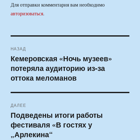
Для отправки комментария вам необходимо
авторизоваться
.
Навигация
НАЗАД
по
Кемеровская «Ночь музеев»
Предыдущая
потеряла аудиторию из-за
запись:
записям
оттока меломанов
ДАЛЕЕ
Подведены итоги работы
Следующая
фестиваля «В гостях у
запись:
„Арлекина“