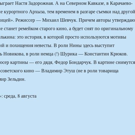
грает Настя Задорожная. А на Северном Кавказе, в Карачаево-
не курортного Архыза, тем временем в разгаре съемки над друго
ницей». Режиссер — Михаил Шевчук. Причем авторы утверждаю
е станет ремейком старого кино, а будет снят по оригинальному
ькина: это история, в которой просто используются мотивы
ий и похищения невесты. В роли Нины здесь выступит
 Новикова, в роли немца (!) Шурика — Константин Крюков.
сер картины — его дядя, Федор Бондарчук. В картине снимутся
 советского кино — Владимир Этуш (не в роли товарища
мир Зельдин.
 среда, 8 августа