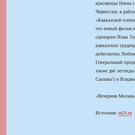
красавицы Нины сы
Черкессии, в райо
«Кавказской плен
что новый фильм н
сценарию Ильи Тил
кавказских традиц
дебютантка Любовь
Генеральный продю
также две легенды
Саахова!) и Влади
«Вечерняя Москва»:
Источник:
m24.ru