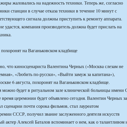
ажиры жаловались на надежность техники. Теперь же, согласно
ники станции в случае отказа техники в течение 10 минут с
етствующего сигнала должны приступить к ремонту аппарата.
не удастся, компания производитель должна будет прислать на
хника.
 похоронят на Ваганьковском кладбище
тно, что киносценариста Валентина Черных («Москва слезам не
емная», «Любить по-русски», «Выйти замуж за капитана»),
оскве 6 августа, похоронят на Ваганьковском кладбище.
 можно будет в ритуальном зале клинической больницы имени 
е время церемонии будет объявлено сегодня. Валентин Черных за
л сценарии почти сорока фильмов, стал лауреатом
ремии СССР, получил звание заслуженного деятеля искусств
 актер Алексей Баталов вспоминает о нем, как о талантливом 