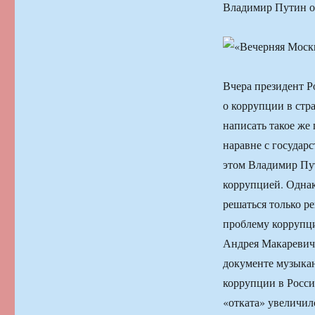
Владимир Путин о
Вчера президент Р
о коррупции в стр
написать такое же
наравне с государ
этом Владимир Пут
коррупцией. Однако
решаться только р
проблему коррупци
Андрея Макаревич
документе музыкан
коррупции в Росси
«отката» увеличилс