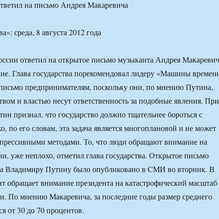
тветил на письмо Андрея Макаревича
оссии ответил на открытое письмо музыканта Андрея Макареви
ане. Глава государства порекомендовал лидеру «Машины времен
 письмо предпринимателям, поскольку они, по мнению Путина,
ством и властью несут ответственность за подобные явления. При
ин признал, что государство должно тщательнее бороться с
, по его словам, эта задача является многоплановой и не может
епрессивными методами. То, что люди обращают внимание на
и, уже неплохо, отметил глава государства. Открытое письмо
а Владимиру Путину было опубликовано в CМИ во вторник. В
т обращает внимание президента на катастрофический масштаб
и. По мнению Макаревича, за последние годы размер среднего
я от 30 до 70 процентов.