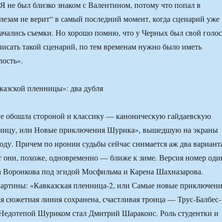
«Я не был близко знаком с Валентином, потому что попал в
лезам не верит“ в самый последний момент, когда сценарий уже
ачались съемки. Но хорошо помню, что у Черных был свой голос
писать такой сценарий, по тем временам нужно было иметь
ость».
азской пленницы»: два дубля
не обошла стороной и классику — каноническую гайдаевскую
ницу, или Новые приключения Шурика», вышедшую на экраны
году. Причем по иронии судьбы сейчас снимается аж два вариант
 они, похоже, одновременно — ближе к зиме. Версия номер оди
 Воронкова под эгидой Мосфильма и Карена Шахназарова.
картины: «Кавказская пленница-2, или Самые новые приключен
 сюжетная линия сохранена, счастливая троица — Трус-Балбес-
Недотепой Шуриком стал Дмитрий Шаракоис. Роль студентки и