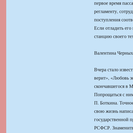
первое время пасс
регламенту, сотруд
поступления соотв
Если отладить его 
станцию своего те
Валентина Черных
Вчера стало извес
верит», «Любовь з
скончавшегося в М
Попрощаться с ним
П. Боткина. Точно
свою жизнь написа
государственной п
РСФСР. Знаменитый