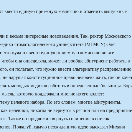
ют ввести единую приемную комиссию и отменить выпускные
и и весьма интересные нововведения. Так, ректор Московского
 медико-стоматологического университета (МГМСУ) Олег
т, что нужно ввести единую приемную комиссию во все
 чтобы она определяла, может ли вообще абитуриент работать в
ого, он полагает, что нужно ввести альтернативу распределению
, не нарушая конституционное право человека жить, где он хочет
влять молодых медиков работать в определенные больницы. Бор
мысль, которую поддержали многие из его коллег:
тему целевого набора. По его словам, многие абитуриенты,
 как целевики, никогда не вернутся в регион или на предприятие
атит. Также он предложил вернуть сочинение в список
аменов. Пожалуй, самую неожиданную идею высказал Михаил