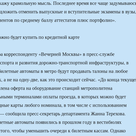
кажу крамольную мысль. Последнее время все чаще задумываюс
едложить отменить выпускные и вступительные экзамены в вузы,
ентов по среднему баллу аттестатов плюс портфолио».
ожно будет купить по кредитной карте
а корреспонденту «Вечерней Москвы» в пресс-службе
спорта и развития дорожно-транспортной инфраструктуры, в
илетные автоматы в метро будут продавать талоны на любое
, а не на одну-две, как это происходит сейчас. «До конца текуще
влена оферта на оборудование станций метрополитена
ными терминалами оплаты проезда, в которых можно будет
дные карты любого номинала, в том числе с использованием
 — сообщила пресс-секретарь департамента Жанна Терехова.
етные автоматы появились в прошлом году в вестибюлях
 того, чтобы уменьшить очереди к билетным кассам. Однако