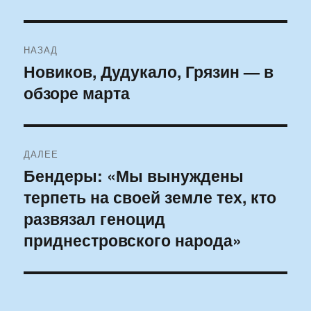
Навигация
НАЗАД
по
Новиков, Дудукало, Грязин — в
Предыдущая
обзоре марта
запись:
записям
ДАЛЕЕ
Бендеры: «Мы вынуждены
Следующая
терпеть на своей земле тех, кто
запись:
развязал геноцид
приднестровского народа»